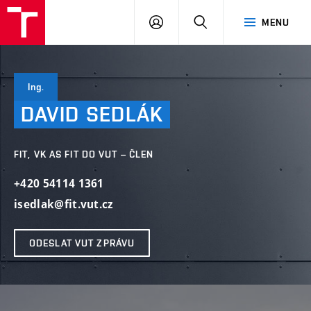
VUT
PŘIHLÁSIT
HLEDAT
MENU
SE
Ing.
DAVID
SEDLÁK
FIT, VK AS FIT DO VUT – ČLEN
+420 54114 1361
isedlak@fit.vut.cz
ODESLAT VUT ZPRÁVU