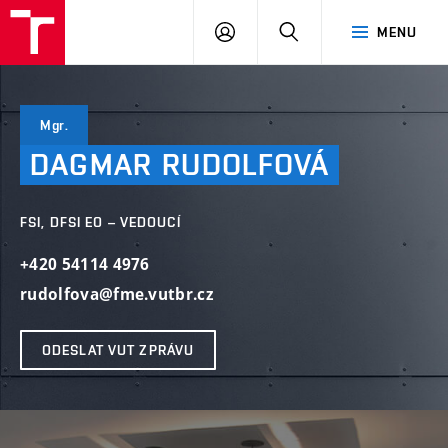
VUT
PŘIHLÁSIT
HLEDAT
MENU
SE
Mgr.
DAGMAR
RUDOLFOVÁ
FSI, DFSI EO – VEDOUCÍ
+420 54114 4976
rudolfova@fme.vutbr.cz
ODESLAT VUT ZPRÁVU