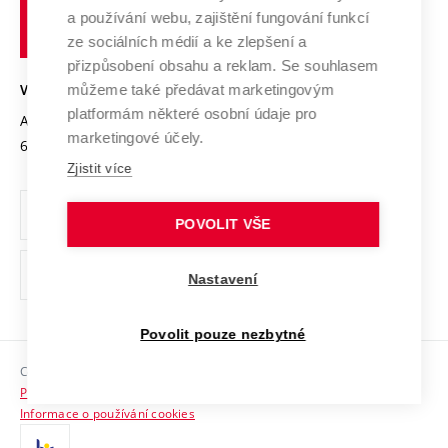
učení
Služby univerzity
Transfer znalostí
a používání webu, zajištění fungování funkcí
technické
Podnikavá univerzita / ContriBUTe
Mezinárodní dohody
ze sociálních médií a ke zlepšení a
Open Science
v
Bezpečná univerzita
přizpůsobení obsahu a reklam. Se souhlasem
Univerzitní sítě
Brně
Projekty
můžeme také předávat marketingovým
VYSOKÉ UČENÍ TECHNICKÉ V BRNĚ
Vyznamenání
platformám některé osobní údaje pro
Projekty ze strukturálních fondů
Antonínská 548/1
www.vut.cz
marketingové účely.
Organizační struktura
602 00 Brno
vut@vutbr.cz
Specifický výzkum
Zjistit více
Úřední deska
Ochrana osobních údajů
POVOLIT VŠE
(externí
Pracovní příležitosti
Nastavení
odkaz)
Podpora a rozvoj zaměstnanců a studujících
Povolit pouze nezbytné
Rovné příležitosti
Copyright © 2026 VUT
Sociální bezpečí
Prohlášení o přístupnosti
HR Award
Informace o používání cookies