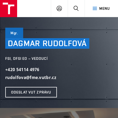
VUT
PŘIHLÁSIT
HLEDAT
MENU
SE
Mgr.
DAGMAR
RUDOLFOVÁ
FSI, DFSI EO – VEDOUCÍ
+420 54114 4976
rudolfova@fme.vutbr.cz
ODESLAT VUT ZPRÁVU