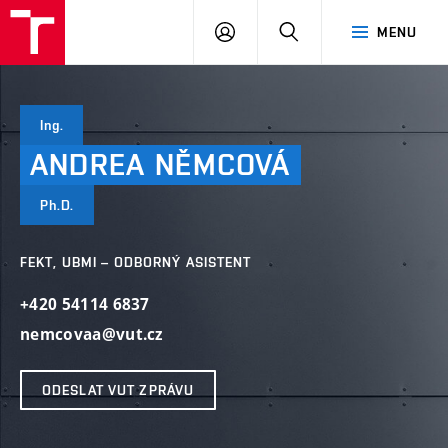
VUT
PŘIHLÁSIT
HLEDAT
MENU
SE
Ing.
ANDREA
NĚMCOVÁ
Ph.D.
FEKT, UBMI – ODBORNÝ ASISTENT
+420 54114 6837
nemcovaa@vut.cz
ODESLAT VUT ZPRÁVU