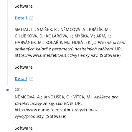
Software
Detail
SMITAL, L.; SMÍŠEK, R.; NĚMCOVÁ, A.; KRÁLÍK, M.;
CHLÍBKOVÁ, D.; KOLÁŘOVÁ, J.; MYŠKA, V.; ARM, J.;
HARVÁNEK, M.; KOLAŘÍK, M.; HUBÁLEK, J.:
Přesné určení
spálených kalorií z parametrů nositelných zařízení
. URL:
https://www.umel.fekt.vut.cz/vysledky-vav. (Software)
Software
Detail
2014
NĚMCOVÁ, A.; JANOUŠEK, O.; VÍTEK, M.:
Aplikace pro
detekci únavy ze signálu EOG
. URL:
http://www.dbme.feec.vutbr.cz/vyzkum-a-
vyvoj/produkty. (Software)
Software