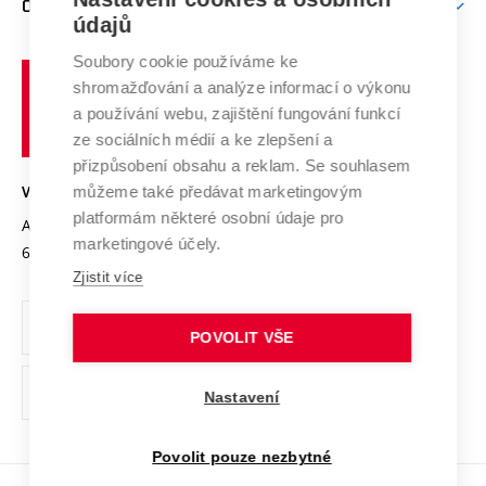
O UNIVERZITĚ
Doktorské studium
Podpora podnikání
E-přihláška
údajů
Zahraniční spolupráce
Systém zajišťování kvality výzkumu
Profil univerzity
Soubory cookie používáme ke
Spolupráce se školami
Vysoké
Výzkumné infrastruktury
shromažďování a analýze informací o výkonu
Udržitelná univerzita
učení
Služby univerzity
Transfer znalostí
a používání webu, zajištění fungování funkcí
technické
Podnikavá univerzita / ContriBUTe
Mezinárodní dohody
ze sociálních médií a ke zlepšení a
Open Science
v
Bezpečná univerzita
přizpůsobení obsahu a reklam. Se souhlasem
Univerzitní sítě
Brně
Projekty
můžeme také předávat marketingovým
VYSOKÉ UČENÍ TECHNICKÉ V BRNĚ
Vyznamenání
platformám některé osobní údaje pro
Projekty ze strukturálních fondů
Antonínská 548/1
www.vut.cz
marketingové účely.
Organizační struktura
602 00 Brno
vut@vutbr.cz
Specifický výzkum
Zjistit více
Úřední deska
Ochrana osobních údajů
POVOLIT VŠE
(externí
Pracovní příležitosti
Nastavení
odkaz)
Podpora a rozvoj zaměstnanců a studujících
Povolit pouze nezbytné
Rovné příležitosti