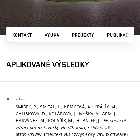
KONTAKT
VÝUKA
PROJEKTY
PUBLIKAČNÍ V
APLIKOVANÉ VÝSLEDKY
2023
SMÍŠEK, R.; SMITAL, L.; NĚMCOVÁ, A.; KRÁLÍK, M.;
CHLÍBKOVÁ, D.; KOLÁŘOVÁ, J.; MYŠKA, V.; ARM, J.;
HARVÁNEK, M.; KOLAŘÍK, M.; HUBÁLEK, J.:
Hodnocení
zdraví pomocí tvorby Health Image skóre
. URL:
https://www.umel.fekt.vut.cz/vysledky-vav. (Software)