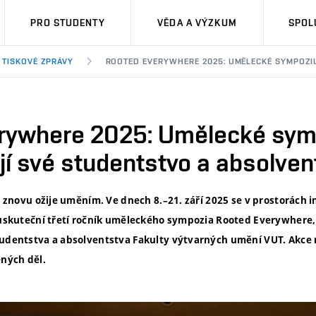
PRO STUDENTY
VĚDA A VÝZKUM
SPOL
TISKOVÉ ZPRÁVY
ROOTED EVERYWHERE 2025: UMĚLECKÉ SYMPOZI
rywhere 2025: Umělecké sy
í své studentstvo a absolven
no znovu ožije uměním. Ve dnech 8.–21. září 2025 se v prostorách
U uskuteční třetí ročník uměleckého sympozia Rooted Everywhere,
studentstva a absolventstva Fakulty výtvarných umění VUT. Akce
ených děl.