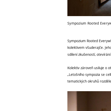
Sympozium Rooted Everyw
Sympozium Rooted Everywhe
kolektivem všuderajče. Jeh
sdílení zkušeností, otevírán
Kolektiv zároveň usiluje o o
„Letošního sympozia se celk
tematických okruhů rozdělen