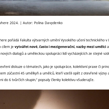
here 2024. | Autor: Polina Davydenko
re pořádá Fakulta výtvarných umění Vysokého učení technického v B
o cílem je
a
vytvářet nové, často i mezigenerační, vazby mezi umělci
í nových dialogů a uměleckou spolupráci lidí vycházejících ze stejné vzdě
tevření diskuze o tématech, jako je spolupráce, kolektivní praxe či prin
em zúčastní 45 umělkyň a umělců, kteří vzešli opět z otevřené výzvy a
i do 6 tvůrčích skupin,“ popsaly členky kolektivu všuderajče.