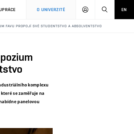
PŘIHLÁSIT
HLEDAT
UPRÁCE
O UNIVERZITĚ
EN
SE
UM FAVU PROPOJÍ SVÉ STUDENTSTVO A ABSOLVENTSTVO
mpozium
tstvo
 industriálního komplexu
 které se zaměřuje na
 nabídne panelovou