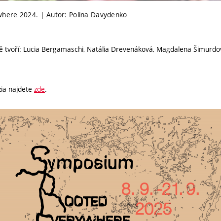
here 2024. | Autor: Polina Davydenko
lně tvoří: Lucia Bergamaschi, Natália Drevenáková, Magdalena Šimurd
ia najdete
zde
.