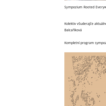
Sympozium Rooted Everyw
Kolektiv všuderajče aktuá
Balcaříková
Kompletní program sympoz