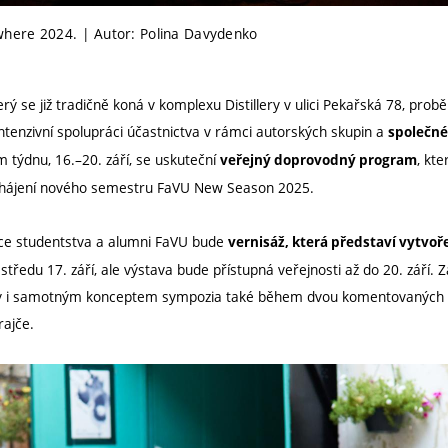
here 2024. | Autor: Polina Davydenko
erý se již tradičně koná v komplexu Distillery v ulici Pekařská 78, prob
ntenzivní spolupráci účastnictva v rámci autorských skupin a
společné
m týdnu, 16.–20. září, se uskuteční
, kt
veřejný doprovodný program
zahájení nového semestru FaVU New Season 2025.
ce studentstva a alumni FaVU bude
vernisáž, která představí vytvo
středu 17. září, ale výstava bude přístupná veřejnosti až do 20. září. 
ly i samotným konceptem sympozia také během dvou komentovaných p
rajče.