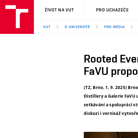
VUT
ŽIVOT NA VUT
PRO UCHAZEČE
VUT
O UNIVERZITĚ
PRO MÉDIA
Rooted Eve
FaVU propoj
(TZ, Brno, 1. 9. 2025) Br
Distillery a Galerie FaV
setkávání a spolupráci 
diskuzi i vernisáž vytvoř