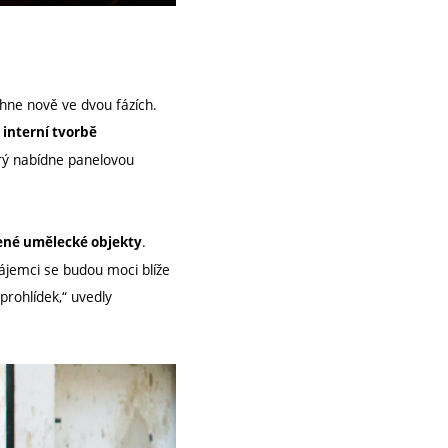
ěhne nově ve dvou fázích.
 interní tvorbě
erý nabídne panelovou
.
řené umělecké objekty
Zájemci se budou moci blíže
rohlídek,“ uvedly