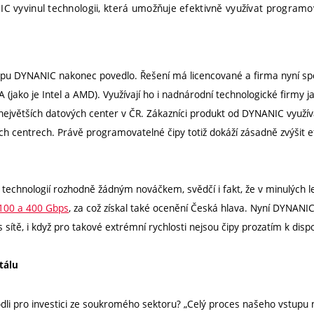
IC vyvinul technologii, která umožňuje efektivně využívat programov
tupu DYNANIC nakonec povedlo. Řešení má licencované a firma nyní sp
A (jako je Intel a AMD). Využívají ho i nadnárodní technologické firmy 
 největších datových center v ČR. Zákazníci produkt od DYNANIC využív
ých centrech. Právě programovatelné čipy totiž dokáží zásadně zvýšit e
technologií rozhodně žádným nováčkem, svědčí i fakt, že v minulých le
 100 a 400 Gbps
, za což získal také ocenění Česká hlava. Nyní DYNANI
sítě, i když pro takové extrémní rychlosti nejsou čipy prozatím k dispo
tálu
odli pro investici ze soukromého sektoru? „Celý proces našeho vstupu