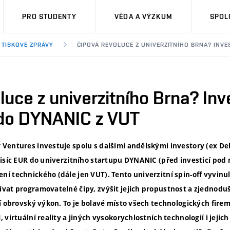
PRO STUDENTY
VĚDA A VÝZKUM
SPOL
TISKOVÉ ZPRÁVY
ČIPOVÁ REVOLUCE Z UNIVERZITNÍHO BRNA? INVES
luce z univerzitního Brna? Inv
 do DYNANIC z VUT
Ventures investuje spolu s dalšími andělskými investory (ex Dell
tisíc EUR do univerzitního startupu DYNANIC (před investicí pod
 technického (dále jen VUT). Tento univerzitní spin-off vyvinul
at programovatelné čipy, zvýšit jejich propustnost a zjednodušit
í obrovský výkon. To je bolavé místo všech technologických fire
 virtuální reality a jiných vysokorychlostních technologií i jeji