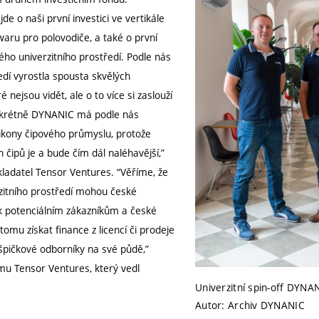
e o naši první investici ve vertikále
waru pro polovodiče, a také o první
kého univerzitního prostředí. Podle nás
edí vyrostla spousta skvělých
é nejsou vidět, ale o to více si zaslouží
onkrétně DYNANIC má podle nás
 ikony čipového průmyslu, protože
čipů je a bude čím dál naléhavější,”
ladatel Tensor Ventures. “Věříme, že
zitního prostředí mohou české
 k potenciálním zákazníkům a české
omu získat finance z licencí či prodeje
y špičkové odborníky na své půdě,”
mu Tensor Ventures, který vedl
Univerzitní spin-off DYNAN
Autor: Archiv DYNANIC