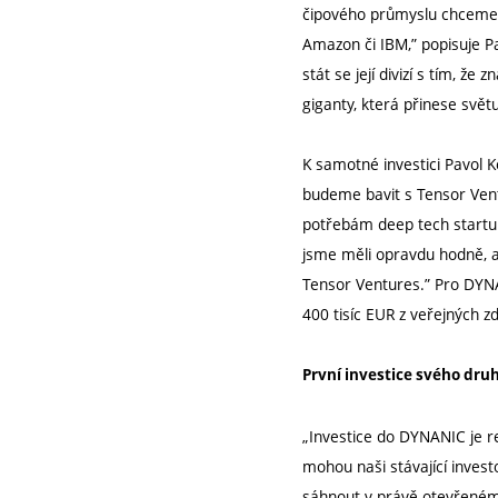
čipového průmyslu chceme z
Amazon či IBM,” popisuje P
stát se její divizí s tím, 
giganty, která přinese světu
K samotné investici Pavol K
budeme bavit s Tensor Vent
potřebám deep tech startupů
jsme měli opravdu hodně, al
Tensor Ventures.” Pro DYNAN
400 tisíc EUR z veřejných zd
První investice svého dru
„Investice do DYNANIC je r
mohou naši stávající investo
sáhnout v právě otevřeném