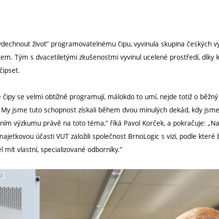
„vdechnout život” programovatelnému čipu, vyvinula skupina českých 
em. Tým s dvacetiletými zkušenostmi vyvinul ucelené prostředí, díky 
čipset.
ipy se velmi obtížně programují, málokdo to umí, nejde totiž o běžný
My jsme tuto schopnost získali během dvou minulých dekád, kdy jsme
ním výzkumu právě na toto téma,” říká Pavol Korček, a pokračuje: „Na
etkovou účasti VUT založili společnost BrnoLogic s vizí, podle které 
l mít vlastní, specializované odborníky.”