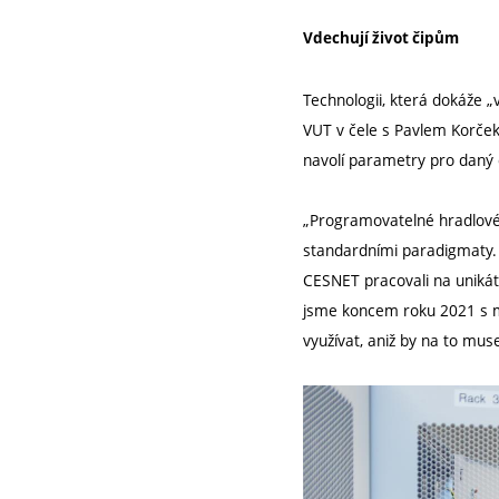
Vdechují život čipům
Technologii, která dokáže 
VUT v čele s Pavlem Korček
navolí parametry pro daný 
„Programovatelné hradlové č
standardními paradigmaty. 
CESNET pracovali na unikát
jsme koncem roku 2021 s maj
využívat, aniž by na to muse