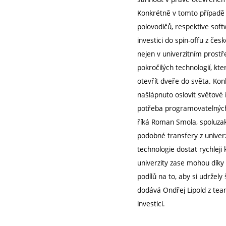
Konkrétně v tomto případě jd
polovodičů, respektive soft
investici do spin-offu z čes
nejen v univerzitním prostř
pokročilých technologií, kter
otevřít dveře do světa. K
našlápnuto oslovit světové
potřeba programovatelných 
říká Roman Smola, spoluzak
podobné transfery z univer
technologie dostat rychleji
univerzity zase mohou díky t
podílů na to, aby si udržel
dodává Ondřej Lipold z tea
investici.