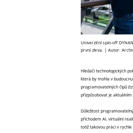
Univerzitní spin-off DYNAN
první zleva. | Autor: Arc
Hledači technologických pok
která by mohla v budoucnu h
programovatelných čipů (tz
přizpůsobovat je aktuální
Důležitost programovatelný
příchodem AI, virtuální real
totiž takovou práci v rychl