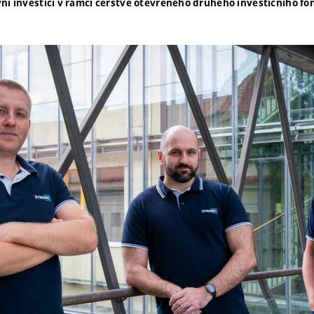
vní investici v rámci čerstvě otevřeného druhého investičního fo