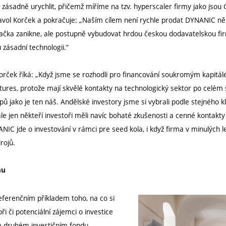
ásadně urychlit, přičemž míříme na tzv. hyperscaler firmy jako jsou G
avol Korček a pokračuje: „Naším cílem není rychle prodat DYNANIC ně
že značka zanikne, ale postupně vybudovat hrdou českou dodavatelskou fi
 zásadní technologii.”
orček říká: „Když jsme se rozhodli pro financování soukromým kapitále
ures, protože mají skvělé kontakty na technologický sektor po celém
 jako je ten náš. Andělské investory jsme si vybrali podle stejného k
e jen někteří investoři měli navíc bohaté zkušenosti a cenné kontakty
IC jde o investování v rámci pre seed kola, i když firma v minulých l
rojů.
hu
eferenčním příkladem toho, na co si
ři či potenciální zájemci o investice
 druhém investičním fondu.