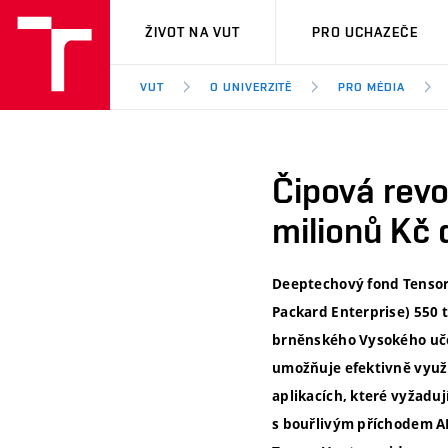
VUT
ŽIVOT NA VUT
PRO UCHAZEČE
VUT
O UNIVERZITĚ
PRO MÉDIA
Čipová revo
milionů Kč
Deeptechový fond Tensor 
Packard Enterprise) 550 
brněnského Vysokého učení
umožňuje efektivně využív
aplikacích, které vyžaduj
s bouřlivým příchodem AI,