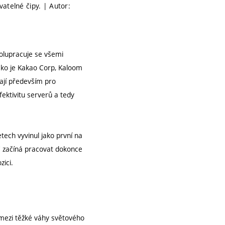
atelné čipy. | Autor:
olupracuje se všemi
jako je Kakao Corp, Kaloom
ají především pro
fektivitu serverů a tedy
tech vyvinul jako první na
C začíná pracovat dokonce
zici.
 mezi těžké váhy světového