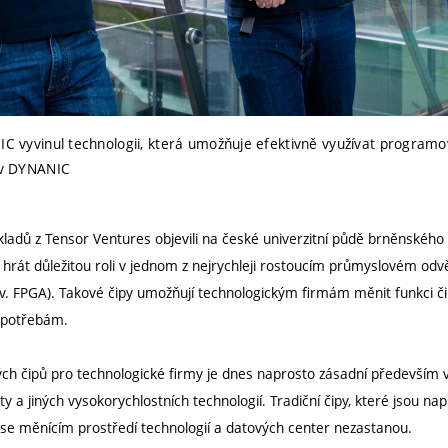
IC vyvinul technologii, která umožňuje efektivně využívat programo
hiv DYNANIC
ladů z Tensor Ventures objevili na české univerzitní půdě brněnského 
rát důležitou roli v jednom z nejrychleji rostoucím průmyslovém odvět
v. FPGA). Takové čipy umožňují technologickým firmám měnit funkci č
m potřebám.
ch čipů pro technologické firmy je dnes naprosto zásadní především v 
ity a jiných vysokorychlostních technologií. Tradiční čipy, které jsou n
e se měnícím prostředí technologií a datových center nezastanou.