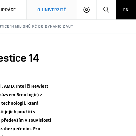
PŘIHLÁSIT
HLEDAT
UPRÁCE
O UNIVERZITĚ
EN
SE
TICE 14 MILIONŮ KČ DO DYNANIC Z VUT
estice 14
, AMD, Intel či Hewlett
 názvem BrnoLogic) z
 technologii, která
 jejich použití v
m především v souvislosti
ch zabezpečením. Pro