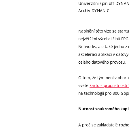
Univerzitní spin-off DYNAN
Archiv DYNANIC
Naplnění této vize se star
největšími výrobci čipů FPG
Networks, ale také jedno z
akceleraci aplikací v datov
celého datového provozu.
O tom, že tým není v oboru 
světě
kartu s propustností
na technologii pro 800 Gbps 
Nutnost soukromého kapi
A proč se zakladatelé rozh