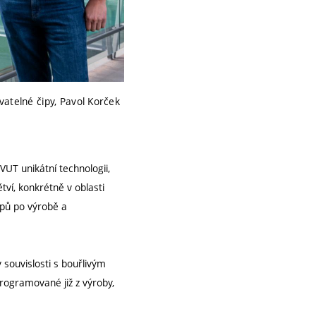
vatelné čipy, Pavol Korček
VUT unikátní technologii,
ví, konkrétně v oblasti
ipů po výrobě a
souvislosti s bouřlivým
aprogramované již z výroby,