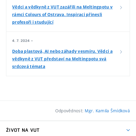
Vědci a vědkyně z VUT zazářili na Meltingpotu v
rámci Colours of Ostrava. Inspiraci přinesli
profesoři i studující
4. 7. 2024 –
Doba plastová, AI nebo záhady vesmíru. Vědci a
vědkyně z VUT představí na Meltingpotu svá
srdcová témata
Odpovědnost:
Mgr. Kamila Šmídková
ŽIVOT NA VUT