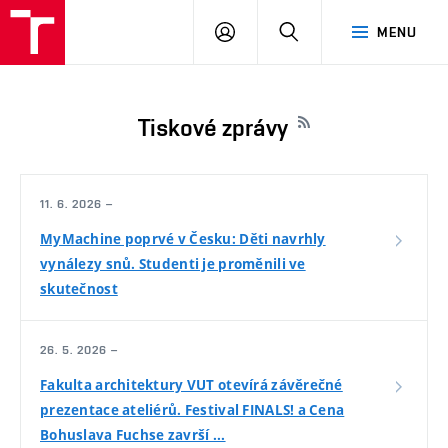
VUT
PŘIHLÁSIT
HLEDAT
MENU
SE
Tiskové zprávy
11. 6. 2026 –
MyMachine poprvé v Česku: Děti navrhly
vynálezy snů. Studenti je proměnili ve
skutečnost
26. 5. 2026 –
Fakulta architektury VUT otevírá závěrečné
prezentace ateliérů. Festival FINALS! a Cena
Bohuslava Fuchse završí ...