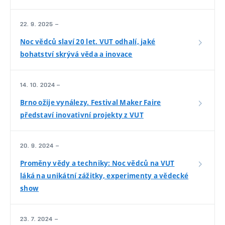
22. 9. 2025 –
Noc vědců slaví 20 let. VUT odhalí, jaké
bohatství skrývá věda a inovace
14. 10. 2024 –
Brno ožije vynálezy. Festival Maker Faire
představí inovativní projekty z VUT
20. 9. 2024 –
Proměny vědy a techniky: Noc vědců na VUT
láká na unikátní zážitky, experimenty a vědecké
show
23. 7. 2024 –