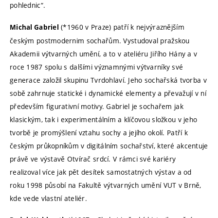
pohlednic“.
(*1960 v Praze) patří k nejvýraznějším
Michal Gabriel
českým postmodernim sochařům. Vystudoval pražskou
Akademii výtvarných umění, a to v ateliéru Jiřího Hány a v
roce 1987 spolu s dalšími významnými výtvarníky své
generace založil skupinu Tvrdohlaví. Jeho sochařská tvorba v
sobě zahrnuje statické i dynamické elementy a převažují v ní
především figurativní motivy. Gabriel je sochařem jak
klasickým, tak i experimentálním a klíčovou složkou v jeho
tvorbě je promýšlení vztahu sochy a jejího okolí. Patří k
českým průkopníkům v digitálním sochařství, které akcentuje
právě ve výstavě Otvírač srdcí. V rámci své kariéry
realizoval více jak pět desítek samostatných výstav a od
roku 1998 působí na Fakultě výtvarných umění VUT v Brně,
kde vede vlastní ateliér.