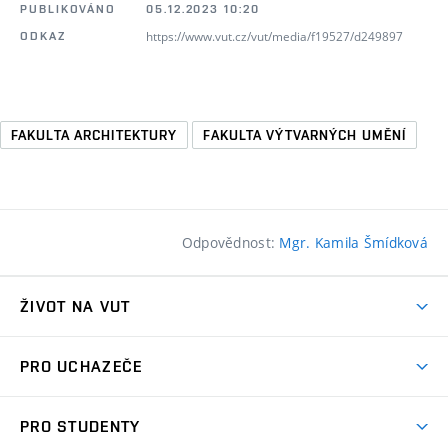
PUBLIKOVÁNO
05.12.2023 10:20
https://www.vut.cz/vut/media/f19527/d249897
ODKAZ
FAKULTA ARCHITEKTURY
FAKULTA VÝTVARNÝCH UMĚNÍ
Odpovědnost:
Mgr. Kamila Šmídková
ŽIVOT NA VUT
Atmosféra VUT
PRO UCHAZEČE
Prostory školy
Proč na VUT
Koleje
PRO STUDENTY
Studijní programy