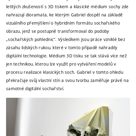
letitých zkušeností s 3D tiskem a klasické médium sochy zde
nahrazují dioramata, ke kterým Gabriel dospěl na základě
vizuálního přemýšlení o hybridním formátu sochařského
obrazu, jenž se postupně transformoval do podoby
„sochařských pohlednic“. Výsledkem jsou práce vzniklé bez
zásahu lidských rukou, které v tomto případě nahradily
digitální technologie. Médium 3D tisku se tak stává více než
jen technikou, kterou lze využít pro vytváření modelů v
procesu realizace klasických soch. Gabriel v tomto ohledu
překračuje svůj vlastní stín a svou tvorbu zaměřuje právě na
samotné digitální sochařství.