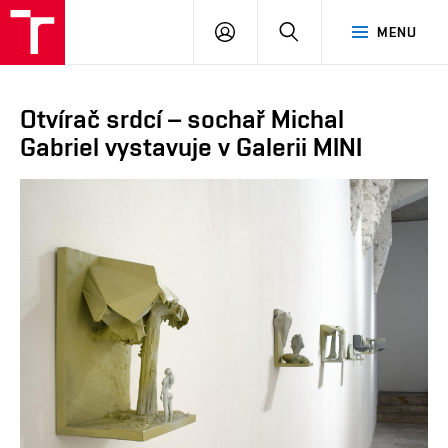
VUT
PŘIHLÁSIT
HLEDAT
MENU
SE
Otvírač srdcí – sochař Michal
Gabriel vystavuje v Galerii MINI