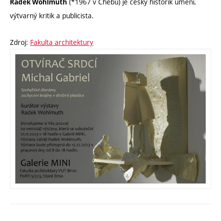
(*1967 v Chebu) je český historik umění,
Radek Wohlmuth
výtvarný kritik a publicista.
Zdroj:
Fakulta architektury