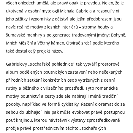
všech ohledech umělá, ale pravý opak je pravdou. Nejen, že je
ukotvená v osobní mytologii Michala Gabriela a rezonují v ní
jeho zážitky i vzpomínky z dětství, ale jejím předobrazem jsou
navíc reálné motivy z lesních interiérů – stromy, houby a
šumavské menhiry s po generace tradovanými jmény: Bohyně,
Mnich Měsíční a Větrný kámen, Otvírač srdcí, podle kterého
také dostal celý projekt název.
Gabrielovy „sochařské pohlednice” tak vytváří prostorové
album oddělených poutnických zastavení nebo nečekaných
přírodních setkání konkrétních osob vytržených z denní
rutiny a běžného civilizačního prostředí. Tyto romantické
motivy poutnictví a cesty zde ale nabírají i méně tradiční
podoby, například ve formě cyklistiky. Řazení dioramat do za
sebou do ubíhající linie pak může evokovat právě postupnou
pouť krajinou, kterou návštěvník výstavy zprostředkovaně
prožije právě prostřednictvím těchto „sochařských