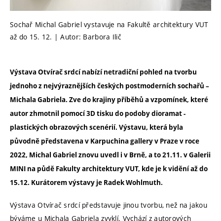
Sochař Michal Gabriel vystavuje na Fakultě architektury VUT
až do 15. 12. | Autor: Barbora Ilič
Výstava Otvírač srdcí nabízí netradiční pohled na tvorbu
jednoho z nejvýraznějších českých postmoderních sochařů –
Michala Gabriela. Zve do krajiny příběhů a vzpomínek, které
autor zhmotnil pomocí 3D tisku do podoby dioramat -
plastických obrazových scenérií. Výstavu, která byla
původně představena v Karpuchina gallery v Praze v roce
2022, Michal Gabriel znovu uvedl i v Brně, a to 21.11. v Galerii
MINI na půdě Fakulty architektury VUT, kde je k vidění až do
15.12. Kurátorem výstavy je Radek Wohlmuth.
Výstava Otvírač srdcí představuje jinou tvorbu, než na jakou
býváme u Michala Gabriela zvyklí. Vychází z autorových