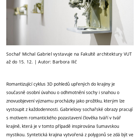
Sochař Michal Gabriel vystavuje na Fakultě architektury VUT
až do 15. 12. | Autor: Barbora Ilič
Romantizující cyklus 3D pohledů upřených do krajiny je
současně osobní úvahou o odhmotnění sochy i snahou o
znovuobjevení významu procházky jako prožitku, kterým lze
vystoupit z každodennosti. Gabrielovy sochařské obrazy pracují
s motivem romantického pozastavení člověka tváří v tvář
krajině, která je v tomto případě inspirována šumavskou
mystikou. Syntetická krajina vytvořená z polygonů se zdá být ve