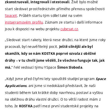
. Živě bylo možné
zkonstruovali, integrovali i otestovali
start sledovat prostřednictvím přímého přenosu společnosti
SpaceX
. Průběh startu tým sdílel také na svém
instagramovém profilu
. Záznam ze startu i další informace
jsou k dispozici na webu projektu
cubesat.cz
.
„Sledovat start rakety, která nese družici, na které jsme roky
pracovali, byl neuvěřitelný pocit.
Ještě silnější ale byl
okamžik, kdy se nám KOSTKA poprvé ozvala z oběžné
dráhy – v tu chvíli jsme věděli, že všechno funguje tak, jak
“ řekl vedoucí týmu YSpace
.
má,
Šimon Sloboda
„Když jsme před čtyřmi lety spouštěli studijní program
Space
, ani jsme si nedokázali představit, že naši
Applications
studenti během tak krátké doby navrhnou, postaví a vyšlou
na oběžnou dráhu vlastní družici. O to větší radost mám z
toho, že
patří mezi první studentské projekty na
KOSTKA