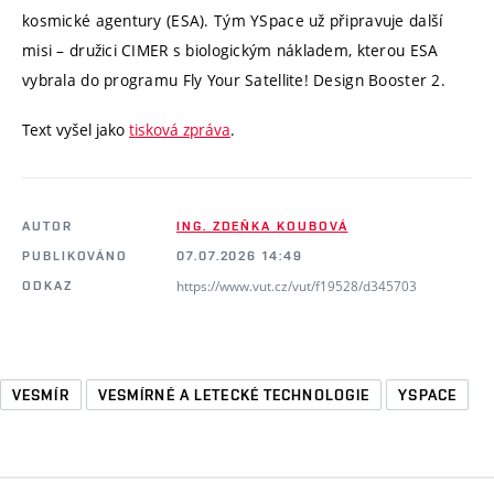
kosmické agentury (ESA). Tým YSpace už připravuje další
misi – družici CIMER s biologickým nákladem, kterou ESA
vybrala do programu Fly Your Satellite! Design Booster 2.
Text vyšel jako
tisková zpráva
.
AUTOR
ING. ZDEŇKA KOUBOVÁ
PUBLIKOVÁNO
07.07.2026 14:49
https://www.vut.cz/vut/f19528/d345703
ODKAZ
VESMÍR
VESMÍRNÉ A LETECKÉ TECHNOLOGIE
YSPACE