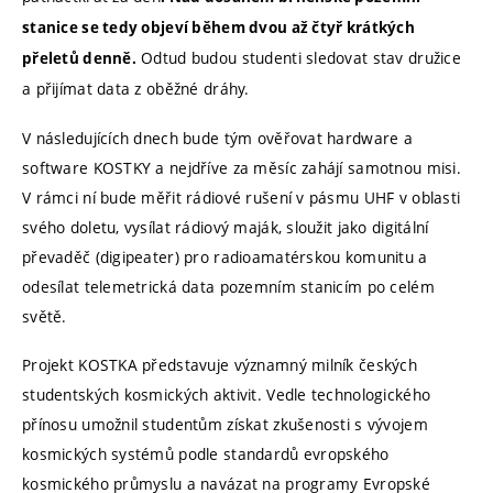
stanice se tedy objeví během dvou až čtyř krátkých
Odtud budou studenti sledovat stav družice
přeletů denně.
a přijímat data z oběžné dráhy.
V následujících dnech bude tým ověřovat hardware a
software KOSTKY a nejdříve za měsíc zahájí samotnou misi.
V rámci ní bude měřit rádiové rušení v pásmu UHF v oblasti
svého doletu, vysílat rádiový maják, sloužit jako digitální
převaděč (digipeater) pro radioamatérskou komunitu a
odesílat telemetrická data pozemním stanicím po celém
světě.
Projekt KOSTKA představuje významný milník českých
studentských kosmických aktivit. Vedle technologického
přínosu umožnil studentům získat zkušenosti s vývojem
kosmických systémů podle standardů evropského
kosmického průmyslu a navázat na programy Evropské