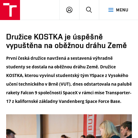
VUT
PŘIHLÁSIT
HLEDAT
MENU
SE
Družice KOSTKA je úspěšně
vypuštěna na oběžnou dráhu Země
První česká družice navržená a sestavená výhradně
studenty se dostala na oběžnou dráhu Země. Družice
KOSTKA, kterou vyvinul studentský tým YSpace z Vysokého
učení technického v Brně (VUT), dnes odstartovala na palubě
rakety Falcon 9 společnosti SpaceX v rámci mise Transporter-
17 z kalifornské základny Vandenberg Space Force Base.