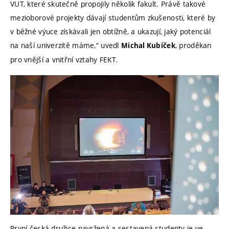
VUT, které skutečně propojily několik fakult. Právě takové
mezioborové projekty dávají studentům zkušenosti, které by
v běžné výuce získávali jen obtížně, a ukazují, jaký potenciál
na naší univerzitě máme,“ uvedl
, proděkan
Michal Kubíček
pro vnější a vnitřní vztahy FEKT.
První česká družice navržená a sestavená studenty je ve