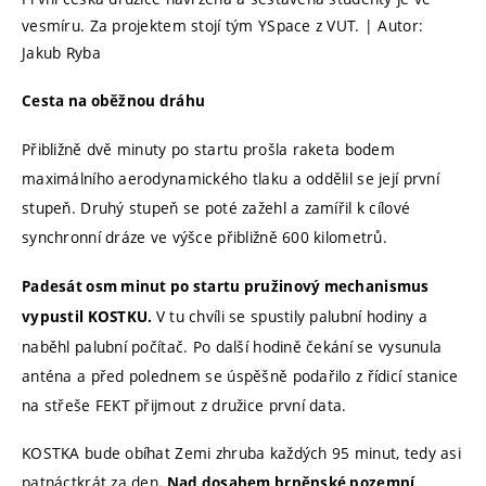
vesmíru. Za projektem stojí tým YSpace z VUT. | Autor:
Jakub Ryba
Cesta na oběžnou dráhu
Přibližně dvě minuty po startu prošla raketa bodem
maximálního aerodynamického tlaku a oddělil se její první
stupeň. Druhý stupeň se poté zažehl a zamířil k cílové
synchronní dráze ve výšce přibližně 600 kilometrů.
Padesát osm minut po startu pružinový mechanismus
V tu chvíli se spustily palubní hodiny a
vypustil KOSTKU.
naběhl palubní počítač.
Po další hodině čekání se vysunula
anténa a před polednem se úspěšně podařilo z řídicí stanice
na střeše FEKT přijmout z družice první data.
KOSTKA bude obíhat Zemi zhruba každých 95 minut, tedy asi
patnáctkrát za den
. Nad dosahem brněnské pozemní