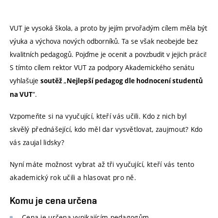
VUT je vysoká škola, a proto by jejím prvořadým cílem měla být
výuka a výchova nových odborníků. Ta se však neobejde bez
kvalitních pedagogů. Pojďme je ocenit a povzbudit v jejich práci!
S tímto cílem rektor VUT za podpory Akademického senátu
vyhlašuje
„
soutěž
Nejlepší pedagog dle hodnocení studentů
“.
na VUT
Vzpomeňte si na vyučující, kteří vás učili. Kdo z nich byl
skvělý přednášející, kdo měl dar vysvětlovat, zaujmout? Kdo
vás zaujal lidsky?
Nyní máte možnost vybrat až tři vyučující, kteří vás tento
akademický rok učili a hlasovat pro ně.
Komu je cena určena
Cena je určena vynikajícím pedagogům.