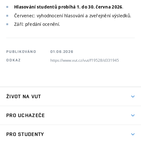
.
Hlasování studentů probíhá 1. do 30. června 2026
Červenec: vyhodnocení hlasování a zveřejnění výsledků.
Září: předání ocenění.
PUBLIKOVÁNO
01.06.2026
https://www.vut.cz/vut/f19528/d331945
ODKAZ
ŽIVOT NA VUT
Atmosféra VUT
PRO UCHAZEČE
Prostory školy
Proč na VUT
Koleje
PRO STUDENTY
Studijní programy