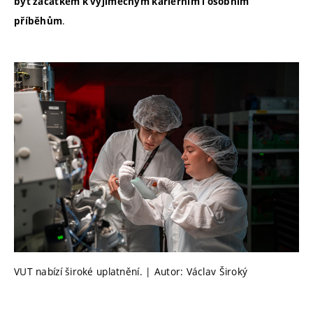
být začátkem k výjimečným kariérním i osobním
.
příběhům
VUT nabízí široké uplatnění. | Autor: Václav Široký