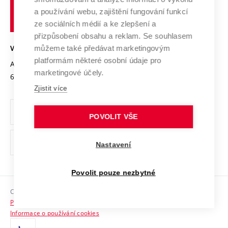
Udržitelná univerzita
učení
Služby univerzity
Transfer znalostí
a používání webu, zajištění fungování funkcí
technické
Podnikavá univerzita / ContriBUTe
Mezinárodní dohody
ze sociálních médií a ke zlepšení a
Open Science
v
Bezpečná univerzita
přizpůsobení obsahu a reklam. Se souhlasem
Univerzitní sítě
Brně
Projekty
můžeme také předávat marketingovým
VYSOKÉ UČENÍ TECHNICKÉ V BRNĚ
Vyznamenání
platformám některé osobní údaje pro
Projekty ze strukturálních fondů
Antonínská 548/1
www.vut.cz
marketingové účely.
Organizační struktura
602 00 Brno
vut@vutbr.cz
Specifický výzkum
Zjistit více
Úřední deska
Ochrana osobních údajů
POVOLIT VŠE
(externí
Pracovní příležitosti
Nastavení
odkaz)
Podpora a rozvoj zaměstnanců a studujících
Povolit pouze nezbytné
Rovné příležitosti
Copyright © 2026 VUT
Sociální bezpečí
Prohlášení o přístupnosti
HR Award
Informace o používání cookies