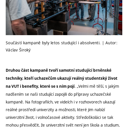
Součástí kampaně byly letos studující i absolventi. | Autor:
Václav Široký
Druhou část kampaně tvoří samotní studující brněnské
techniky, kteří uchazečům ukazují reálný studentský život
. „Velmi mě těší, s jakým
na VUT i benefity, které se s ním pojí
nadšením se naši studující zapojili do přípravy uchazečské
kampaně. Na fotografiích, ve videích i v rozhovorech ukazují
reálné prostředí univerzity a možnosti, které jim nabízí
univerzitní život, i volnočasové aktivity. Středoškoláci se tak
mohou přesvědčit, že univerzitní svět není jen škola a studium,