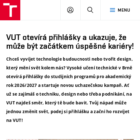
VUT
PŘIHLÁSIT
HLEDAT
MENU
SE
VUT otevírá přihlášky a ukazuje, že
může být začátkem úspěšné kariéry!
Chceš vyvíjet technologie budoucnosti nebo tvořit design,
který mění svět kolem nás? Vysoké učení technické v Brně
otevírá přihlášky do studijních programů pro akademický
rok 2026/2027 a startuje novou uchazečskou kampaň. Ať
už se zajímáš o techniku, design nebo třeba podnikání, na
VUT najdeš směr, který tě bude bavit. Tvůj nápad může
jednou změnit svět, podej si přihlášku a začni ho rozvíjet
na VUT!