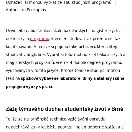
Uchazeči si mohou vybrat ze 160 studijních programů. |
Autor: Jan Prokopius
Univerzita nabízí širokou škálu bakalářských, magisterských a
doktorských
programů
, které lze studovat jak prezenčně, tak
kombinovaně. A na své si přijdou také uchazeči, kteří chtějí
studovat v angličtině. Vybrat si totiž mohou z 24 bakalářských a
magisterských programů, včetně 4 double degree programů,
vyučovaných v tomto jazyce. Kromě toho se studující mohou
těšit na
špičkově vybavené laboratoře, dílny a ateliéry i silné
.
propojení výuky s praxí
Zažij týmového ducha i studentský život v Brně
To, že se na brněnské technice vzdělávání opravdu
neodehrává jen v lavicích, potvrzují nejen odborné stáže, ale