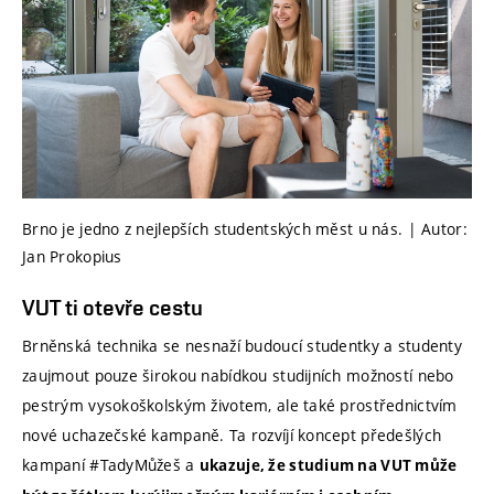
Brno je jedno z nejlepších studentských měst u nás. | Autor:
Jan Prokopius
VUT ti otevře cestu
Brněnská technika se nesnaží budoucí studentky a studenty
zaujmout pouze širokou nabídkou studijních možností nebo
pestrým vysokoškolským životem, ale také prostřednictvím
nové uchazečské kampaně. Ta rozvíjí koncept předešlých
kampaní #TadyMůžeš a
ukazuje, že studium na VUT může