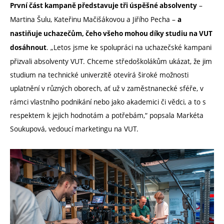
–
První část kampaně představuje tři úspěšné absolventy
Martina Šulu, Kateřinu Mačišákovou a Jiřího Pecha –
a
nastiňuje uchazečům, čeho všeho mohou díky studiu na VUT
. „Letos jsme ke spolupráci na uchazečské kampani
dosáhnout
přizvali absolventy VUT. Chceme středoškolákům ukázat, že jim
studium na technické univerzitě otevírá široké možnosti
uplatnění v různých oborech, ať už v zaměstnanecké sféře, v
rámci vlastního podnikání nebo jako akademici či vědci, a to s
respektem k jejich hodnotám a potřebám,“ popsala Markéta
Soukupová, vedoucí marketingu na VUT.