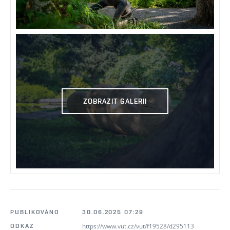
ZOBRAZIT GALERII
PUBLIKOVÁNO
30.06.2025 07:29
https://www.vut.cz/vut/f19528/d295113
ODKAZ