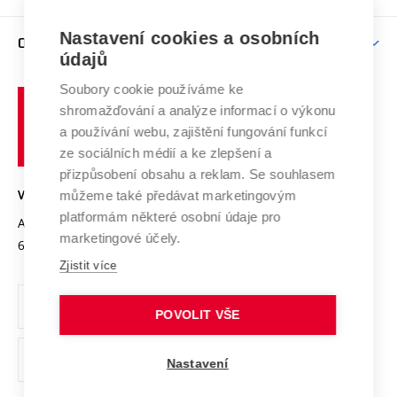
Brno
Podpora excelence
Závěrečné práce
Studium bez bariér
Zpracování osobních údajů uchazečů o studium
Firemní spolupráce
Mezinárodní vědecká rada
Nastavení cookies a osobních
O UNIVERZITĚ
Doktorské studium
Podpora podnikání
E-přihláška
údajů
Zahraniční spolupráce
Systém zajišťování kvality výzkumu
Profil univerzity
Spolupráce se školami
Soubory cookie používáme ke
Vysoké
Výzkumné infrastruktury
shromažďování a analýze informací o výkonu
Udržitelná univerzita
učení
Služby univerzity
Transfer znalostí
a používání webu, zajištění fungování funkcí
technické
Podnikavá univerzita / ContriBUTe
Mezinárodní dohody
ze sociálních médií a ke zlepšení a
Open Science
v
Bezpečná univerzita
přizpůsobení obsahu a reklam. Se souhlasem
Univerzitní sítě
Brně
Projekty
můžeme také předávat marketingovým
VYSOKÉ UČENÍ TECHNICKÉ V BRNĚ
Vyznamenání
platformám některé osobní údaje pro
Projekty ze strukturálních fondů
Antonínská 548/1
www.vut.cz
marketingové účely.
Organizační struktura
602 00 Brno
vut@vutbr.cz
Specifický výzkum
Zjistit více
Úřední deska
Ochrana osobních údajů
POVOLIT VŠE
(externí
Pracovní příležitosti
Nastavení
odkaz)
Podpora a rozvoj zaměstnanců a studujících