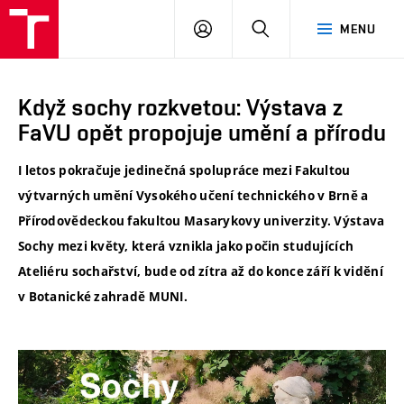
VUT
PŘIHLÁSIT
HLEDAT
MENU
SE
Když sochy rozkvetou: Výstava z
FaVU opět propojuje umění a přírodu
I letos pokračuje jedinečná spolupráce mezi Fakultou
výtvarných umění Vysokého učení technického v Brně a
Přírodovědeckou fakultou Masarykovy univerzity. Výstava
Sochy mezi květy, která vznikla jako počin studujících
Ateliéru sochařství, bude od zítra až do konce září k vidění
v Botanické zahradě MUNI.