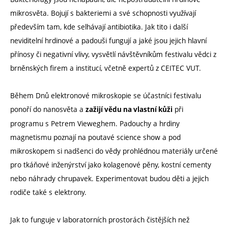
mikrosvěta. Bojují s bakteriemi a své schopnosti využívají
především tam, kde selhávají antibiotika. Jak tito i další
neviditelní hrdinové a padouši fungují a jaké jsou jejich hlavní
přínosy či negativní vlivy, vysvětlí návštěvníkům festivalu vědci z
brněnských firem a institucí, včetně expertů z CEITEC VUT.
Během Dnů elektronové mikroskopie se účastníci festivalu
ponoří do nanosvěta a
při
zažijí vědu na vlastní kůži
programu s Petrem Vieweghem. Padouchy a hrdiny
magnetismu poznají na poutavé science show a pod
mikroskopem si nadšenci do vědy prohlédnou materiály určené
pro tkáňové inženýrství jako kolagenové pěny, kostní cementy
nebo náhrady chrupavek. Experimentovat budou děti a jejich
rodiče také s elektrony.
Jak to funguje v laboratorních prostorách čistějších než