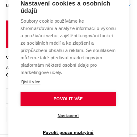
Nastavení cookies a osobních
Mezinárodní vědecká rada
O UNIVERZITĚ
Doktorské studium
Podpora podnikání
E-přihláška
údajů
Zahraniční spolupráce
Systém zajišťování kvality výzkumu
Profil univerzity
Soubory cookie používáme ke
Spolupráce se školami
Vysoké
Výzkumné infrastruktury
shromažďování a analýze informací o výkonu
Udržitelná univerzita
učení
Služby univerzity
Transfer znalostí
a používání webu, zajištění fungování funkcí
technické
Podnikavá univerzita / ContriBUTe
Mezinárodní dohody
ze sociálních médií a ke zlepšení a
Open Science
v
Bezpečná univerzita
přizpůsobení obsahu a reklam. Se souhlasem
Univerzitní sítě
Brně
Projekty
můžeme také předávat marketingovým
VYSOKÉ UČENÍ TECHNICKÉ V BRNĚ
Vyznamenání
platformám některé osobní údaje pro
Projekty ze strukturálních fondů
Antonínská 548/1
www.vut.cz
marketingové účely.
Organizační struktura
602 00 Brno
vut@vutbr.cz
Specifický výzkum
Zjistit více
Úřední deska
Ochrana osobních údajů
POVOLIT VŠE
(externí
Pracovní příležitosti
Nastavení
odkaz)
Podpora a rozvoj zaměstnanců a studujících
Povolit pouze nezbytné
Rovné příležitosti