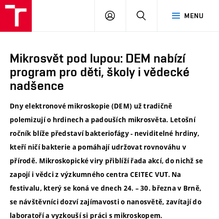
VUT
PŘIHLÁSIT
HLEDAT
MENU
SE
Mikrosvět pod lupou: DEM nabízí
program pro děti, školy i vědecké
nadšence
Dny elektronové mikroskopie (DEM) už tradičně
polemizují o hrdinech a padouších mikrosvěta. Letošní
ročník blíže představí bakteriofágy - neviditelné hrdiny,
kteří ničí bakterie a pomáhají udržovat rovnováhu v
přírodě. Mikroskopické viry přiblíží řada akcí, do nichž se
zapojí i vědci z výzkumného centra CEITEC VUT. Na
festivalu, který se koná ve dnech 24. – 30. března v Brně,
se návštěvníci dozví zajímavosti o nanosvětě, zavítají do
laboratoří a vyzkouší si práci s mikroskopem.