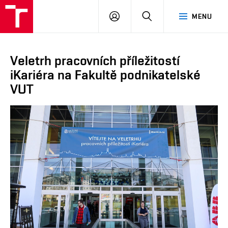
VUT
PŘIHLÁSIT
HLEDAT
MENU
SE
Veletrh pracovních příležitostí
iKariéra na Fakultě podnikatelské
VUT