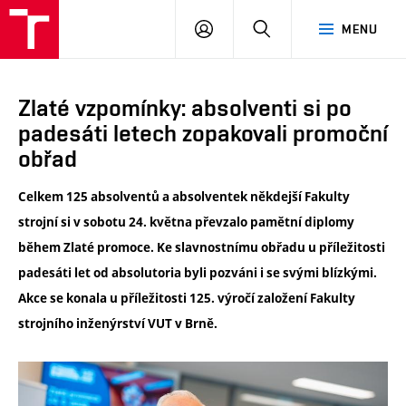
VUT
PŘIHLÁSIT
HLEDAT
MENU
SE
Zlaté vzpomínky: absolventi si po
padesáti letech zopakovali promoční
obřad
Celkem 125 absolventů a absolventek někdejší Fakulty
strojní si v sobotu 24. května převzalo pamětní diplomy
během Zlaté promoce. Ke slavnostnímu obřadu u příležitosti
padesáti let od absolutoria byli pozváni i se svými blízkými.
Akce se konala u příležitosti 125. výročí založení Fakulty
strojního inženýrství VUT v Brně.