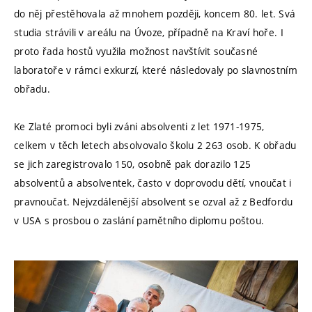
do něj přestěhovala až mnohem později, koncem 80. let. Svá
studia strávili v areálu na Úvoze, případně na Kraví hoře. I
proto řada hostů využila možnost navštívit současné
laboratoře v rámci exkurzí, které následovaly po slavnostním
obřadu.
Ke Zlaté promoci byli zváni absolventi z let 1971-1975,
celkem v těch letech absolvovalo školu 2 263 osob. K obřadu
se jich zaregistrovalo 150, osobně pak dorazilo 125
absolventů a absolventek, často v doprovodu dětí, vnoučat i
pravnoučat. Nejvzdálenější absolvent se ozval až z Bedfordu
v USA s prosbou o zaslání pamětního diplomu poštou.