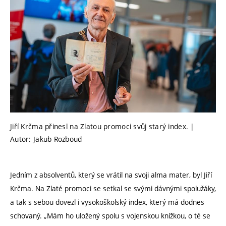
Jiří Krčma přinesl na Zlatou promoci svůj starý index. |
Autor: Jakub Rozboud
Jedním z absolventů, který se vrátil na svoji alma mater, byl Jiří
Krčma. Na Zlaté promoci se setkal se svými dávnými spolužáky,
a tak s sebou dovezl i vysokoškolský index, který má dodnes
schovaný. „Mám ho uložený spolu s vojenskou knížkou, o té se