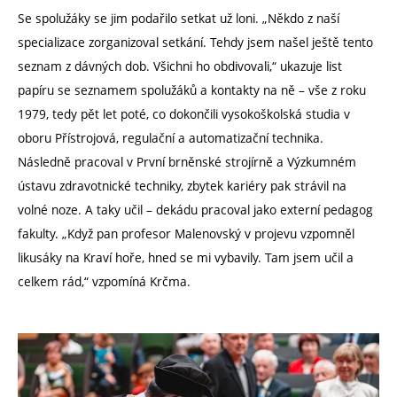
Se spolužáky se jim podařilo setkat už loni. „Někdo z naší
specializace zorganizoval setkání. Tehdy jsem našel ještě tento
seznam z dávných dob. Všichni ho obdivovali,“ ukazuje list
papíru se seznamem spolužáků a kontakty na ně – vše z roku
1979, tedy pět let poté, co dokončili vysokoškolská studia v
oboru Přístrojová, regulační a automatizační technika.
Následně pracoval v První brněnské strojírně a Výzkumném
ústavu zdravotnické techniky, zbytek kariéry pak strávil na
volné noze. A taky učil – dekádu pracoval jako externí pedagog
fakulty. „Když pan profesor Malenovský v projevu vzpomněl
likusáky na Kraví hoře, hned se mi vybavily. Tam jsem učil a
celkem rád,“ vzpomíná Krčma.