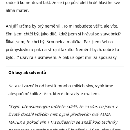
radostí komentoval fakt, že se i po půlstoletí hrdě hlásí ke své
alma mater.
Ani Jiří Krčma by prý neměnil. „To mi nebudete věřit, ale víte,
čím jsem chtěl být jako dítě, když jsem si hrával se stavebnicí?
Říkal jsem, že chci být šroubek a matička. Pak jsem šel na
průmyslovku a pak na strojní fakultu. Neměnil bych, dobré to
bylo…,“ uzavírá s úsměvem. A pak už opět míří za spolužáky.
Ohlasy absolventů
Na akci zaznělo od hostů mnoho milých slov, vybíráme
alespoň několik z těch, které dorazily e-mailem.
"Svým představeným můžete sdělit, že za vše, co jsem v
životě dosáhl vděčím mimo jiné především své ALMA
MATER a pokud vím i Ti současníci se snaží kolo techniky
posunovat co možno nejrychleji kupředu. Ať se Vám všem