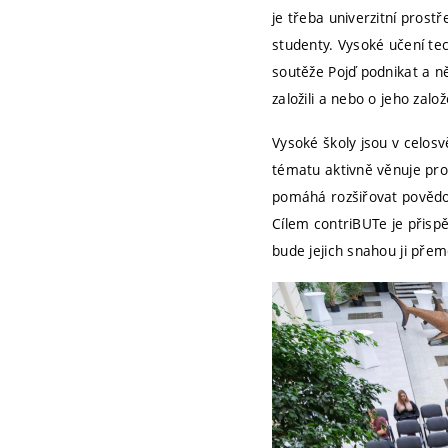
je třeba univerzitní prost
studenty. Vysoké učení tec
soutěže Pojď podnikat a ně
založili a nebo o jeho založ
Vysoké školy jsou v celos
tématu aktivně věnuje pro
pomáhá rozšiřovat povědomí
Cílem contriBUTe je přispě
bude jejich snahou ji přemě