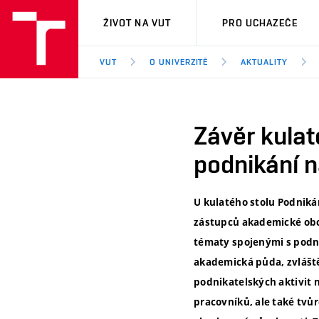
VUT
ŽIVOT NA VUT
PRO UCHAZEČE
VUT
O UNIVERZITĚ
AKTUALITY
Závěr kulat
podnikání na
U kulatého stolu Podnikán
zástupců akademické obce
tématy spojenými s podni
akademická půda, zvlášt
podnikatelských aktivit
pracovníků, ale také tvů