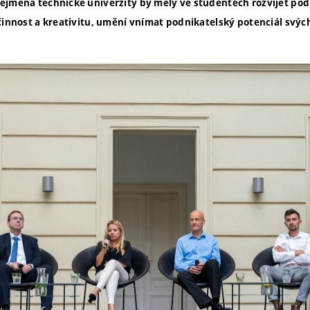
ejména technické univerzity by měly ve studentech rozvíjet pod
 činnost a kreativitu, umění vnímat podnikatelský potenciál svýc