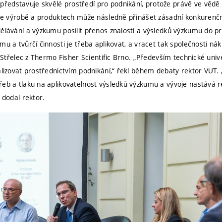
edstavuje skvělé prostředí pro podnikání, protože právě ve vědě 
e ve výrobě a produktech může následně přinášet zásadní konkurenčn
dělávání a výzkumu posílit přenos znalostí a výsledků výzkumu do p
mu a tvůrčí činnosti je třeba aplikovat, a vracet tak společnosti nák
tr Střelec z Thermo Fisher Scientific Brno. „Především technické uni
alizovat prostřednictvím podnikání,“ řekl během debaty rektor VUT. 
řeb a tlaku na aplikovatelnost výsledků výzkumu a vývoje nastává
 dodal rektor.