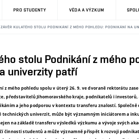
PRO STUDENTY
VĚDA A VÝZKUM
SPOL
ZÁVĚR KULATÉHO STOLU PODNIKÁNÍ Z MÉHO POHLEDU: PODNIKÁNÍ NA UNI
ého stolu Podnikání z mého p
 univerzity patří
í z mého pohledu spolu v úterý 26. 9. ve dvoraně rektorátu zase
, představitelů Jihomoravského kraje, podnikatelů i investorů,
káním a jeho podporou v kontextu transferu znalostí. Společně do
ě technických univerzit, může být významným iniciátorem a in
 nejen na základě transferu výsledků výzkumu a vývoje svých a
rčí činnosti studentů a může významně přispět k rozvoji podnika