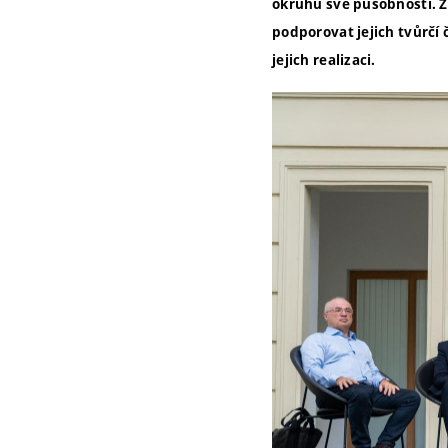
okruhu své působnosti. Z
podporovat jejich tvůrčí
jejich realizaci.