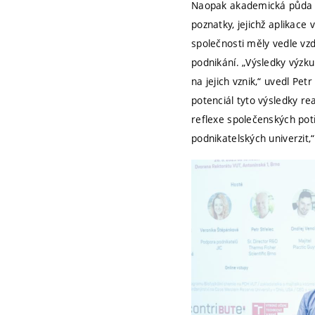
Naopak akademická půda př
poznatky, jejichž aplikac
společnosti měly vedle vz
podnikání. „Výsledky výzku
na jejich vznik,“ uvedl Pe
potenciál tyto výsledky re
reflexe společenských pot
podnikatelských univerzit,“