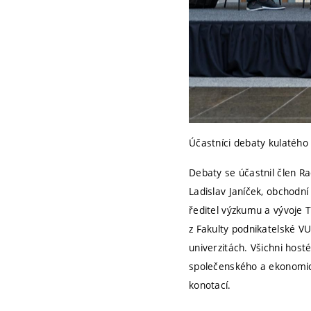
Účastníci debaty kulatého 
Debaty se účastnil člen R
Ladislav Janíček, obchodn
ředitel výzkumu a vývoje T
z Fakulty podnikatelské V
univerzitách. Všichni host
společenského a ekonomické
konotací.