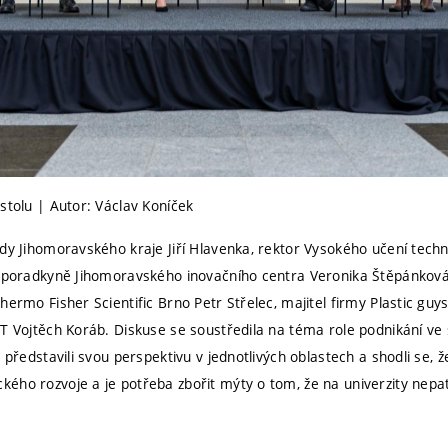
stolu | Autor: Václav Koníček
ady Jihomoravského kraje Jiří Hlavenka, rektor Vysokého učení tech
í poradkyně Jihomoravského inovačního centra Veronika Štěpánková
hermo Fisher Scientific Brno Petr Střelec, majitel firmy Plastic guy
UT Vojtěch Koráb. Diskuse se soustředila na téma role podnikání ve 
é představili svou perspektivu v jednotlivých oblastech a shodli se, 
ho rozvoje a je potřeba zbořit mýty o tom, že na univerzity nepatří