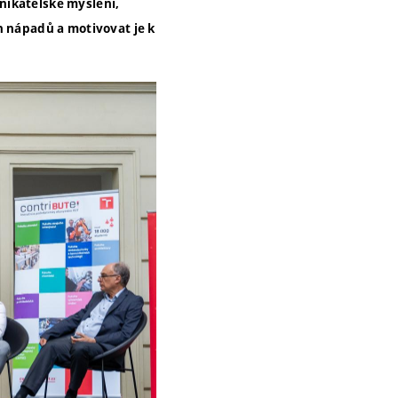
nikatelské myšlení,
h nápadů a motivovat je k