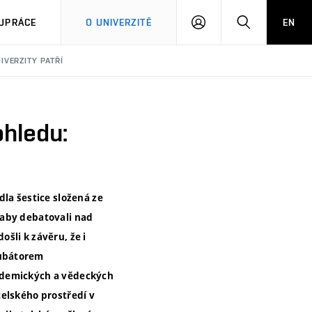
PŘIHLÁSIT
HLEDAT
UPRÁCE
O UNIVERZITĚ
EN
SE
VERZITY PATŘÍ
ohledu:
dla šestice složená ze
 aby debatovali nad
šli k závěru, že i
kubátorem
kademických a vědeckých
telského prostředí v