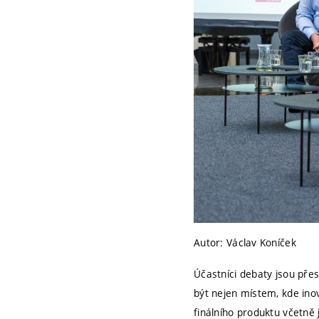
Autor: Václav Koníček
Účastníci debaty jsou pře
být nejen místem, kde inov
finálního produktu včetně 