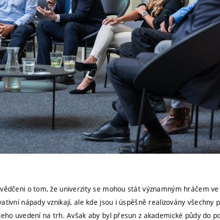
svědčeni o tom, že univerzity se mohou stát významným hráčem ve 
ativní nápady vznikají, ale kde jsou i úspěšně realizovány všechny 
jeho uvedení na trh. Avšak aby byl přesun z akademické půdy do pod