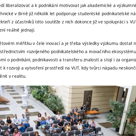
ředí liberalizovat a k podnikání motivovat jak akademické a výzkumné
hnické v Brně již několik let podporuje studentské podnikatelské ná
kteří z účastníků této soutěže z nich dokonce již ve spolupráci s VUT
ení reálně jednají.
větovém měřítku v čele inovací a je třeba výsledky výzkumu dostat 
střednictvím rozvíjeného podnikatelského a inovačního ekosystému
 o podnikání, podnikavosti a transferu znalostí a stojí i za organiz
t k rozvoji a vytvoření prostředí na VUT, kdy tvůrci nápadu neskonč
nit v realitu.