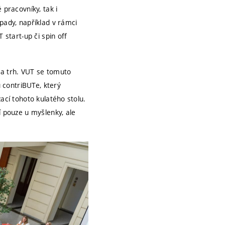
 pracovníky, tak i
pady, například v rámci
 start-up či spin off
na trh. VUT se tomuto
 contriBUTe, který
ací tohoto kulatého stolu.
í pouze u myšlenky, ale