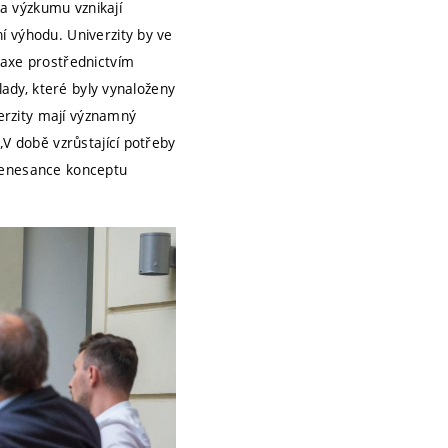
a výzkumu vznikají
í výhodu. Univerzity by ve
raxe prostřednictvím
lady, které byly vynaloženy
verzity mají významný
„V době vzrůstající potřeby
 renesance konceptu