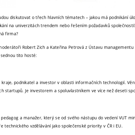
budou diskutovat o třech hlavních tématech – jakou má podnikání úlo
nikání na univerzitách trendem nebo řešením požadavků společnosti?
nná firma?
oderátoři Robert Zich a Kateřina Petrová z Ústavu managementu 
asednou tito hosté:
raje, podnikatel a investor v oblasti informačních technologií. Věn
ch startupů. Je investorem a spoluvlastníkem ve více než deseti sp
ý pedagog a manažer, který se od svého nástupu do vedení VUT mim
 technického vzdělávání jako společenské priority v ČR i EU.