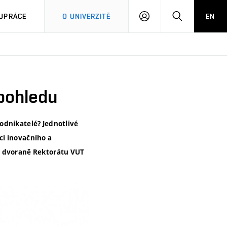
PŘIHLÁSIT
HLEDAT
UPRÁCE
O UNIVERZITĚ
EN
SE
 pohledu
odnikatelé? Jednotlivé
ci inovačního a
ve dvoraně Rektorátu VUT