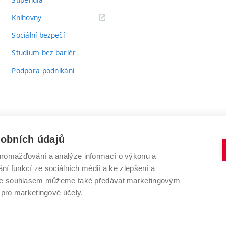
(externí
Knihovny
odkaz)
Sociální bezpečí
Studium bez bariér
Podpora podnikání
sobních údajů
romažďování a analýze informací o výkonu a
VYSOKÉ UČENÍ TECHNICKÉ V BRNĚ
ní funkcí ze sociálních médií a ke zlepšení a
Antonínská 548/1
www.vut.cz
 Se souhlasem můžeme také předávat marketingovým
602 00 Brno
vut@vutbr.cz
 pro marketingové účely.