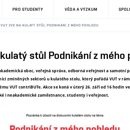
PRO STUDENTY
VĚDA A VÝZKUM
SPOL
VUT ZVE NA KULATÝ STŮL PODNIKÁNÍ Z MÉHO POHLEDU
kulatý stůl Podnikání z mého
 akademická obec, veřejná správa, odborná veřejnost a samotní p
íci zmíněných sektorů u kulatého stolu, který pořádá VUT v rám
tému VUT contriBUTe
. Akce se koná v úterý 26. září od 16 hodin 
ké i neakademické zaměstnance, studenty i veřejnost.