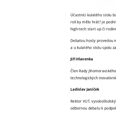
Účastníci kulatého stolu 
roli by mělo hrát? Je pod
high-tech start up či rodi
Debatou hosty provedou m
a u kulatého stolu spolu z
Jiří Hlavenka
Člen Rady Jihomoravského k
technologických inovativní
Ladislav Janíček
Rektor VUT, vysokoškolsk
odbornou debatu k podpoře