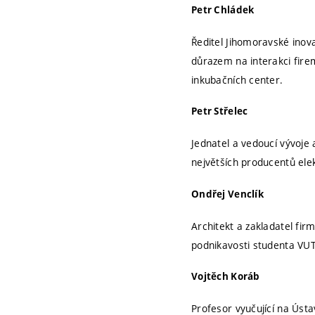
Petr Chládek
Ředitel Jihomoravské inovač
důrazem na interakci firem
inkubačních center.
Petr Střelec
Jednatel a vedoucí vývoje 
největších producentů el
Ondřej Venclík
Architekt a zakladatel fi
podnikavosti studenta VU
Vojtěch Koráb
Profesor vyučující na Ús