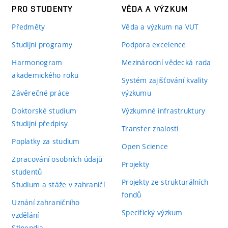
PRO STUDENTY
VĚDA A VÝZKUM
Předměty
Věda a výzkum na VUT
Studijní programy
Podpora excelence
Harmonogram
Mezinárodní vědecká rada
akademického roku
Systém zajišťování kvality
Závěrečné práce
výzkumu
Doktorské studium
Výzkumné infrastruktury
Studijní předpisy
Transfer znalostí
Poplatky za studium
Open Science
Zpracování osobních údajů
Projekty
studentů
Projekty ze strukturálních
Studium a stáže v zahraničí
fondů
Uznání zahraničního
Specifický výzkum
vzdělání
Stipendia