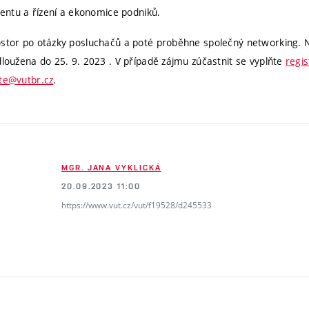
tu a řízení a ekonomice podniků.
ostor po otázky posluchačů a poté proběhne společný networking. 
dloužena do 25. 9. 2023 . V případě zájmu zúčastnit se vyplňte
regis
te@vutbr.cz
.
MGR. JANA VYKLICKÁ
20.09.2023 11:00
https://www.vut.cz/vut/f19528/d245533