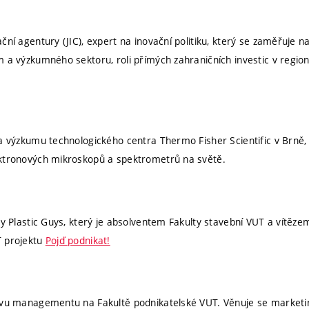
ní agentury (JIC), expert na inovační politiku, který se zaměřuje na 
 a výzkumného sektoru, roli přímých zahraničních investic v region
a výzkumu technologického centra Thermo Fisher Scientific v Brně, 
ektronových mikroskopů a spektrometrů na světě.
rmy Plastic Guys, který je absolventem Fakulty stavební VUT a vítě
T projektu
Pojď podnikat!
tavu managementu na Fakultě podnikatelské VUT. Věnuje se marketi