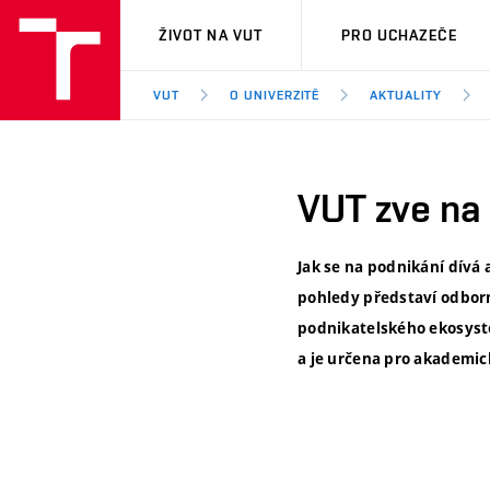
VUT
ŽIVOT NA VUT
PRO UCHAZEČE
VUT
O UNIVERZITĚ
AKTUALITY
VUT zve na 
Jak se na podnikání dívá
pohledy představí
odborn
podnikatelského ekosys
a je určena pro akademic