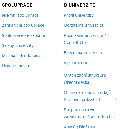
SPOLUPRÁCE
O UNIVERZITĚ
Firemní spolupráce
Profil univerzity
Zahraniční spolupráce
Udržitelná univerzita
Spolupráce se školami
Podnikavá univerzita /
ContriBUTe
Služby univerzity
Bezpečná univerzita
Mezinárodní dohody
Vyznamenání
Univerzitní sítě
Organizační struktura
Úřední deska
Ochrana osobních údajů
(externí
Pracovní příležitosti
odkaz)
Podpora a rozvoj
zaměstnanců a studujících
Rovné příležitosti