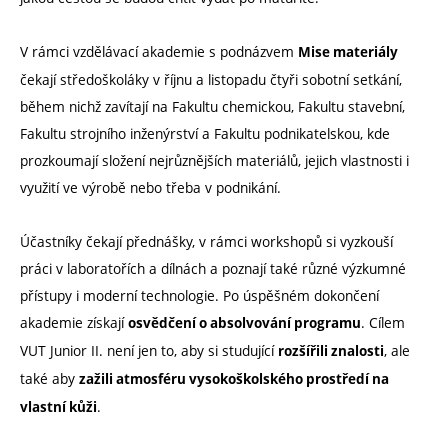
V rámci vzdělávací akademie s podnázvem
Mise materiály
čekají středoškoláky v říjnu a listopadu čtyři sobotní setkání,
během nichž zavítají na Fakultu chemickou, Fakultu stavební,
Fakultu strojního inženýrství a Fakultu podnikatelskou, kde
prozkoumají složení nejrůznějších materiálů, jejich vlastnosti i
využití ve výrobě nebo třeba v podnikání.
Účastníky čekají přednášky, v rámci workshopů si vyzkouší
práci v laboratořích a dílnách a poznají také různé výzkumné
přístupy i moderní technologie. Po úspěšném dokončení
akademie získají
. Cílem
osvědčení o absolvování programu
VUT Junior II. není jen to, aby si studující
, ale
rozšířili znalosti
také aby
zažili atmosféru vysokoškolského prostředí na
.
vlastní kůži