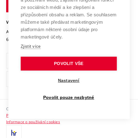
technické
Podnikavá univerzita / ContriBUTe
Mezinárodní dohody
ze sociálních médií a ke zlepšení a
Open Science
v
Bezpečná univerzita
přizpůsobení obsahu a reklam. Se souhlasem
Univerzitní sítě
Brně
Projekty
můžeme také předávat marketingovým
VYSOKÉ UČENÍ TECHNICKÉ V BRNĚ
Vyznamenání
platformám některé osobní údaje pro
Projekty ze strukturálních fondů
Antonínská 548/1
www.vut.cz
marketingové účely.
Organizační struktura
602 00 Brno
vut@vutbr.cz
Specifický výzkum
Zjistit více
Úřední deska
Ochrana osobních údajů
POVOLIT VŠE
(externí
Pracovní příležitosti
Nastavení
odkaz)
Podpora a rozvoj zaměstnanců a studujících
Povolit pouze nezbytné
Rovné příležitosti
Copyright © 2026 VUT
Sociální bezpečí
Prohlášení o přístupnosti
HR Award
Informace o používání cookies
Kontakty