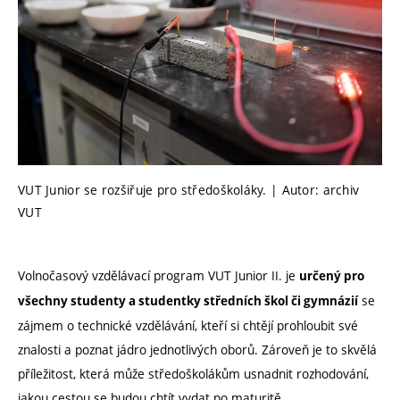
VUT Junior se rozšiřuje pro středoškoláky. | Autor: archiv
VUT
Volnočasový vzdělávací program VUT Junior II. je
určený pro
se
všechny studenty a studentky středních škol či gymnázií
zájmem o technické vzdělávání, kteří si chtějí prohloubit své
znalosti a poznat jádro jednotlivých oborů. Zároveň je to skvělá
příležitost, která může středoškolákům usnadnit rozhodování,
jakou cestou se budou chtít vydat po maturitě.