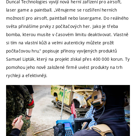
Duncal Technologies vyvíjí nová herní zařízení pro airsoft,
laser game a paintball. „Věnujeme se rozšíření herních
možností pro airsoft, paintball nebo lasergame. Do reálného
světa přinášíme prvky z počítačových her. Jako je třeba
bomba, kterou musíte v časovém limitu deaktivovat. Vlastně
si tím na vlastní kůži a velmi autenticky můžete prožít
počítačovou hru,“ popisuje přínosy vyvíjených produktů
Samuel Lipták, který na projekt získal přes 400 000 korun. Ty
pomohou jeho nově založené firmě uvést produkty na trh
rychleji a efektivněji.