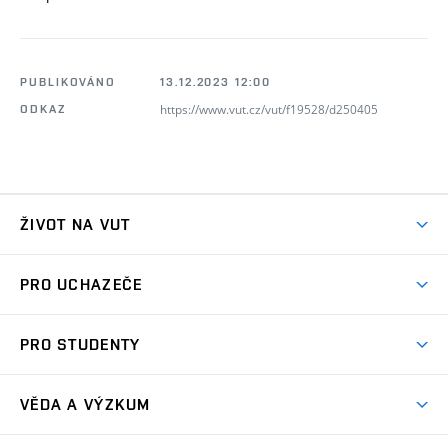
PUBLIKOVÁNO
13.12.2023 12:00
https://www.vut.cz/vut/f19528/d250405
ODKAZ
ŽIVOT NA VUT
Atmosféra VUT
PRO UCHAZEČE
Prostory školy
Proč na VUT
Koleje
PRO STUDENTY
Studijní programy
Stravování
Předměty
Studijní předpisy
Studium a stáže v zahraničí
Stipendia
Dny otevřených dveří
VĚDA A VÝZKUM
Sport na VUT
(externí
Studijní programy
Poplatky za studium
Uznání zahraničního vzdělání
Knihovny
Aktivity pro juniory
Studentský život
odkaz)
Věda a výzkum na VUT