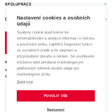
Harmonogram akademického roku
Zpracování osobních údajů studentů
Sociální bezpečí
SPOLUPRÁCE
Celoživotní vzdělávání
Brno
Podpora excelence
Závěrečné práce
Studium bez bariér
Zpracování osobních údajů uchazečů o studium
Firemní spolupráce
Mezinárodní vědecká rada
Nastavení cookies a osobních
O UNIVERZITĚ
Doktorské studium
Podpora podnikání
E-přihláška
údajů
Zahraniční spolupráce
Systém zajišťování kvality výzkumu
Profil univerzity
Spolupráce se školami
Soubory cookie používáme ke
Vysoké
Výzkumné infrastruktury
shromažďování a analýze informací o výkonu
Udržitelná univerzita
učení
Služby univerzity
Transfer znalostí
a používání webu, zajištění fungování funkcí
technické
Podnikavá univerzita / ContriBUTe
Mezinárodní dohody
ze sociálních médií a ke zlepšení a
Open Science
v
Bezpečná univerzita
přizpůsobení obsahu a reklam. Se souhlasem
Univerzitní sítě
Brně
Projekty
můžeme také předávat marketingovým
VYSOKÉ UČENÍ TECHNICKÉ V BRNĚ
Vyznamenání
platformám některé osobní údaje pro
Projekty ze strukturálních fondů
Antonínská 548/1
www.vut.cz
marketingové účely.
Organizační struktura
602 00 Brno
vut@vutbr.cz
Specifický výzkum
Zjistit více
Úřední deska
Ochrana osobních údajů
POVOLIT VŠE
(externí
Pracovní příležitosti
Nastavení