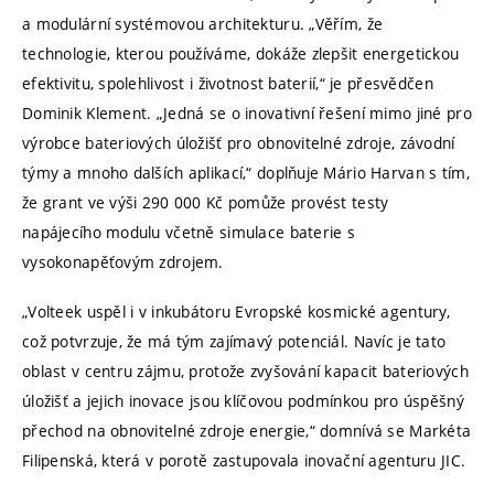
a modulární systémovou architekturu. „Věřím, že
technologie, kterou používáme, dokáže zlepšit energetickou
efektivitu, spolehlivost i životnost baterií,“ je přesvědčen
Dominik Klement. „Jedná se o inovativní řešení mimo jiné pro
výrobce bateriových úložišť pro obnovitelné zdroje, závodní
týmy a mnoho dalších aplikací,“ doplňuje Mário Harvan s tím,
že grant ve výši 290 000 Kč pomůže provést testy
napájecího modulu včetně simulace baterie s
vysokonapěťovým zdrojem.
„Volteek uspěl i v inkubátoru Evropské kosmické agentury,
což potvrzuje, že má tým zajímavý potenciál. Navíc je tato
oblast v centru zájmu, protože zvyšování kapacit bateriových
úložišť a jejich inovace jsou klíčovou podmínkou pro úspěšný
přechod na obnovitelné zdroje energie,“ domnívá se Markéta
Filipenská, která v porotě zastupovala inovační agenturu JIC.