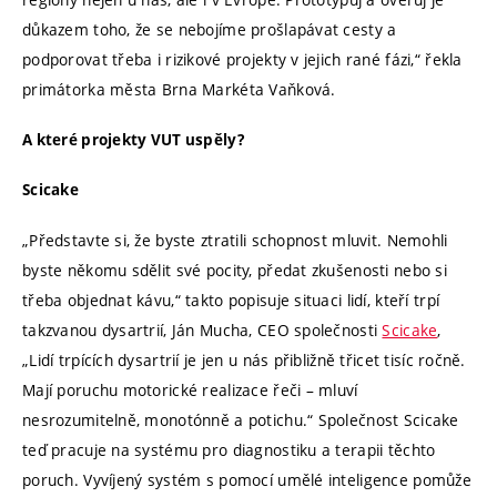
důkazem toho, že se nebojíme prošlapávat cesty a
podporovat třeba i rizikové projekty v jejich rané fázi,“ řekla
primátorka města Brna Markéta Vaňková.
A které projekty VUT uspěly?
Scicake
„Představte si, že byste ztratili schopnost mluvit. Nemohli
byste někomu sdělit své pocity, předat zkušenosti nebo si
třeba objednat kávu,“ takto popisuje situaci lidí, kteří trpí
takzvanou dysartrií, Ján Mucha, CEO společnosti
Scicake
,
„Lidí trpících dysartrií je jen u nás přibližně třicet tisíc ročně.
Mají poruchu motorické realizace řeči – mluví
nesrozumitelně, monotónně a potichu.“ Společnost Scicake
teď pracuje na systému pro diagnostiku a terapii těchto
poruch. Vyvíjený systém s pomocí umělé inteligence pomůže