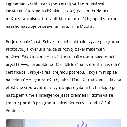
logopedům zkrátit čas vyšetření dysartrie a nastavit
individuální terapeutický plán. „Každý pacient bude mít
možnost absolvovat terapii, kterou pro něj logoped s pomocí
našeho nástroje připraví na míru,“ říká Mucha.
Projekt společnosti Scicake uspěl v aktuální výzvě programu
Prototypuj a ověřuj a na další rozvoj získal maximální
možnou částku osm set tisíc korun. Díky tomu bude moci
urychlit vývoj produktu do fáze klinického ověření a následné
certifikace. „Projekt řeší zřejmou potřebu. I když míří spíše
na velmi úzce vymezený trh, tak věříme, že má šanci. Tlak na
efektivnější zdravotnictví využívající digitální technologie je
nástupem umělé inteligence ještě zřejmější,“ domnívá se
jeden z porotců programu Lukáš Konečný z fondu Y Soft
Ventures.