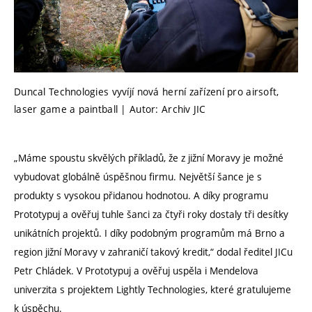
Duncal Technologies vyvíjí nová herní zařízení pro airsoft,
laser game a paintball | Autor: Archiv JIC
„Máme spoustu skvělých příkladů, že z jižní Moravy je možné
vybudovat globálně úspěšnou firmu. Největší šance je s
produkty s vysokou přidanou hodnotou. A díky programu
Prototypuj a ověřuj tuhle šanci za čtyři roky dostaly tři desítky
unikátních projektů. I díky podobným programům má Brno a
region jižní Moravy v zahraničí takový kredit,“ dodal ředitel JICu
Petr Chládek. V Prototypuj a ověřuj uspěla i Mendelova
univerzita s projektem Lightly Technologies, které gratulujeme
k úspěchu.