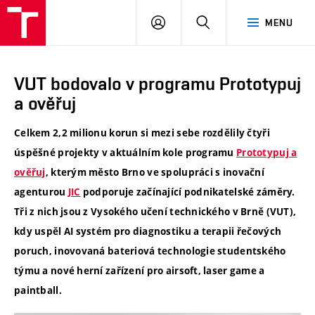
VUT
PŘIHLÁSIT
HLEDAT
MENU
SE
VUT bodovalo v programu Prototypuj
a ověřuj
Celkem 2,2 milionu korun si mezi sebe rozdělily čtyři
úspěšné projekty v aktuálním kole programu
Prototypuj a
ověřuj
, kterým město Brno ve spolupráci s inovační
agenturou
JIC
podporuje začínající podnikatelské záměry.
Tři z nich jsou z Vysokého učení technického v Brně (VUT),
kdy uspěl AI systém pro diagnostiku a terapii řečových
poruch, inovovaná bateriová technologie studentského
týmu a nové herní zařízení pro airsoft, laser game a
paintball.