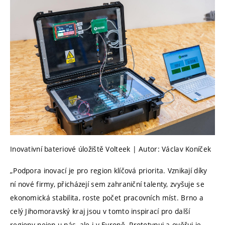
Inovativní bateriové úložiště Volteek | Autor: Václav Koníček
„Podpora inovací je pro region klíčová priorita. Vznikají díky
ní nové firmy, přicházejí sem zahraniční talenty, zvyšuje se
ekonomická stabilita, roste počet pracovních míst. Brno a
celý Jihomoravský kraj jsou v tomto inspirací pro další
regiony nejen u nás, ale i v Evropě. Prototypuj a ověřuj je