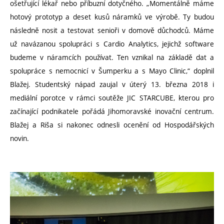
ošetřující lékař nebo příbuzní dotyčného. „Momentálně máme
hotový prototyp a deset kusů náramků ve výrobě. Ty budou
následně nosit a testovat senioři v domově důchodců. Máme
už navázanou spolupráci s Cardio Analytics, jejichž software
budeme v náramcích používat. Ten vznikal na základě dat a
spolupráce s nemocnicí v Šumperku a s Mayo Clinic,“ doplnil
Blažej. Studentský nápad zaujal v úterý 13. března 2018 i
mediální porotce v rámci soutěže JIC STARCUBE, kterou pro
začínající podnikatele pořádá Jihomoravské inovační centrum.
Blažej a Riša si nakonec odnesli ocenění od Hospodářských
novin.