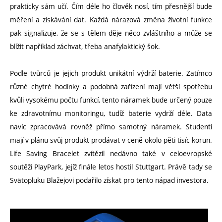
prakticky sám učí. Čím déle ho člověk nosí, tím přesnější bude
měření a získávání dat. Každá nárazová změna životní funkce
pak signalizuje, že se s tělem děje něco zvláštního a může se
blížit například záchvat, třeba anafylaktický šok.
Podle tvůrců je jejich produkt unikátní výdrží baterie. Zatímco
různé chytré hodinky a podobná zařízení mají větší spotřebu
kvůli vysokému počtu funkcí, tento náramek bude určený pouze
ke zdravotnímu monitoringu, tudíž baterie vydrží déle. Data
navíc zpracovává rovněž přímo samotný náramek. Studenti
mají v plánu svůj produkt prodávat v ceně okolo pěti tisíc korun.
Life Saving Bracelet zvítězil nedávno také v celoevropské
soutěži PlayPark, jejíž finále letos hostil Stuttgart. Právě tady se
Svätopluku Blažejovi podařilo získat pro tento nápad investora.