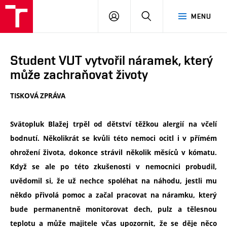
VUT
PŘIHLÁSIT
HLEDAT
MENU
SE
Student VUT vytvořil náramek, který
může zachraňovat životy
TISKOVÁ ZPRÁVA
Svätopluk Blažej trpěl od dětství těžkou alergií na včelí
bodnutí. Několikrát se kvůli této nemoci ocitl i v přímém
ohrožení života, dokonce strávil několik měsíců v kómatu.
Když se ale po této zkušenosti v nemocnici probudil,
uvědomil si, že už nechce spoléhat na náhodu, jestli mu
někdo přivolá pomoc a začal pracovat na náramku, který
bude permanentně monitorovat dech, pulz a tělesnou
teplotu a může majitele včas upozornit, že se děje něco