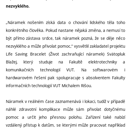
nezvyklého.
„Náramek nošením získá data o chování lidského těla toho
konkrétního člověka. Pokud nastane nějaká změna, a nemusí to
být přímo zástava srdce, tak náramek pozná, že se děje něco
nezvyklého a může přivolat pomoc,“ vysvětlil zakladatel projektu
Life Saving Bracelet (Život zachraňující náramek) Svätopluk
Blažej, který studuje na Fakultě elektrotechniky a
komunikačních technologií VUT. Na softwarovém i
hardwarovém řešení pak spolupracuje s absolventem Fakulty
informačních technologií VUT Michalem Rišou.
Náramek v reálném čase zaznamenává i lokaci, tudíž v případě
náhlé zdravotní komplikace může sám přivolat dotyčnému
pomoc a určit jeho přesnou polohu. Zařízení také nabízí
vzdálený přístup k datům, se kterými může pracovat například