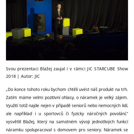
Svou prezentaci Blažej zaujal i v rámci JIC STARCUBE Show
2018 | Autor: JIC
„Do konce tohoto roku bychom chtěli uvést náš produkt na trh.
Zatím máme velmi pozitivní ohlasy, o náramek je velký zájem.
Využití totiž najde nejen v případě seniorů nebo nemocných lidí,
ale například i u sportovců či fyzicky náročných povolání,“
vysvětlil Blažej, který na samotném vývoji jednotlivých funkcí
náramku spolupracoval s domovem pro seniory. Náramek se