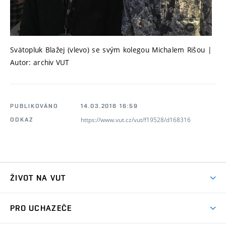
Svätopluk Blažej (vlevo) se svým kolegou Michalem Rišou |
Autor: archiv VUT
PUBLIKOVÁNO
14.03.2018 16:59
https://www.vut.cz/vut/f19528/d168316
ODKAZ
ŽIVOT NA VUT
Atmosféra VUT
PRO UCHAZEČE
Prostory školy