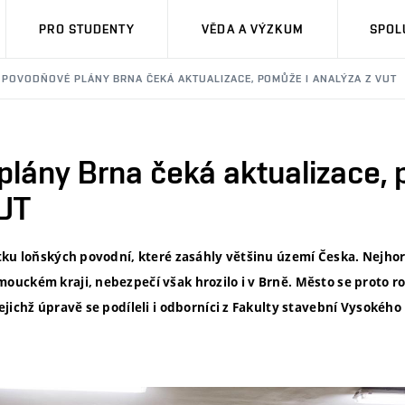
PRO STUDENTY
VĚDA A VÝZKUM
SPOL
POVODŇOVÉ PLÁNY BRNA ČEKÁ AKTUALIZACE, POMŮŽE I ANALÝZA Z VUT
lány Brna čeká aktualizace, 
VUT
tku loňských povodní, které zasáhly většinu území Česka. Nejhor
uckém kraji, nebezpečí však hrozilo i v Brně. Město se proto ro
jichž úpravě se podíleli i odborníci z Fakulty stavební Vysokého