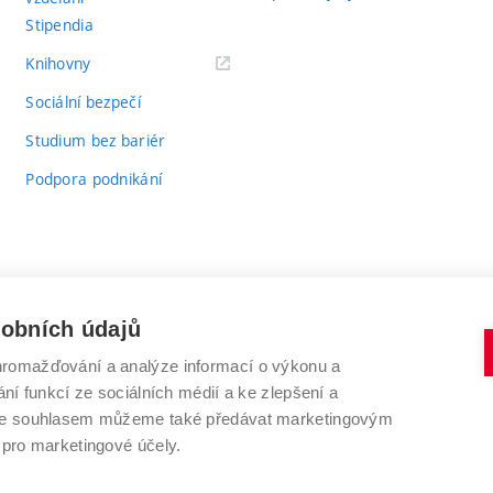
Stipendia
(externí
Knihovny
odkaz)
Sociální bezpečí
Studium bez bariér
Podpora podnikání
sobních údajů
romažďování a analýze informací o výkonu a
VYSOKÉ UČENÍ TECHNICKÉ V BRNĚ
ní funkcí ze sociálních médií a ke zlepšení a
Antonínská 548/1
www.vut.cz
 Se souhlasem můžeme také předávat marketingovým
602 00 Brno
vut@vutbr.cz
 pro marketingové účely.