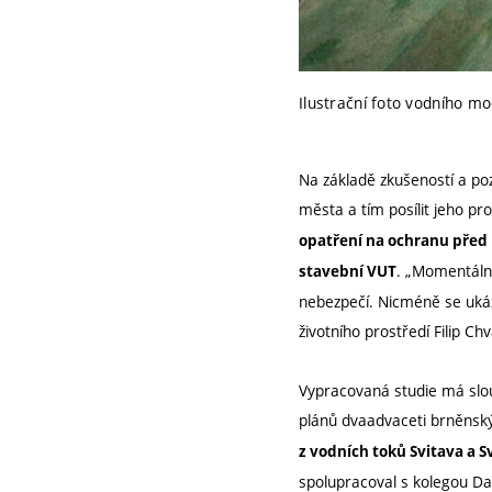
Ilustrační foto vodního mo
Na základě zkušeností a poz
města a tím posílit jeho p
opatření na ochranu před
. „Momentáln
stavební VUT
nebezpečí. Nicméně se ukáza
životního prostředí Filip Chv
Vypracovaná studie má slou
plánů dvaadvaceti brněnský
z vodních toků Svitava a S
spolupracoval s kolegou 