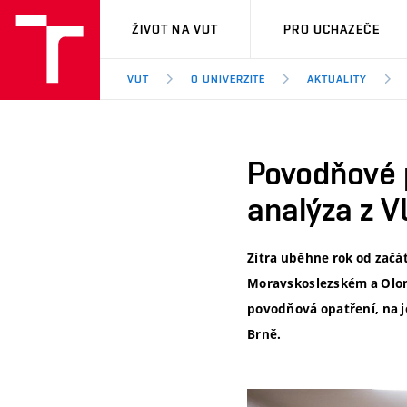
VUT
ŽIVOT NA VUT
PRO UCHAZEČE
VUT
O UNIVERZITĚ
AKTUALITY
Povodňové p
analýza z 
Zítra uběhne rok od začá
Moravskoslezském a Olomo
povodňová opatření, na je
Brně.