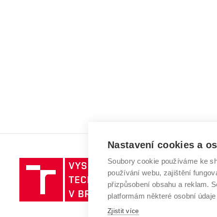
Nastavení cookies a o
Soubory cookie používáme ke sh
Vysoké
používání webu, zajištění fungová
učení
přizpůsobení obsahu a reklam.
technické
platformám některé osobní údaje
v
Brně
Zjistit více