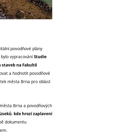
gitální povodňové plány
í, bylo vypracování
Studie
 staveb na Fakultě
ovat a hodnotit povodňové
ěstek města Brna pro oblast
nu města Brna a povodňových
,
 úseků
kde hrozí zaplavení
orbě dokumentu
kem.