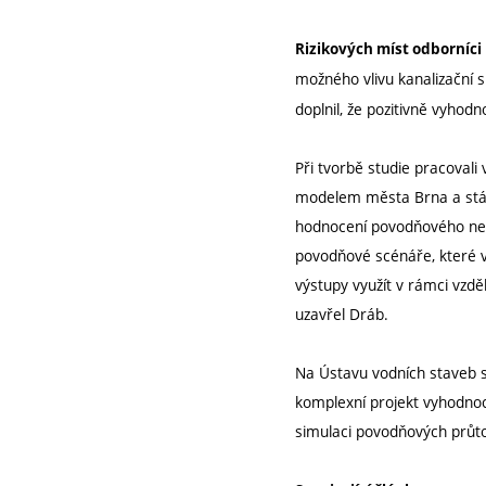
Rizikových míst odborníci
možného vlivu kanalizační s
doplnil, že pozitivně vyho
Při tvorbě studie pracovali
modelem města Brna a stáv
hodnocení povodňového nebe
povodňové scénáře, které v
výstupy využít v rámci vzdě
uzavřel Dráb.
Na Ústavu vodních staveb se
komplexní projekt vyhodnoc
simulaci povodňových průto