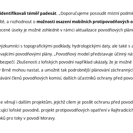
. „Doporučujeme posoudit místní podmín
 identifikovali téměř padesát
ítě, a rozhodnout o
možnosti osazení mobilních protipovodňových o
dnocené úseky je možné zohlednit v rámci aktualizace povodňových plán
 výzkumníci s topografickými podklady, hydrologickými daty, ale také
ajícími povodňovými plány. „Povodňový model představuje účinný nást
zpečí. Zkušenosti z loňských povodní například ukázaly, že je možné d
 Brně mohou nastat, a umožnit tak podrobnější plánování záchranných
lávání členů povodňových komisí, dalších účastníků ochrany před povodn
 věnují i dalším projektům, jejichž cílem je posílit ochranu před povo
ující loňské povodně, projekt protipovodňových opatření v Rajhradicí
ků pro toky v povodí Moravy.