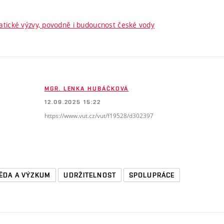
matické výzvy, povodně i budoucnost české vody
MGR. LENKA HUBÁČKOVÁ
12.09.2025 15:22
https://www.vut.cz/vut/f19528/d302397
ĚDA A VÝZKUM
UDRŽITELNOST
SPOLUPRÁCE