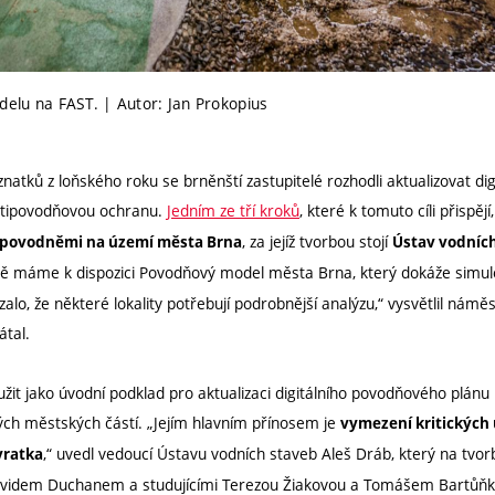
delu na FAST. | Autor: Jan Prokopius
natků z loňského roku se brněnští zastupitelé rozhodli aktualizovat di
rotipovodňovou ochranu.
Jedním ze tří kroků
, které k tomuto cíli přispěj
, za jejíž tvorbou stojí
 povodněmi na území města Brna
Ústav vodních
ě máme k dispozici Povodňový model města Brna, který dokáže simul
lo, že některé lokality potřebují podrobnější analýzu,“ vysvětlil nám
átal.
žit jako úvodní podklad pro aktualizaci digitálního povodňového plá
ch městských částí. „Jejím hlavním přínosem je
vymezení kritických
,“ uvedl vedoucí Ústavu vodních staveb Aleš Dráb, který na tv
vratka
Davidem Duchanem a studujícími Terezou Žiakovou a Tomášem Bartůň