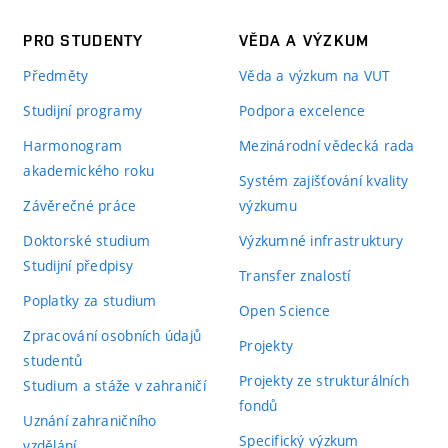
PRO STUDENTY
VĚDA A VÝZKUM
Předměty
Věda a výzkum na VUT
Studijní programy
Podpora excelence
Harmonogram
Mezinárodní vědecká rada
akademického roku
Systém zajišťování kvality
Závěrečné práce
výzkumu
Doktorské studium
Výzkumné infrastruktury
Studijní předpisy
Transfer znalostí
Poplatky za studium
Open Science
Zpracování osobních údajů
Projekty
studentů
Projekty ze strukturálních
Studium a stáže v zahraničí
fondů
Uznání zahraničního
Specifický výzkum
vzdělání