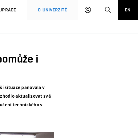
PŘIHLÁSIT
HLEDAT
UPRÁCE
O UNIVERZITĚ
EN
SE
pomůže i
ší situace panovala v
zhodlo aktualizovat svá
 učení technického v