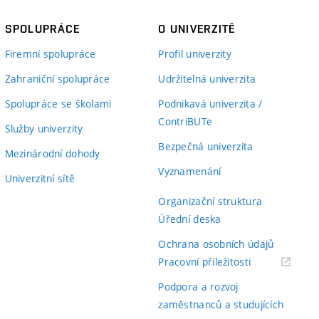
SPOLUPRÁCE
O UNIVERZITĚ
Firemní spolupráce
Profil univerzity
Zahraniční spolupráce
Udržitelná univerzita
Spolupráce se školami
Podnikavá univerzita /
ContriBUTe
Služby univerzity
Bezpečná univerzita
Mezinárodní dohody
Vyznamenání
Univerzitní sítě
Organizační struktura
Úřední deska
Ochrana osobních údajů
(externí
Pracovní příležitosti
odkaz)
Podpora a rozvoj
zaměstnanců a studujících