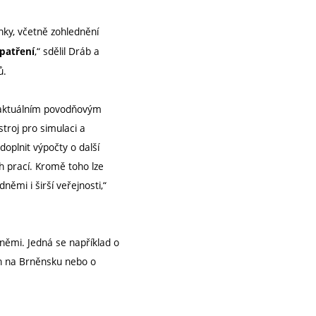
ky, včetně zohlednění
,“ sdělil Dráb a
patření
ů.
 s aktuálním povodňovým
roj pro simulaci a
oplnit výpočty o další
 prací. Kromě toho lze
ěmi i širší veřejnosti,“
dněmi. Jedná se například o
ch na Brněnsku nebo o