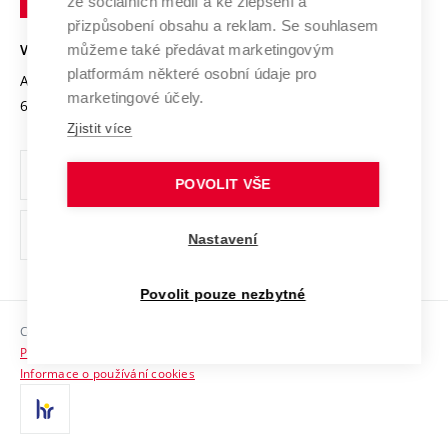
Mezinárodní dohody
ze sociálních médií a ke zlepšení a
Open Science
v
Bezpečná univerzita
přizpůsobení obsahu a reklam. Se souhlasem
Univerzitní sítě
Brně
Projekty
můžeme také předávat marketingovým
VYSOKÉ UČENÍ TECHNICKÉ V BRNĚ
Vyznamenání
platformám některé osobní údaje pro
Projekty ze strukturálních fondů
Antonínská 548/1
www.vut.cz
marketingové účely.
Organizační struktura
602 00 Brno
vut@vutbr.cz
Specifický výzkum
Zjistit více
Úřední deska
Ochrana osobních údajů
POVOLIT VŠE
(externí
Pracovní příležitosti
Nastavení
odkaz)
Podpora a rozvoj zaměstnanců a studujících
Povolit pouze nezbytné
Rovné příležitosti
Copyright © 2026 VUT
Sociální bezpečí
Prohlášení o přístupnosti
HR Award
Informace o používání cookies
Kontakty