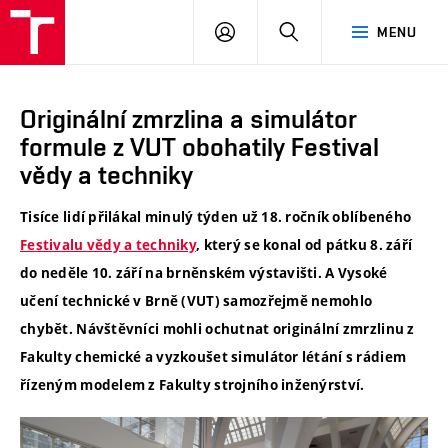
VUT
PŘIHLÁSIT
HLEDAT
MENU
SE
Originální zmrzlina a simulátor
formule z VUT obohatily Festival
vědy a techniky
Tisíce lidí přilákal minulý týden už 18. ročník oblíbeného
Festivalu vědy a techniky
, který se konal od pátku 8. září
do neděle 10. září na brněnském výstavišti. A Vysoké
učení technické v Brně (VUT) samozřejmě nemohlo
chybět. Návštěvníci mohli ochutnat originální zmrzlinu z
Fakulty chemické a vyzkoušet simulátor létání s rádiem
řízeným modelem z Fakulty strojního inženýrství.