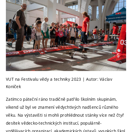
VUT na Festivalu vědy a techniky 2023 | Autor: Václav
Koníček
Zatímco páteční ráno tradičně patřilo školním skupinám,
víkend už byl ve znamení vědychtivých nadšenců různého
věku. Na výstavišti si mohli prohlédnout stánky více než čtyř
desítek vědecko-technických institucí, populárně-
vzdělávacích organizací, akademických ústavů, vysokých škol