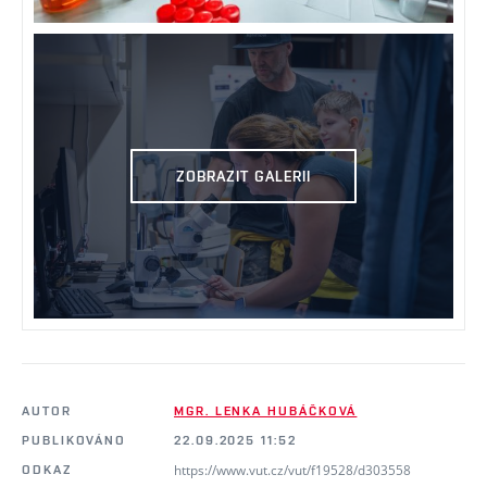
ZOBRAZIT GALERII
AUTOR
MGR. LENKA HUBÁČKOVÁ
PUBLIKOVÁNO
22.09.2025 11:52
https://www.vut.cz/vut/f19528/d303558
ODKAZ