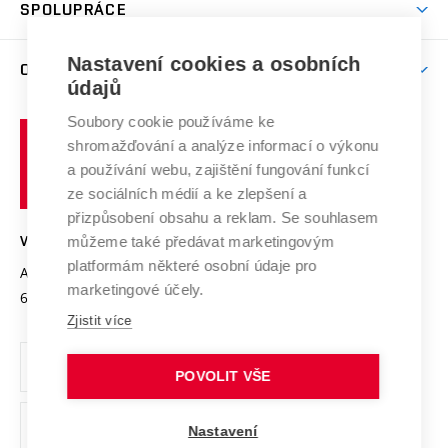
Harmonogram akademického roku
Zpracování osobních údajů studentů
Sociální bezpečí
SPOLUPRÁCE
Celoživotní vzdělávání
Brno
Podpora excelence
Závěrečné práce
Studium bez bariér
Zpracování osobních údajů uchazečů o studium
Firemní spolupráce
Mezinárodní vědecká rada
Nastavení cookies a osobních
O UNIVERZITĚ
Doktorské studium
Podpora podnikání
E-přihláška
údajů
Zahraniční spolupráce
Systém zajišťování kvality výzkumu
Profil univerzity
Spolupráce se školami
Soubory cookie používáme ke
Vysoké
Výzkumné infrastruktury
shromažďování a analýze informací o výkonu
Udržitelná univerzita
učení
Služby univerzity
Transfer znalostí
a používání webu, zajištění fungování funkcí
technické
Podnikavá univerzita / ContriBUTe
Mezinárodní dohody
ze sociálních médií a ke zlepšení a
Open Science
v
Bezpečná univerzita
přizpůsobení obsahu a reklam. Se souhlasem
Univerzitní sítě
Brně
Projekty
můžeme také předávat marketingovým
VYSOKÉ UČENÍ TECHNICKÉ V BRNĚ
Vyznamenání
platformám některé osobní údaje pro
Projekty ze strukturálních fondů
Antonínská 548/1
www.vut.cz
marketingové účely.
Organizační struktura
602 00 Brno
vut@vutbr.cz
Specifický výzkum
Zjistit více
Úřední deska
Ochrana osobních údajů
POVOLIT VŠE
(externí
Pracovní příležitosti
Nastavení
odkaz)