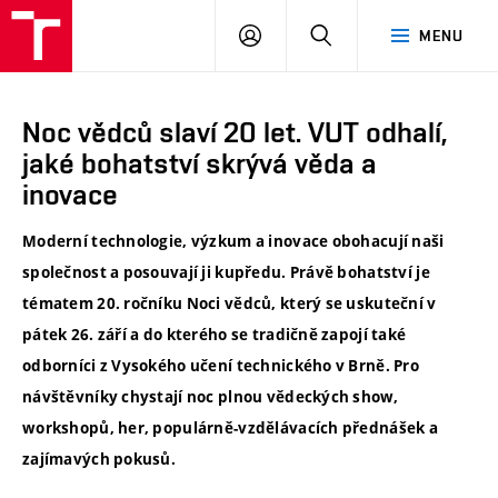
VUT
PŘIHLÁSIT
HLEDAT
MENU
SE
Noc vědců slaví 20 let. VUT odhalí,
jaké bohatství skrývá věda a
inovace
Moderní technologie, výzkum a inovace obohacují naši
společnost a posouvají ji kupředu. Právě bohatství je
tématem 20. ročníku Noci vědců, který se uskuteční v
pátek 26. září a do kterého se tradičně zapojí také
odborníci z Vysokého učení technického v Brně. Pro
návštěvníky chystají noc plnou vědeckých show,
workshopů, her, populárně-vzdělávacích přednášek a
zajímavých pokusů.