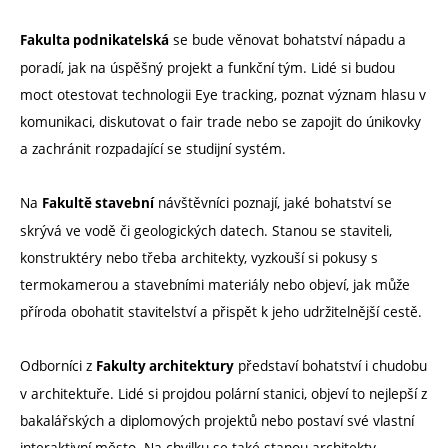
se bude věnovat bohatství nápadu a
Fakulta podnikatelská
poradí, jak na úspěšný projekt a funkční tým. Lidé si budou
moct otestovat technologii Eye tracking, poznat význam hlasu v
komunikaci, diskutovat o fair trade nebo se zapojit do únikovky
a zachránit rozpadající se studijní systém.
Na
návštěvníci poznají, jaké bohatství se
Fakultě stavební
skrývá ve vodě či geologických datech. Stanou se staviteli,
konstruktéry nebo třeba architekty, vyzkouší si pokusy s
termokamerou a stavebními materiály nebo objeví, jak může
příroda obohatit stavitelství a přispět k jeho udržitelnější cestě.
Odborníci z
představí bohatství i chudobu
Fakulty architektury
v architektuře. Lidé si projdou polární stanici, objeví to nejlepší z
bakalářských a diplomových projektů nebo postaví své vlastní
interaktivní město. Na chvilku se také stanou architekty-