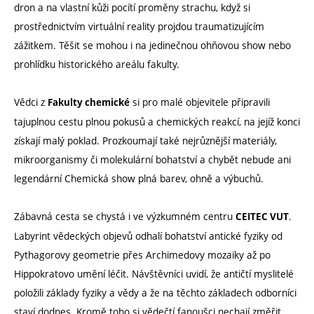
dron a na vlastní kůži pocítí proměny strachu, když si
prostřednictvím virtuální reality projdou traumatizujícím
zážitkem. Těšit se mohou i na jedinečnou ohňovou show nebo
prohlídku historického areálu fakulty.
Vědci z
si pro malé objevitele připravili
Fakulty chemické
tajuplnou cestu plnou pokusů a chemických reakcí, na jejíž konci
získají malý poklad. Prozkoumají také nejrůznější materiály,
mikroorganismy či molekulární bohatství a chybět nebude ani
legendární Chemická show plná barev, ohně a výbuchů.
Zábavná cesta se chystá i ve výzkumném centru
.
CEITEC VUT
Labyrint vědeckých objevů odhalí bohatství antické fyziky od
Pythagorovy geometrie přes Archimedovy mozaiky až po
Hippokratovo umění léčit. Návštěvníci uvidí, že antičtí myslitelé
položili základy fyziky a vědy a že na těchto základech odborníci
staví dodnes. Kromě toho si vědečtí fanoušci nechají změřit