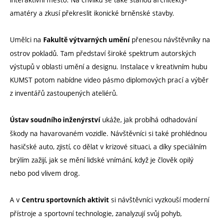
amatéry a zkusí překreslit ikonické brněnské stavby.
Umělci na
přenesou návštěvníky na
Fakultě výtvarných umění
ostrov pokladů. Tam představí široké spektrum autorských
výstupů v oblasti umění a designu. Instalace v kreativním hubu
KUMST potom nabídne video pásmo diplomových prací a výběr
z inventářů zastoupených ateliérů.
ukáže, jak probíhá odhadování
Ústav soudního inženýrství
škody na havarovaném vozidle. Návštěvníci si také prohlédnou
hasičské auto, zjistí, co dělat v krizové situaci, a díky speciálním
brýlím zažijí, jak se mění lidské vnímání, když je člověk opilý
nebo pod vlivem drog.
A v
si návštěvníci vyzkouší moderní
Centru sportovních aktivit
přístroje a sportovní technologie, zanalyzují svůj pohyb,