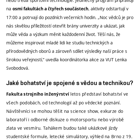
nebo třeba sportovní technologie. Jedinečný program připravují
na
, aktivity odstartují v
osmi fakultách a čtyřech součástech
17:00 a potrvají do pozdních večerních hodin. „Noc vědců je pro
nás skvělou příležitostí otevřít brány univerzity a ukázat, jak
může věda a výzkum měnit každodenní život. Těší nás, že
můžeme inspirovat mladé lidi ke studiu technických a
přírodovědných oborů a zároveň sdílet výsledky naší práce s
širokou veřejností,“ uvedla koordinátorka akce za VUT Lenka
Svobodová.
Jaké bohatství je spojené s vědou a technikou?
letos představí bohatství ve
Fakulta strojního inženýrství
všech podobách, od technologií až po vědecké poznání.
Návštěvníci se mohou těšit na science show, exkurze do
laboratoří i odborné diskuze o motorsportu nebo výrobě
zlata ve vesmíru. Tahákem budou také ukázkové jízdy
studentské formule, letecké simulátory, výhled na Brno z 19.