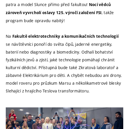
patra a model Slunce přímo před fakultou!
Nocí vědců
, takže
zároveň vyvrcholí oslavy 125. výročí založení FSI
program bude opravdu nabitý!
Na
Fakultě elektrotechniky a komunikačních technologií
se návštěvníci ponoří do světa čipů, jaderné energetiky,
baterií nebo diagnostiky a biomedicíny. Odhalí bohatství
fyzikálních jevů a zjistí, jaké technologie pomáhají chránit
kulturní dědictví.
Přístupná bude také Zkratová laboratoř a
zábavné Elektrikárium pro děti
. A chybět nebudou ani drony,
model roveru pro průzkum Marsu a několikametrové blesky
šlehající z hrajícího Teslova transformátoru.