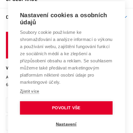
Brno
Podpora excelence
Závěrečné práce
Studium bez bariér
Zpracování osobních údajů uchazečů o studium
Firemní spolupráce
Mezinárodní vědecká rada
Nastavení cookies a osobních
O UNIVERZITĚ
Doktorské studium
Podpora podnikání
E-přihláška
údajů
Zahraniční spolupráce
Systém zajišťování kvality výzkumu
Profil univerzity
Spolupráce se školami
Soubory cookie používáme ke
Vysoké
Výzkumné infrastruktury
shromažďování a analýze informací o výkonu
Udržitelná univerzita
učení
Služby univerzity
Transfer znalostí
a používání webu, zajištění fungování funkcí
technické
Podnikavá univerzita / ContriBUTe
Mezinárodní dohody
ze sociálních médií a ke zlepšení a
Open Science
v
Bezpečná univerzita
přizpůsobení obsahu a reklam. Se souhlasem
Univerzitní sítě
Brně
Projekty
můžeme také předávat marketingovým
VYSOKÉ UČENÍ TECHNICKÉ V BRNĚ
Vyznamenání
platformám některé osobní údaje pro
Projekty ze strukturálních fondů
Antonínská 548/1
www.vut.cz
marketingové účely.
Organizační struktura
602 00 Brno
vut@vutbr.cz
Specifický výzkum
Zjistit více
Úřední deska
Ochrana osobních údajů
POVOLIT VŠE
(externí
Pracovní příležitosti
Nastavení
odkaz)
Podpora a rozvoj zaměstnanců a studujících