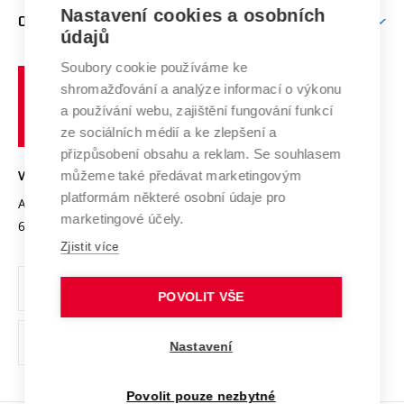
Zpracování osobních údajů uchazečů o studium
Firemní spolupráce
Mezinárodní vědecká rada
Nastavení cookies a osobních
O UNIVERZITĚ
Doktorské studium
Podpora podnikání
E-přihláška
údajů
Zahraniční spolupráce
Systém zajišťování kvality výzkumu
Profil univerzity
Spolupráce se školami
Soubory cookie používáme ke
Vysoké
Výzkumné infrastruktury
shromažďování a analýze informací o výkonu
Udržitelná univerzita
učení
Služby univerzity
Transfer znalostí
a používání webu, zajištění fungování funkcí
technické
Podnikavá univerzita / ContriBUTe
Mezinárodní dohody
ze sociálních médií a ke zlepšení a
Open Science
v
Bezpečná univerzita
přizpůsobení obsahu a reklam. Se souhlasem
Univerzitní sítě
Brně
Projekty
můžeme také předávat marketingovým
VYSOKÉ UČENÍ TECHNICKÉ V BRNĚ
Vyznamenání
platformám některé osobní údaje pro
Projekty ze strukturálních fondů
Antonínská 548/1
www.vut.cz
marketingové účely.
Organizační struktura
602 00 Brno
vut@vutbr.cz
Specifický výzkum
Zjistit více
Úřední deska
Ochrana osobních údajů
POVOLIT VŠE
(externí
Pracovní příležitosti
Nastavení
odkaz)
Podpora a rozvoj zaměstnanců a studujících
Povolit pouze nezbytné
Rovné příležitosti