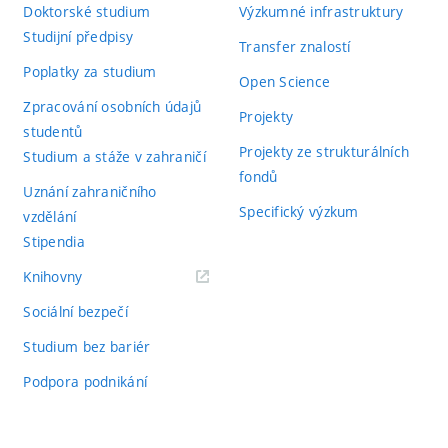
Doktorské studium
Výzkumné infrastruktury
Studijní předpisy
Transfer znalostí
Poplatky za studium
Open Science
Zpracování osobních údajů
Projekty
studentů
Projekty ze strukturálních
Studium a stáže v zahraničí
fondů
Uznání zahraničního
Specifický výzkum
vzdělání
Stipendia
(externí
Knihovny
odkaz)
Sociální bezpečí
Studium bez bariér
Podpora podnikání