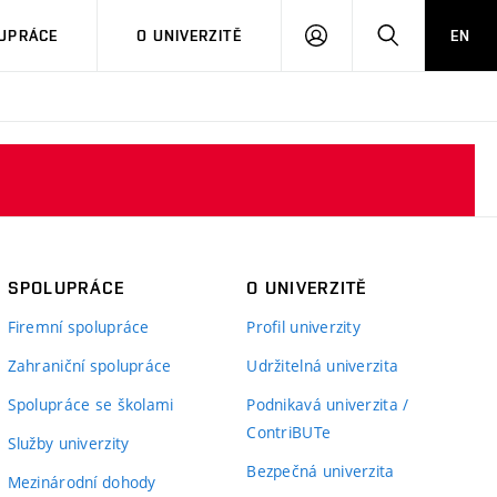
PŘIHLÁSIT
HLEDAT
UPRÁCE
O UNIVERZITĚ
EN
SE
SPOLUPRÁCE
O UNIVERZITĚ
Firemní spolupráce
Profil univerzity
Zahraniční spolupráce
Udržitelná univerzita
Spolupráce se školami
Podnikavá univerzita /
ContriBUTe
Služby univerzity
Bezpečná univerzita
Mezinárodní dohody