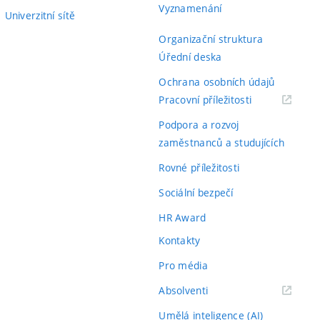
Vyznamenání
Univerzitní sítě
Organizační struktura
Úřední deska
Ochrana osobních údajů
(externí
Pracovní příležitosti
odkaz)
Podpora a rozvoj
zaměstnanců a studujících
Rovné příležitosti
Sociální bezpečí
HR Award
Kontakty
Pro média
(externí
Absolventi
odkaz)
Umělá inteligence (AI)