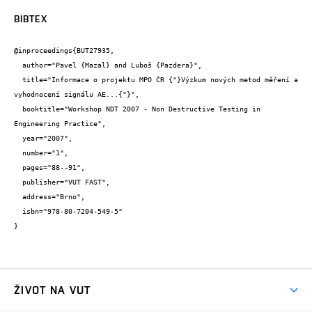
BIBTEX
@inproceedings{BUT27935,

  author="Pavel {Mazal} and Luboš {Pazdera}",

  title="Informace o projektu MPO ČR {"}Výzkum nových metod měření a 
vyhodnocení signálu AE...{"}",

  booktitle="Workshop NDT 2007 - Non Destructive Testing in 
Engineering Practice",

  year="2007",

  number="1",

  pages="88--91",

  publisher="VUT FAST",

  address="Brno",

  isbn="978-80-7204-549-5"

}
ŽIVOT NA VUT