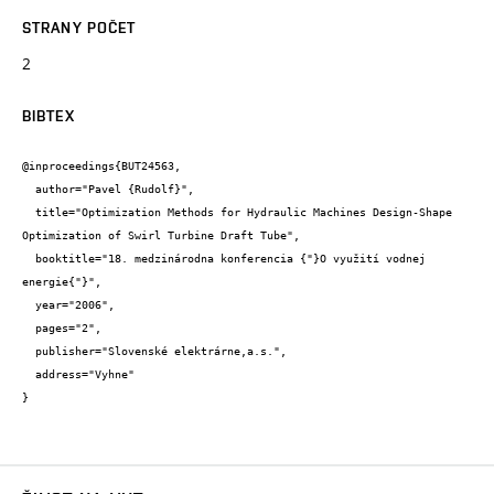
STRANY POČET
2
BIBTEX
@inproceedings{BUT24563,

  author="Pavel {Rudolf}",

  title="Optimization Methods for Hydraulic Machines Design-Shape 
Optimization of Swirl Turbine Draft Tube",

  booktitle="18. medzinárodna konferencia {"}O využití vodnej 
energie{"}",

  year="2006",

  pages="2",

  publisher="Slovenské elektrárne,a.s.",

  address="Vyhne"

}