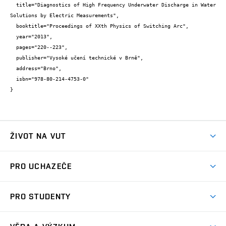
  title="Diagnostics of High Frequency Underwater Discharge in Water 
Solutions by Electric Measurements",

  booktitle="Proceedings of XXth Physics of Switching Arc",

  year="2013",

  pages="220--223",

  publisher="Vysoké učení technické v Brně",

  address="Brno",

  isbn="978-80-214-4753-0"

}
ŽIVOT NA VUT
Atmosféra VUT
PRO UCHAZEČE
Prostory školy
Proč na VUT
Koleje
PRO STUDENTY
Studijní programy
Stravování
Předměty
Studijní předpisy
Studium a stáže v zahraničí
Stipendia
Dny otevřených dveří