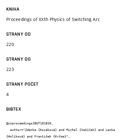
KNIHA
Proceedings of XXth Physics of Switching Arc
STRANY OD
220
STRANY DO
223
STRANY POČET
4
BIBTEX
@inproceedings{BUT101820,

  author="Zdenka {Kozáková} and Michal {Vašíček} and Lenka 
{Holíková} and František {Krčma}",
