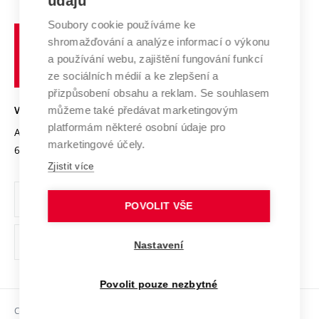
údajů
Zahraniční spolupráce
Systém zajišťování kvality výzkumu
Profil univerzity
Soubory cookie používáme ke
Spolupráce se školami
Vysoké
Výzkumné infrastruktury
shromažďování a analýze informací o výkonu
Udržitelná univerzita
učení
Služby univerzity
Transfer znalostí
a používání webu, zajištění fungování funkcí
technické
Podnikavá univerzita / ContriBUTe
Mezinárodní dohody
ze sociálních médií a ke zlepšení a
Open Science
v
Bezpečná univerzita
přizpůsobení obsahu a reklam. Se souhlasem
Univerzitní sítě
Brně
Projekty
můžeme také předávat marketingovým
VYSOKÉ UČENÍ TECHNICKÉ V BRNĚ
Vyznamenání
platformám některé osobní údaje pro
Projekty ze strukturálních fondů
Antonínská 548/1
www.vut.cz
marketingové účely.
Organizační struktura
602 00 Brno
vut@vutbr.cz
Specifický výzkum
Zjistit více
Úřední deska
Ochrana osobních údajů
POVOLIT VŠE
(externí
Pracovní příležitosti
Nastavení
odkaz)
Podpora a rozvoj zaměstnanců a studujících
Povolit pouze nezbytné
Rovné příležitosti
Copyright © 2026 VUT
Sociální bezpečí