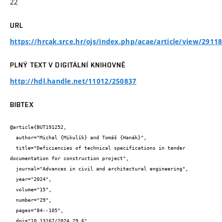
22
URL
https://hrcak.srce.hr/ojs/index.php/acae/article/view/2911
PLNÝ TEXT V DIGITÁLNÍ KNIHOVNĚ
http://hdl.handle.net/11012/250837
BIBTEX
@article{BUT191252,

  author="Michal {Mikulík} and Tomáš {Hanák}",

  title="Deficiencies of technical specifications in tender 
documentation for construction project",

  journal="Advances in civil and architectural engineering",

  year="2024",

  volume="15",

  number="29",

  pages="84--105",

  doi="10.13167/2024.29.6",
