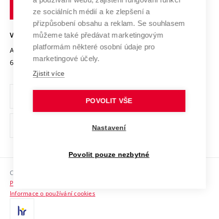
technické
Podnikavá univerzita / ContriBUTe
Mezinárodní dohody
ze sociálních médií a ke zlepšení a
Open Science
v
Bezpečná univerzita
přizpůsobení obsahu a reklam. Se souhlasem
Univerzitní sítě
Brně
Projekty
můžeme také předávat marketingovým
VYSOKÉ UČENÍ TECHNICKÉ V BRNĚ
Vyznamenání
platformám některé osobní údaje pro
Projekty ze strukturálních fondů
Antonínská 548/1
www.vut.cz
marketingové účely.
Organizační struktura
602 00 Brno
vut@vutbr.cz
Specifický výzkum
Zjistit více
Úřední deska
Ochrana osobních údajů
POVOLIT VŠE
(externí
Pracovní příležitosti
Nastavení
odkaz)
Podpora a rozvoj zaměstnanců a studujících
Povolit pouze nezbytné
Rovné příležitosti
Copyright © 2026 VUT
Sociální bezpečí
Prohlášení o přístupnosti
HR Award
Informace o používání cookies
Kontakty