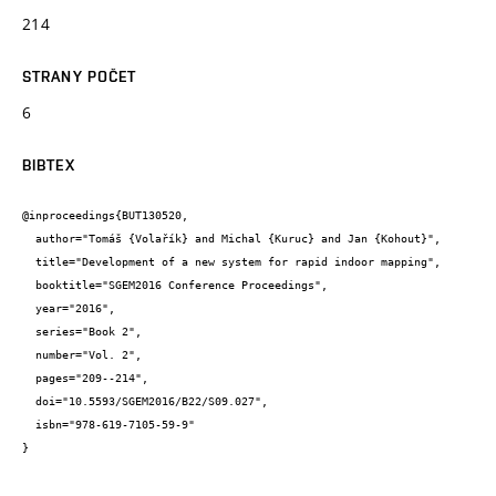
214
STRANY POČET
6
BIBTEX
@inproceedings{BUT130520,

  author="Tomáš {Volařík} and Michal {Kuruc} and Jan {Kohout}",

  title="Development of a new system for rapid indoor mapping",

  booktitle="SGEM2016 Conference Proceedings",

  year="2016",

  series="Book 2",

  number="Vol. 2",

  pages="209--214",

  doi="10.5593/SGEM2016/B22/S09.027",

  isbn="978-619-7105-59-9"

}