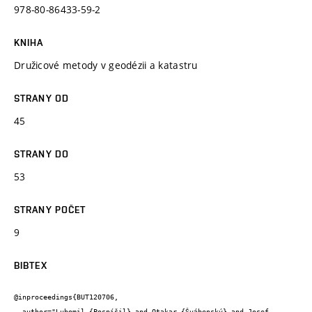
978-80-86433-59-2
KNIHA
Družicové metody v geodézii a katastru
STRANY OD
45
STRANY DO
53
STRANY POČET
9
BIBTEX
@inproceedings{BUT120706,

  author="Lubomil {Pospíšil} and Otakar {Švábenský} and Josef 