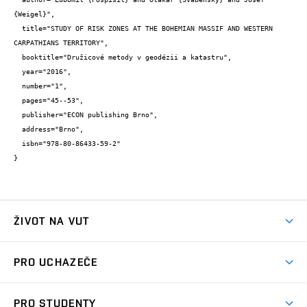
{Weigel}",

  title="STUDY OF RISK ZONES AT THE BOHEMIAN MASSIF AND WESTERN 
CARPATHIANS TERRITORY",

  booktitle="Družicové metody v geodézii a katastru",

  year="2016",

  number="1",

  pages="45--53",

  publisher="ECON publishing Brno",

  address="Brno",

  isbn="978-80-86433-59-2"

}
ŽIVOT NA VUT
Atmosféra VUT
PRO UCHAZEČE
Prostory školy
Proč na VUT
Koleje
PRO STUDENTY