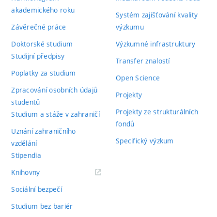
akademického roku
Systém zajišťování kvality
Závěrečné práce
výzkumu
Doktorské studium
Výzkumné infrastruktury
Studijní předpisy
Transfer znalostí
Poplatky za studium
Open Science
Zpracování osobních údajů
Projekty
studentů
Projekty ze strukturálních
Studium a stáže v zahraničí
fondů
Uznání zahraničního
Specifický výzkum
vzdělání
Stipendia
(externí
Knihovny
odkaz)
Sociální bezpečí
Studium bez bariér