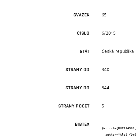
65
SVAZEK
6/2015
ČÍSLO
Česká republika
STÁT
340
STRANY OD
344
STRANY DO
5
STRANY POČET
BIBTEX
@article{BUT114981,
  author="Aleš {Dráb} and Jaromír {Říha} and Miroslav {Špano}",
