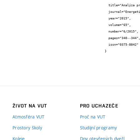
  title="Analýza provozní spolehlivosti malých vodních elektráren",

  journal="Energetika",

  year="2015",

  volume="65",

  number="6/2015",

  pages="340--344",

  issn="0375-8842"

}
ŽIVOT NA VUT
PRO UCHAZEČE
Atmosféra VUT
Proč na VUT
Prostory školy
Studijní programy
Koleje
Dny otevřených dveří