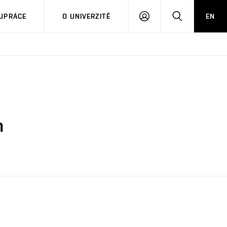
PŘIHLÁSIT
HLEDAT
UPRÁCE
O UNIVERZITĚ
EN
SE
n