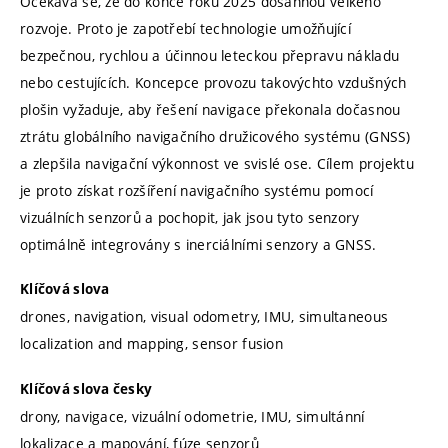
Očekává se, že do konce roku 2025 dosáhnou velkého
rozvoje. Proto je zapotřebí technologie umožňující
bezpečnou, rychlou a účinnou leteckou přepravu nákladu
nebo cestujících. Koncepce provozu takovýchto vzdušných
plošin vyžaduje, aby řešení navigace překonala dočasnou
ztrátu globálního navigačního družicového systému (GNSS)
a zlepšila navigační výkonnost ve svislé ose. Cílem projektu
je proto získat rozšíření navigačního systému pomocí
vizuálních senzorů a pochopit, jak jsou tyto senzory
optimálně integrovány s inerciálními senzory a GNSS.
Klíčová slova
drones, navigation, visual odometry, IMU, simultaneous
localization and mapping, sensor fusion
Klíčová slova česky
drony, navigace, vizuální odometrie, IMU, simultánní
lokalizace a mapování, fúze senzorů