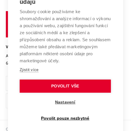
E-přihláška
údajů
Zahraniční spolupráce
Systém zajišťování kvality výzkumu
Profil univerzity
Spolupráce se školami
Soubory cookie používáme ke
Vysoké
Výzkumné infrastruktury
shromažďování a analýze informací o výkonu
Udržitelná univerzita
učení
Služby univerzity
Transfer znalostí
a používání webu, zajištění fungování funkcí
technické
Podnikavá univerzita / ContriBUTe
Mezinárodní dohody
ze sociálních médií a ke zlepšení a
Open Science
v
Bezpečná univerzita
přizpůsobení obsahu a reklam. Se souhlasem
Univerzitní sítě
Brně
Projekty
můžeme také předávat marketingovým
VYSOKÉ UČENÍ TECHNICKÉ V BRNĚ
Vyznamenání
platformám některé osobní údaje pro
Projekty ze strukturálních fondů
Antonínská 548/1
www.vut.cz
marketingové účely.
Organizační struktura
602 00 Brno
vut@vutbr.cz
Specifický výzkum
Zjistit více
Úřední deska
Ochrana osobních údajů
POVOLIT VŠE
(externí
Pracovní příležitosti
Nastavení
odkaz)
Podpora a rozvoj zaměstnanců a studujících
Povolit pouze nezbytné
Rovné příležitosti
Copyright © 2026 VUT
Sociální bezpečí