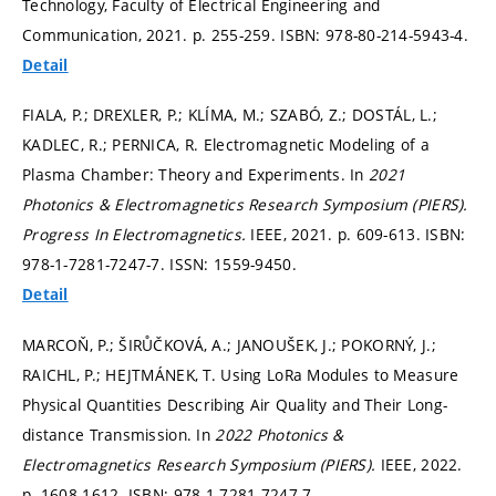
Technology, Faculty of Electrical Engineering and
Communication, 2021.
p. 255-259.
ISBN: 978-80-214-5943-4.
Detail
FIALA, P.; DREXLER, P.; KLÍMA, M.; SZABÓ, Z.; DOSTÁL, L.;
KADLEC, R.; PERNICA, R. Electromagnetic Modeling of a
Plasma Chamber: Theory and Experiments. In
2021
Photonics & Electromagnetics Research Symposium (PIERS).
Progress In Electromagnetics.
IEEE, 2021.
p. 609-613.
ISBN:
978-1-7281-7247-7. ISSN: 1559-9450.
Detail
MARCOŇ, P.; ŠIRŮČKOVÁ, A.; JANOUŠEK, J.; POKORNÝ, J.;
RAICHL, P.; HEJTMÁNEK, T. Using LoRa Modules to Measure
Physical Quantities Describing Air Quality and Their Long-
distance Transmission. In
2022 Photonics &
Electromagnetics Research Symposium (PIERS).
IEEE, 2022.
p. 1608-1612.
ISBN: 978-1-7281-7247-7.