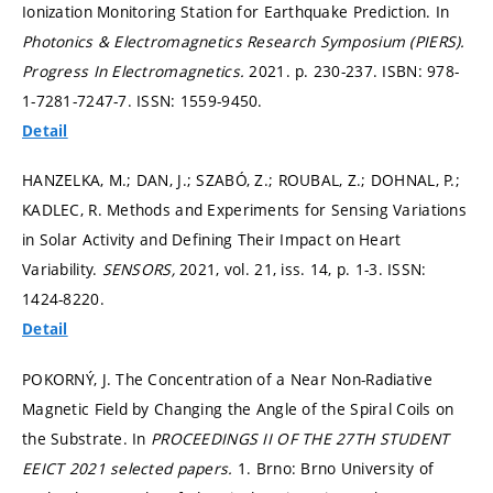
Ionization Monitoring Station for Earthquake Prediction. In
Photonics & Electromagnetics Research Symposium (PIERS).
Progress In Electromagnetics.
2021.
p. 230-237.
ISBN: 978-
1-7281-7247-7. ISSN: 1559-9450.
Detail
HANZELKA, M.; DAN, J.; SZABÓ, Z.; ROUBAL, Z.; DOHNAL, P.;
KADLEC, R. Methods and Experiments for Sensing Variations
in Solar Activity and Defining Their Impact on Heart
Variability.
SENSORS,
2021, vol. 21, iss. 14,
p. 1-3.
ISSN:
1424-8220.
Detail
POKORNÝ, J. The Concentration of a Near Non-Radiative
Magnetic Field by Changing the Angle of the Spiral Coils on
the Substrate. In
PROCEEDINGS II OF THE 27TH STUDENT
EEICT 2021 selected papers.
1. Brno: Brno University of