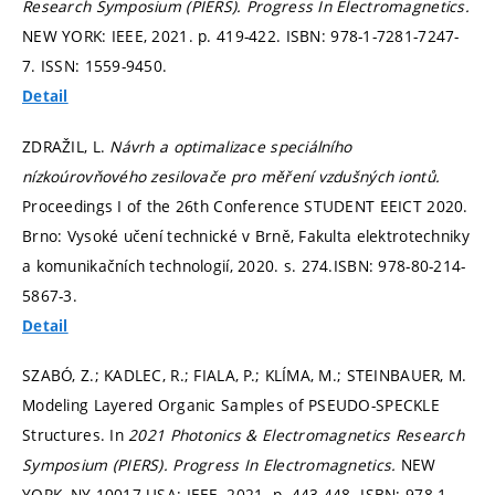
Research Symposium (PIERS).
Progress In Electromagnetics.
NEW YORK: IEEE, 2021.
p. 419-422.
ISBN: 978-1-7281-7247-
7. ISSN: 1559-9450.
Detail
ZDRAŽIL, L.
Návrh a optimalizace speciálního
nízkoúrovňového zesilovače pro měření vzdušných iontů.
Proceedings I of the 26th Conference STUDENT EEICT 2020.
Brno: Vysoké učení technické v Brně, Fakulta elektrotechniky
a komunikačních technologií, 2020.
s. 274.
ISBN: 978-80-214-
5867-3.
Detail
SZABÓ, Z.; KADLEC, R.; FIALA, P.; KLÍMA, M.; STEINBAUER, M.
Modeling Layered Organic Samples of PSEUDO-SPECKLE
Structures. In
2021 Photonics & Electromagnetics Research
Symposium (PIERS).
Progress In Electromagnetics.
NEW
YORK, NY 10017 USA: IEEE, 2021.
p. 443-448.
ISBN: 978-1-