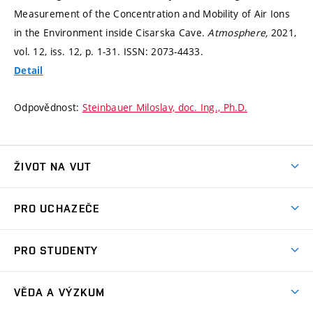
Measurement of the Concentration and Mobility of Air Ions
in the Environment inside Cisarska Cave.
Atmosphere,
2021,
vol. 12, iss. 12,
p. 1-31.
ISSN: 2073-4433.
Detail
Odpovědnost:
Steinbauer Miloslav, doc. Ing., Ph.D.
ŽIVOT NA VUT
Atmosféra VUT
PRO UCHAZEČE
Prostory školy
Proč na VUT
Koleje
PRO STUDENTY
Studijní programy
Stravování
Předměty
Studijní předpisy
Studium a stáže v zahraničí
Stipendia
Dny otevřených dveří
VĚDA A VÝZKUM
Sport na VUT
(externí
Studijní programy
Poplatky za studium
Uznání zahraničního vzdělání
Knihovny
Aktivity pro juniory