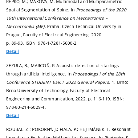
REPKO, M.; MAXOVÁ, M. Multimodal and Multiparametric
Spatial Segmentation of Spine. In
Proceedings of the 2020
19th International Conference on Mechatronics –
Mechatronika (ME).
Praha: Czech Technical University in
Prague, Faculty of Electrical Engineering, 2020.
p. 89-93.
ISBN: 978-1-7281-5600-2.
Detail
ZEZULA, B.; MARCOŇ, P. Acoustic detection of starlings
through artificial intelligence. In
Proceedings I of the 28th
Conference STUDENT EEICT 2022 General Papers.
1. Brno:
Brno University of Technology, Faculty of Electrical
Engineering and Communication, 2022.
p. 116-119.
ISBN:
978-80-214-6029-4.
Detail
ROUBAL, Z.; POKORNÝ, J.; FIALA, P.; HEJTMÁNEK, T. Resonant
Impedance Evaluation Methods for Sensors. In
Photonics &