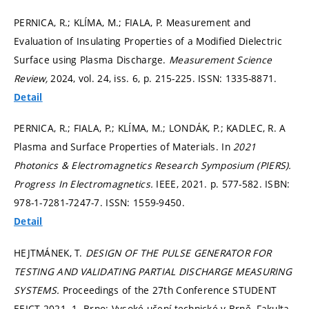
PERNICA, R.; KLÍMA, M.; FIALA, P. Measurement and
Evaluation of Insulating Properties of a Modified Dielectric
Surface using Plasma Discharge.
Measurement Science
Review,
2024, vol. 24, iss. 6,
p. 215-225.
ISSN: 1335-8871.
Detail
PERNICA, R.; FIALA, P.; KLÍMA, M.; LONDÁK, P.; KADLEC, R. A
Plasma and Surface Properties of Materials. In
2021
Photonics & Electromagnetics Research Symposium (PIERS).
Progress In Electromagnetics.
IEEE, 2021.
p. 577-582.
ISBN:
978-1-7281-7247-7. ISSN: 1559-9450.
Detail
HEJTMÁNEK, T.
DESIGN OF THE PULSE GENERATOR FOR
TESTING AND VALIDATING PARTIAL DISCHARGE MEASURING
SYSTEMS.
Proceedings of the 27th Conference STUDENT
EEICT 2021. 1. Brno: Vysoké učení technické v Brně, Fakulta