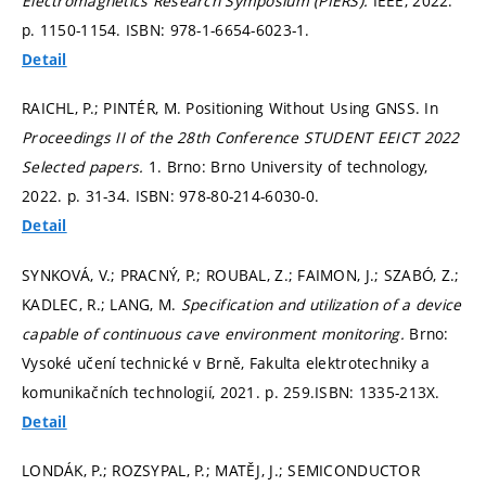
Electromagnetics Research Symposium (PIERS).
IEEE, 2022.
p. 1150-1154.
ISBN: 978-1-6654-6023-1.
Detail
RAICHL, P.; PINTÉR, M. Positioning Without Using GNSS. In
Proceedings II of the 28th Conference STUDENT EEICT 2022
Selected papers.
1. Brno: Brno University of technology,
2022.
p. 31-34.
ISBN: 978-80-214-6030-0.
Detail
SYNKOVÁ, V.; PRACNÝ, P.; ROUBAL, Z.; FAIMON, J.; SZABÓ, Z.;
KADLEC, R.; LANG, M.
Specification and utilization of a device
capable of continuous cave environment monitoring.
Brno:
Vysoké učení technické v Brně, Fakulta elektrotechniky a
komunikačních technologií, 2021.
p. 259.
ISBN: 1335-213X.
Detail
LONDÁK, P.; ROZSYPAL, P.; MATĚJ, J.; SEMICONDUCTOR