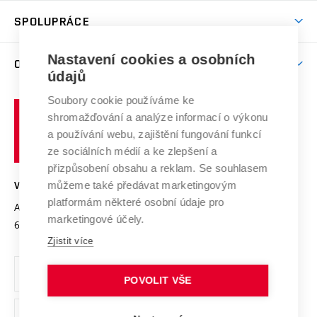
Studentský život
odkaz)
Věda a výzkum na VUT
Harmonogram akademického roku
Zpracování osobních údajů studentů
Sociální bezpečí
SPOLUPRÁCE
Celoživotní vzdělávání
Brno
Podpora excelence
Závěrečné práce
Studium bez bariér
Zpracování osobních údajů uchazečů o studium
Firemní spolupráce
Mezinárodní vědecká rada
Nastavení cookies a osobních
O UNIVERZITĚ
Doktorské studium
Podpora podnikání
E-přihláška
údajů
Zahraniční spolupráce
Systém zajišťování kvality výzkumu
Profil univerzity
Spolupráce se školami
Soubory cookie používáme ke
Vysoké
Výzkumné infrastruktury
shromažďování a analýze informací o výkonu
Udržitelná univerzita
učení
Služby univerzity
Transfer znalostí
a používání webu, zajištění fungování funkcí
technické
Podnikavá univerzita / ContriBUTe
Mezinárodní dohody
ze sociálních médií a ke zlepšení a
Open Science
v
Bezpečná univerzita
přizpůsobení obsahu a reklam. Se souhlasem
Univerzitní sítě
Brně
Projekty
můžeme také předávat marketingovým
VYSOKÉ UČENÍ TECHNICKÉ V BRNĚ
Vyznamenání
platformám některé osobní údaje pro
Projekty ze strukturálních fondů
Antonínská 548/1
www.vut.cz
marketingové účely.
Organizační struktura
602 00 Brno
vut@vutbr.cz
Specifický výzkum
Zjistit více
Úřední deska
Ochrana osobních údajů
POVOLIT VŠE
(externí
Pracovní příležitosti