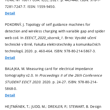
7281-7247-7. ISSN: 1559-9450.
Detail
POKORNÝ, J. Topology of self guidance machines for
detection and wireless charging with variable gap and spider
web coil. In
EEEICT_2020_sbornik_1.
Brno: Vysoké učení
technické v Brně, Fakulta elektrotechniky a komunikačních
technologií, 2020.
p. 460-464.
ISBN: 978-80-214-5867-3.
Detail
BALAJKA, M. Measuring card for electrical impedance
tomography v2.0. In
Proceedings II of the 26th Conference
STUDENT EEICT 2020.
2020.
p. 24-27.
ISBN: 978-80-214-
5868-0.
Detail
HEJTMÁNEK, T.; JUDD, M.; DREXLER, P.; STEWART, B. Design