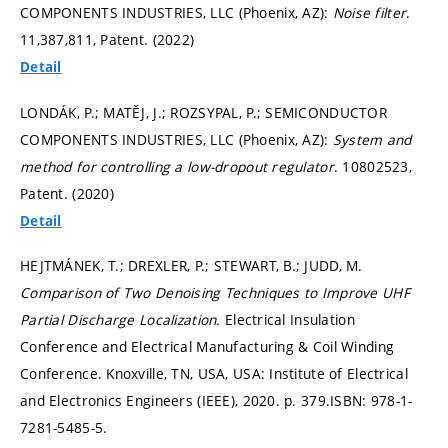
COMPONENTS INDUSTRIES, LLC (Phoenix, AZ):
Noise filter
.
11,387,811, Patent. (2022)
Detail
LONDÁK, P.; MATĚJ, J.; ROZSYPAL, P.; SEMICONDUCTOR
COMPONENTS INDUSTRIES, LLC (Phoenix, AZ):
System and
method for controlling a low-dropout regulator
. 10802523,
Patent. (2020)
Detail
HEJTMÁNEK, T.; DREXLER, P.; STEWART, B.; JUDD, M.
Comparison of Two Denoising Techniques to Improve UHF
Partial Discharge Localization.
Electrical Insulation
Conference and Electrical Manufacturing & Coil Winding
Conference. Knoxville, TN, USA, USA: Institute of Electrical
and Electronics Engineers (IEEE), 2020.
p. 379.
ISBN: 978-1-
7281-5485-5.