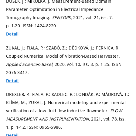
DUŠEK, J.; MIKULKA, J. Measurement-Based Domain
Parameter Optimization in Electrical Impedance
Tomography Imaging.
SENSORS,
2021, vol. 21, iss. 7,
p. 1-20.
ISSN: 1424-8220.
Detail
ZUKAL, J.; FIALA, P.; SZABÓ, Z.; DĚDKOVÁ, J.; PERNICA, R.
Coupled Numerical Model of Vibration-Based Harvester.
Applied Sciences-Basel,
2020, vol. 10, iss. 8,
p. 1-25.
ISSN:
2076-3417.
Detail
DREXLER, P.; FIALA, P.; KADLEC, R.; LONDÁK, P.; MÁDROVÁ, T.;
KLÍMA, M.; ZUKAL, J. Numerical modeling and experimental
verification of a low fluid flow inductive flowmeter.
FLOW
MEASUREMENT AND INSTRUMENTATION,
2021, vol. 78, iss.
1,
p. 1-12.
ISSN: 0955-5986.
Detail