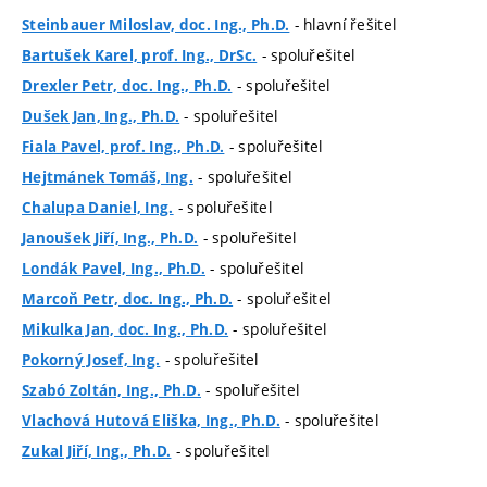
- hlavní řešitel
Steinbauer Miloslav, doc. Ing., Ph.D.
- spoluřešitel
Bartušek Karel, prof. Ing., DrSc.
- spoluřešitel
Drexler Petr, doc. Ing., Ph.D.
- spoluřešitel
Dušek Jan, Ing., Ph.D.
- spoluřešitel
Fiala Pavel, prof. Ing., Ph.D.
- spoluřešitel
Hejtmánek Tomáš, Ing.
- spoluřešitel
Chalupa Daniel, Ing.
- spoluřešitel
Janoušek Jiří, Ing., Ph.D.
- spoluřešitel
Londák Pavel, Ing., Ph.D.
- spoluřešitel
Marcoň Petr, doc. Ing., Ph.D.
- spoluřešitel
Mikulka Jan, doc. Ing., Ph.D.
- spoluřešitel
Pokorný Josef, Ing.
- spoluřešitel
Szabó Zoltán, Ing., Ph.D.
- spoluřešitel
Vlachová Hutová Eliška, Ing., Ph.D.
- spoluřešitel
Zukal Jiří, Ing., Ph.D.