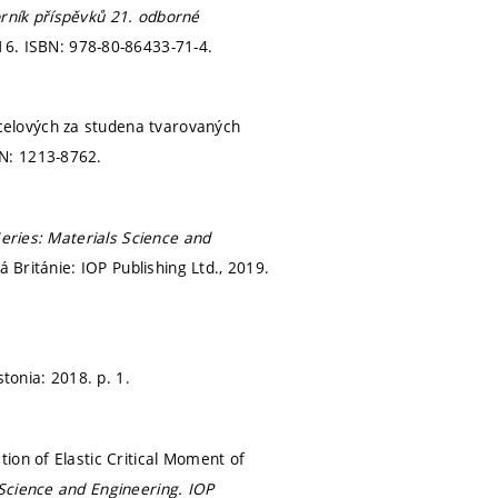
rník příspěvků 21. odborné
216.
ISBN: 978-80-86433-71-4.
celových za studena tvarovaných
N: 1213-8762.
eries: Materials Science and
ká Británie: IOP Publishing Ltd., 2019.
stonia: 2018.
p. 1.
ion of Elastic Critical Moment of
 Science and Engineering.
IOP