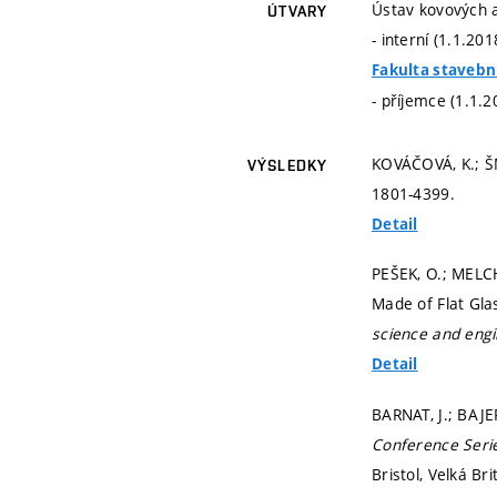
Ústav kovových 
ÚTVARY
- interní (1.1.20
Fakulta stavebn
- příjemce (1.1.2
KOVÁČOVÁ, K.; 
VÝSLEDKY
1801-4399.
Detail
PEŠEK, O.; MELCH
Made of Flat Gla
science and eng
Detail
BARNAT, J.; BAJE
Conference Serie
Bristol, Velká Br