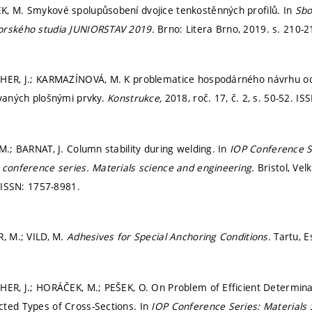
, M. Smykové spolupůsobení dvojice tenkostěnných profilů. In
Sbo
orského studia JUNIORSTAV 2019.
Brno: Litera Brno, 2019.
s. 210-
CHER, J.; KARMAZÍNOVÁ, M. K problematice hospodárného návrhu o
ovaných plošnými prvky.
Konstrukce,
2018, roč. 17, č. 2,
s. 50-52.
ISS
M.; BARNAT, J. Column stability during welding. In
IOP Conference S
 conference series. Materials science and engineering.
Bristol, Vel
.
ISSN: 1757-8981.
R, M.; VILD, M.
Adhesives for Special Anchoring Conditions.
Tartu, E
HER, J.; HORÁČEK, M.; PEŠEK, O. On Problem of Efficient Determinat
ted Types of Cross-Sections. In
IOP Conference Series: Materials