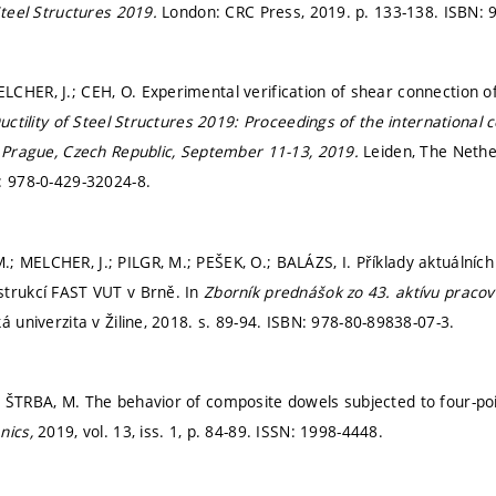
Steel Structures 2019.
London: CRC Press, 2019.
p. 133-138.
ISBN: 
CHER, J.; CEH, O. Experimental verification of shear connection of
uctility of Steel Structures 2019: Proceedings of the international co
, Prague, Czech Republic, September 11-13, 2019.
Leiden, The Neth
: 978-0-429-32024-8.
 MELCHER, J.; PILGR, M.; PEŠEK, O.; BALÁZS, I. Příklady aktuálníc
strukcí FAST VUT v Brně. In
Zborník prednášok zo 43. aktívu pracov
á univerzita v Žiline, 2018.
s. 89-94.
ISBN: 978-80-89838-07-3.
 ŠTRBA, M. The behavior of composite dowels subjected to four-po
nics,
2019, vol. 13, iss. 1,
p. 84-89.
ISSN: 1998-4448.