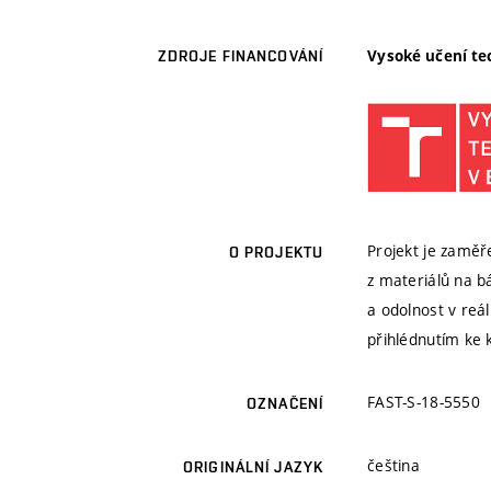
Vysoké učení te
ZDROJE FINANCOVÁNÍ
Projekt je zaměř
O PROJEKTU
z materiálů na b
a odolnost v reá
přihlédnutím ke
FAST-S-18-5550
OZNAČENÍ
čeština
ORIGINÁLNÍ JAZYK