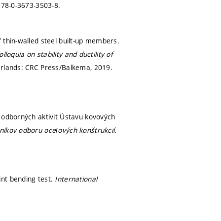
978-0-3673-3503-8.
 thin-walled steel built-up members.
lloquia on stability and ductility of
erlands: CRC Press/Balkema, 2019.
h odborných aktivit Ústavu kovových
níkov odboru oceľových konštrukcií.
int bending test.
International