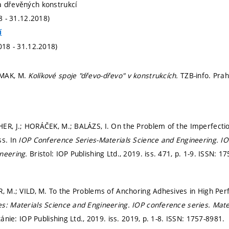
a dřevěných konstrukcí
18 - 31.12.2018)
í
018 - 31.12.2018)
ŠMAK, M.
Kolíkové spoje "dřevo-dřevo" v konstrukcích.
TZB-info. Prah
ER, J.; HORÁČEK, M.; BALÁZS, I. On the Problem of the Imperfecti
ss. In
IOP Conference Series-Materials Science and Engineering.
IO
ineering.
Bristol: IOP Publishing Ltd., 2019. iss. 471,
p. 1-9.
ISSN: 17
R, M.; VILD, M. To the Problems of Anchoring Adhesives in High Pe
s: Materials Science and Engineering.
IOP conference series. Mate
itánie: IOP Publishing Ltd., 2019. iss. 2019,
p. 1-8.
ISSN: 1757-8981.