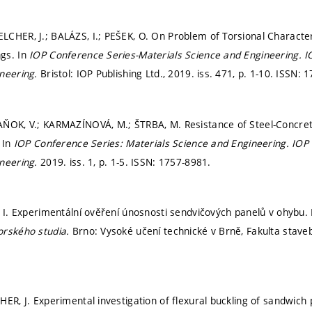
CHER, J.; BALÁZS, I.; PEŠEK, O. On Problem of Torsional Character
gs. In
IOP Conference Series-Materials Science and Engineering.
I
ineering.
Bristol: IOP Publishing Ltd., 2019. iss. 471,
p. 1-10.
ISSN: 1
ŇOK, V.; KARMAZÍNOVÁ, M.; ŠTRBA, M. Resistance of Steel-Concret
 In
IOP Conference Series: Materials Science and Engineering.
IOP 
ineering.
2019. iss. 1,
p. 1-5.
ISSN: 1757-8981.
, I. Experimentální ověření únosnosti sendvičových panelů v ohybu.
orského studia.
Brno: Vysoké učení technické v Brně, Fakulta stave
ER, J. Experimental investigation of flexural buckling of sandwich 