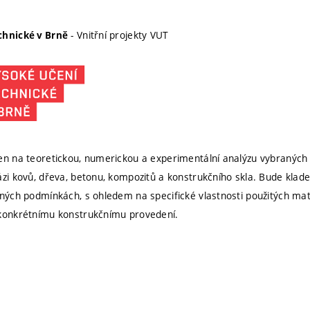
- Vnitřní projekty VUT
chnické v Brně
en na teoretickou, numerickou a experimentální analýzu vybraných 
ázi kovů, dřeva, betonu, kompozitů a konstrukčního skla. Bude klad
lných podmínkách, s ohledem na specifické vlastnosti použitých mater
 konkrétnímu konstrukčnímu provedení.