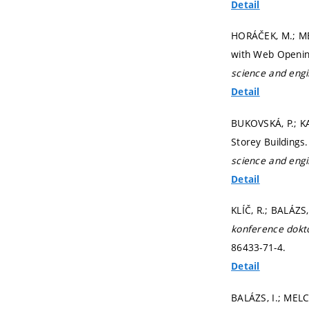
Detail
HORÁČEK, M.; MEL
with Web Openin
science and eng
Detail
BUKOVSKÁ, P.; KA
Storey Buildings.
science and eng
Detail
KLÍČ, R.; BALÁZS
konference dokt
86433-71-4.
Detail
BALÁZS, I.; MELCH