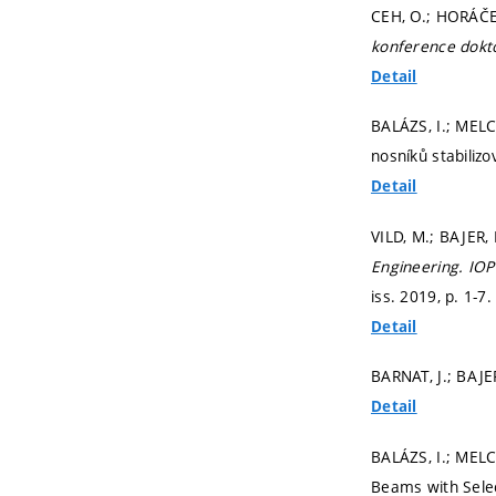
CEH, O.; HORÁČEK
konference dokt
Detail
BALÁZS, I.; MEL
nosníků stabiliz
Detail
VILD, M.; BAJER, 
Engineering.
IOP
iss. 2019,
p. 1-7
Detail
BARNAT, J.; BAJE
Detail
BALÁZS, I.; MELC
Beams with Selec