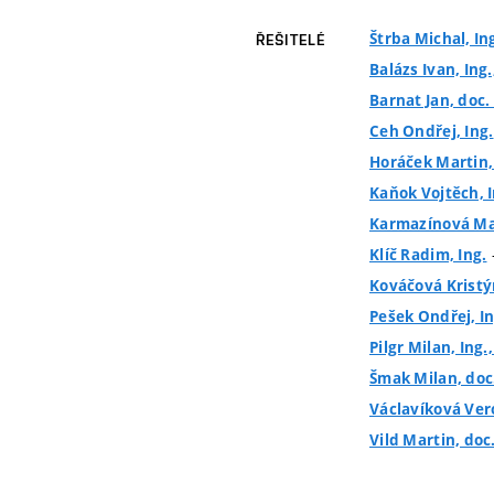
Štrba Michal, Ing
ŘEŠITELÉ
Balázs Ivan, Ing.
Barnat Jan, doc. 
Ceh Ondřej, Ing.
Horáček Martin, 
Kaňok Vojtěch, I
Karmazínová Marc
-
Klíč Radim, Ing.
Kováčová Kristý
Pešek Ondřej, In
Pilgr Milan, Ing.
Šmak Milan, doc.
Václavíková Vero
Vild Martin, doc.