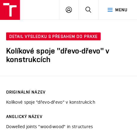
VUT
PŘIHLÁSIT
HLEDAT
MENU
SE
DETAIL VÝSLEDKU S PŘESAHEM DO PRAXE
Kolíkové spoje "dřevo-dřevo" v
konstrukcích
ORIGINÁLNÍ NÁZEV
Kolíkové spoje "dřevo-dřevo" v konstrukcích
ANGLICKÝ NÁZEV
Dowelled joints "wood-wood" in structures