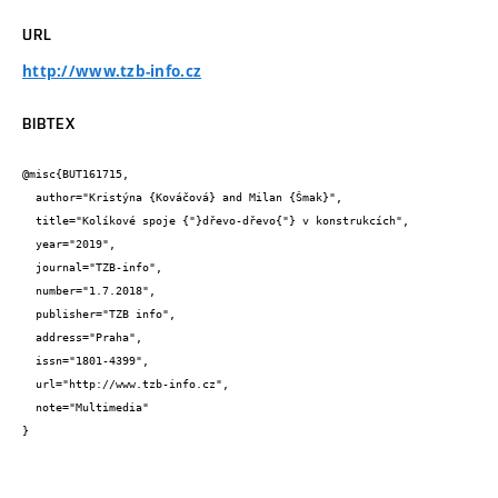
URL
http://www.tzb-info.cz
BIBTEX
@misc{BUT161715,

  author="Kristýna {Kováčová} and Milan {Šmak}",

  title="Kolíkové spoje {"}dřevo-dřevo{"} v konstrukcích",

  year="2019",

  journal="TZB-info",

  number="1.7.2018",

  publisher="TZB info",

  address="Praha",

  issn="1801-4399",

  url="http://www.tzb-info.cz",

  note="Multimedia"

}