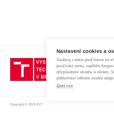
Nastavení cookies a o
Soubory cookie používáme ke sh
Vysoké
používání webu, zajištění fungová
učení
přizpůsobení obsahu a reklam.
technické
platformám některé osobní údaje
v
Zjistit více
Brně
Copyright © 2026 VUT