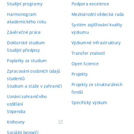
Studijní programy
Podpora excelence
Harmonogram
Mezinárodní vědecká rada
akademického roku
Systém zajišťování kvality
Závěrečné práce
výzkumu
Doktorské studium
Výzkumné infrastruktury
Studijní předpisy
Transfer znalostí
Poplatky za studium
Open Science
Zpracování osobních údajů
Projekty
studentů
Projekty ze strukturálních
Studium a stáže v zahraničí
fondů
Uznání zahraničního
Specifický výzkum
vzdělání
Stipendia
(externí
Knihovny
odkaz)
Sociální bezpečí