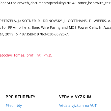
.feec.vutbr.cz/web_documents/produkty/2014/Sotner_bondwire_teste
PETRŽELA, J.; ŠOTNER, R.; DŘÍNOVSKÝ, J.; GÖTTHANS, T.; WIEERS, A.
 for RF Amplifiers, Bond Wire Fusing and MOS Power Cells. In
Nano
er, 2019.
p. 487.
ISBN: 978-3-030-30725-7.
atochvíl Tomáš, prof. Ing., Ph.D.
PRO STUDENTY
VĚDA A VÝZKUM
Předměty
Věda a výzkum na VUT