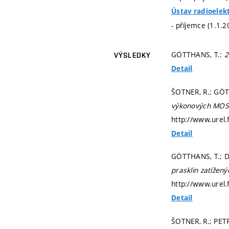
Ústav radioelek
- příjemce (1.1.2
GÖTTHANS, T.:
2
VÝSLEDKY
Detail
ŠOTNER, R.; GÖTT
výkonových MOS
http://www.urel.
Detail
GÖTTHANS, T.; DŘ
prasklin zatížen
http://www.urel
Detail
ŠOTNER, R.; PETR