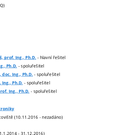
UQ)
- hlavní řešitel
, prof. Ing., Ph.D.
- spoluřešitel
ng., Ph.D.
- spoluřešitel
doc. Ing., Ph.D.
- spoluřešitel
. Ing., Ph.D.
- spoluřešitel
of. Ing., Ph.D.
troniky
oviště (10.11.2016 - nezadáno)
(1.1.2014 - 31.12.2016)