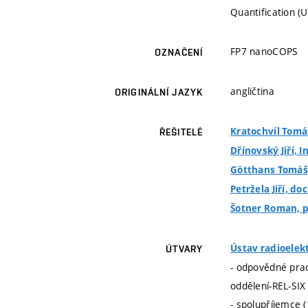
Quantification (
FP7 nanoCOPS
OZNAČENÍ
angličtina
ORIGINÁLNÍ JAZYK
Kratochvíl Tomáš
ŘEŠITELÉ
Dřínovský Jiří, I
Götthans Tomáš, 
Petržela Jiří, doc
Šotner Roman, pr
Ústav radioelek
ÚTVARY
- odpovědné prac
oddělení-REL-SIX
- spolupříjemce 