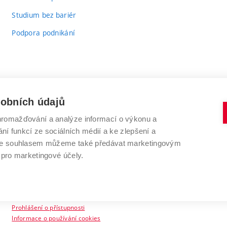
Studium bez bariér
Podpora podnikání
sobních údajů
romažďování a analýze informací o výkonu a
VYSOKÉ UČENÍ TECHNICKÉ V BRNĚ
ní funkcí ze sociálních médií a ke zlepšení a
Antonínská 548/1
www.vut.cz
 Se souhlasem můžeme také předávat marketingovým
602 00 Brno
vut@vutbr.cz
 pro marketingové účely.
Prohlášení o přístupnosti
Informace o používání cookies