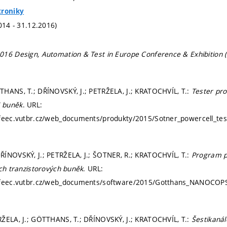
troniky
014 - 31.12.2016)
016 Design, Automation & Test in Europe Conference & Exhibition 
HANS, T.; DŘÍNOVSKÝ, J.; PETRŽELA, J.; KRATOCHVÍL, T.:
Tester pro
 buněk
. URL:
feec.vutbr.cz/web_documents/produkty/2015/Sotner_powercell_test
ÍNOVSKÝ, J.; PETRŽELA, J.; ŠOTNER, R.; KRATOCHVÍL, T.:
Program p
ých tranzistorových buněk
. URL:
.feec.vutbr.cz/web_documents/software/2015/Gotthans_NANOCOPS
ŽELA, J.; GÖTTHANS, T.; DŘÍNOVSKÝ, J.; KRATOCHVÍL, T.:
Šestikanál