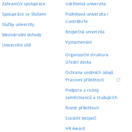
Zahraniční spolupráce
Udržitelná univerzita
Spolupráce se školami
Podnikavá univerzita /
ContriBUTe
Služby univerzity
Bezpečná univerzita
Mezinárodní dohody
Vyznamenání
Univerzitní sítě
Organizační struktura
Úřední deska
Ochrana osobních údajů
(externí
Pracovní příležitosti
odkaz)
Podpora a rozvoj
zaměstnanců a studujících
Rovné příležitosti
Sociální bezpečí
HR Award