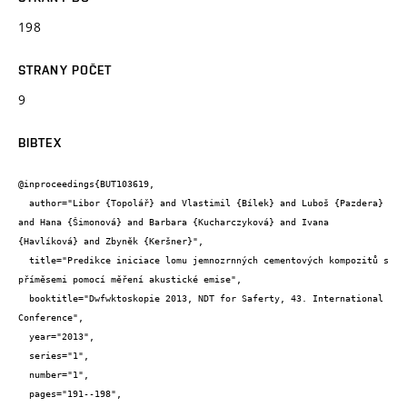
198
STRANY POČET
9
BIBTEX
@inproceedings{BUT103619,

  author="Libor {Topolář} and Vlastimil {Bílek} and Luboš {Pazdera} 
and Hana {Šimonová} and Barbara {Kucharczyková} and Ivana 
{Havlíková} and Zbyněk {Keršner}",

  title="Predikce iniciace lomu jemnozrnných cementových kompozitů s 
příměsemi pomocí měření akustické emise",

  booktitle="Dwfwktoskopie 2013, NDT for Saferty, 43. International 
Conference",

  year="2013",

  series="1",

  number="1",

  pages="191--198",
