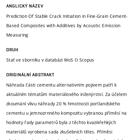
ANGLICKÝ NÁZEV
Prediction Of Stable Crack Initiation in Fine-Grain Cement-
Based Composites with Additives by Acoustic Emission
Measuring
DRUH
Stať ve sborníku v databázi WoS či Scopus
ORIGINÁLNÍ ABSTRAKT
Náhrada části cementu alternativním pojivem patří k
aktuálním tématům materiálového inženýrství. Za účelem
zkoumání vlivu náhrady 20 % hmotnosti portlandského
cementu u jemnozrnného kompozitu vybranou příměsí na
hodnoty řady parametrů byla z těchto kvazikřehkých
materiálů vyrobena sada zkušebních těles. Příměsi