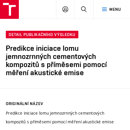
VUT
PŘIHLÁSIT
HLEDAT
MENU
SE
DETAIL PUBLIKAČNÍHO VÝSLEDKU
Predikce iniciace lomu
jemnozrnných cementových
kompozitů s příměsemi pomocí
měření akustické emise
ORIGINÁLNÍ NÁZEV
Predikce iniciace lomu jemnozrnných cementových
kompozitů s příměsemi pomocí měření akustické emise