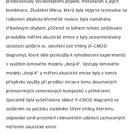
představovaly vysokoteplotní popílek, metakaolin a jejich
kombinace. Zkušební tělesa, která byla nejprve testována na
rizikovost alkalicko-křemičité reakce, byla namáhána
tříbodovým ohybem, přičemž se během tohoto zatěžování
prováděla měření akustické emise a byly zaznamenávány
závislosti zatížení vs. otevření ústí trhliny (F–CMOD
diagramy), které dále posloužily k vyhodnocení experimentů
s využitím lomového modelu „dvojí-K“. Výstupy lomového
modelu „dvojí-K“ a měření akustické emise byly v tomto
příspěvku využity při predikci iniciace lomu zkoumaných
jemnozrnných cementových kompozitů s příměsemi.
Speciálně byla vyšetřována oblast P–CMOD diagramů se
zatížením na počátku stabilního šíření trhliny, kterému
odpovídal vznik prvotních relevantních událostí zachycených
měřením akustické emisí.