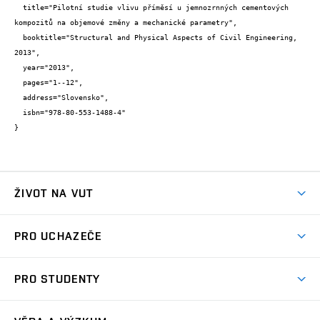
  title="Pilotní studie vlivu příměsí u jemnozrnných cementových 
kompozitů na objemové změny a mechanické parametry",

  booktitle="Structural and Physical Aspects of Civil Engineering, 
2013",

  year="2013",

  pages="1--12",

  address="Slovensko",

  isbn="978-80-553-1488-4"

}
ŽIVOT NA VUT
Atmosféra VUT
PRO UCHAZEČE
Prostory školy
Proč na VUT
Koleje
PRO STUDENTY
Studijní programy
Stravování
Předměty
Studijní předpisy
Studium a stáže v zahraničí
Stipendia
Dny otevřených dveří