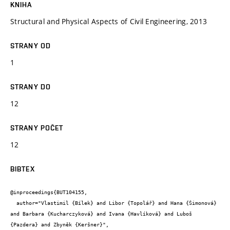
KNIHA
Structural and Physical Aspects of Civil Engineering, 2013
STRANY OD
1
STRANY DO
12
STRANY POČET
12
BIBTEX
@inproceedings{BUT104155,

  author="Vlastimil {Bílek} and Libor {Topolář} and Hana {Šimonová} 
and Barbara {Kucharczyková} and Ivana {Havlíková} and Luboš 
{Pazdera} and Zbyněk {Keršner}",
