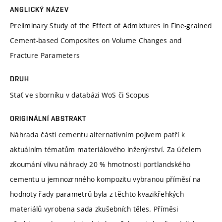
ANGLICKÝ NÁZEV
Preliminary Study of the Effect of Admixtures in Fine-grained
Cement-based Composites on Volume Changes and
Fracture Parameters
DRUH
Stať ve sborníku v databázi WoS či Scopus
ORIGINÁLNÍ ABSTRAKT
Náhrada části cementu alternativním pojivem patří k
aktuálním tématům materiálového inženýrství. Za účelem
zkoumání vlivu náhrady 20 % hmotnosti portlandského
cementu u jemnozrnného kompozitu vybranou příměsí na
hodnoty řady parametrů byla z těchto kvazikřehkých
materiálů vyrobena sada zkušebních těles. Příměsi