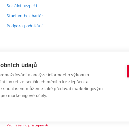
odkaz)
Sociální bezpečí
Studium bez bariér
Podpora podnikání
sobních údajů
romažďování a analýze informací o výkonu a
VYSOKÉ UČENÍ TECHNICKÉ V BRNĚ
ní funkcí ze sociálních médií a ke zlepšení a
Antonínská 548/1
www.vut.cz
 Se souhlasem můžeme také předávat marketingovým
602 00 Brno
vut@vutbr.cz
 pro marketingové účely.
Prohlášení o přístupnosti