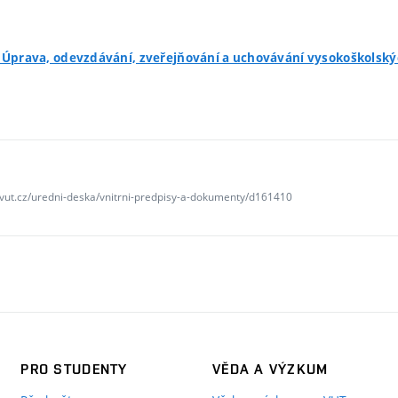
- Úprava, odevzdávání, zveřejňování a uchovávání vysokoškolskýc
.vut.cz/uredni-deska/vnitrni-predpisy-a-dokumenty/d161410
PRO STUDENTY
VĚDA A VÝZKUM