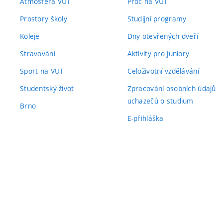
Atmosféra VUT
Proč na VUT
Prostory školy
Studijní programy
Koleje
Dny otevřených dveří
Stravování
Aktivity pro juniory
Sport na VUT
Celoživotní vzdělávání
Studentský život
Zpracování osobních údajů
uchazečů o studium
Brno
E-přihláška