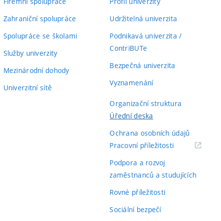
Firemní spolupráce
Profil univerzity
Zahraniční spolupráce
Udržitelná univerzita
Spolupráce se školami
Podnikavá univerzita /
ContriBUTe
Služby univerzity
Bezpečná univerzita
Mezinárodní dohody
Vyznamenání
Univerzitní sítě
Organizační struktura
Úřední deska
Ochrana osobních údajů
(externí
Pracovní příležitosti
odkaz)
Podpora a rozvoj
zaměstnanců a studujících
Rovné příležitosti
Sociální bezpečí