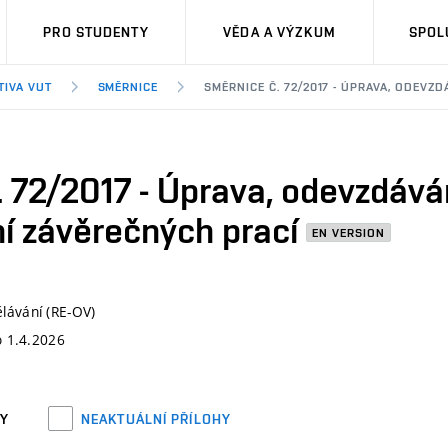
PRO STUDENTY
VĚDA A VÝZKUM
SPOL
TIVA VUT
SMĚRNICE
SMĚRNICE Č. 72/2017 - ÚPRAVA, ODEVZ
 72/2017 - Úprava, odevzdává
ní závěrečných prací
EN VERSION
lávání (RE-OV)
o 1.4.2026
HY
NEAKTUÁLNÍ PŘÍLOHY