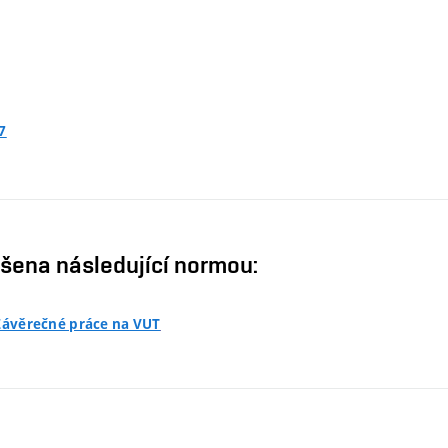
7
ušena následující normou:
 Závěrečné práce na VUT