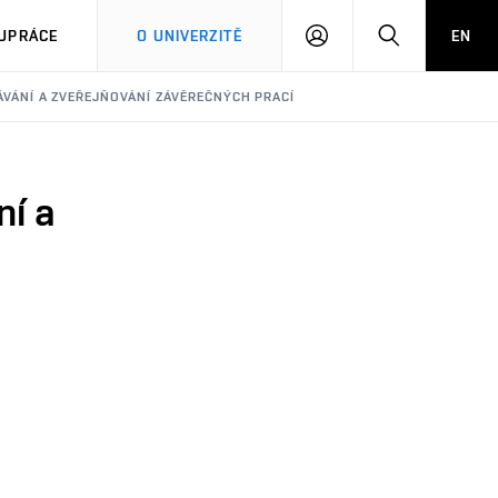
PŘIHLÁSIT
HLEDAT
UPRÁCE
O UNIVERZITĚ
EN
SE
DÁVÁNÍ A ZVEŘEJŇOVÁNÍ ZÁVĚREČNÝCH PRACÍ
ní a