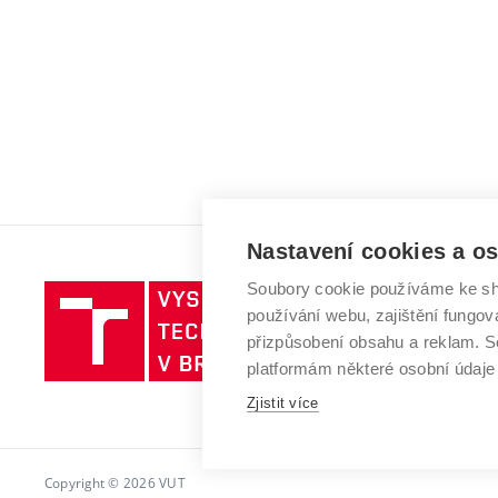
Nastavení cookies a o
Soubory cookie používáme ke sh
Vysoké
používání webu, zajištění fungová
učení
přizpůsobení obsahu a reklam.
technické
platformám některé osobní údaje
v
Brně
Zjistit více
Copyright © 2026 VUT