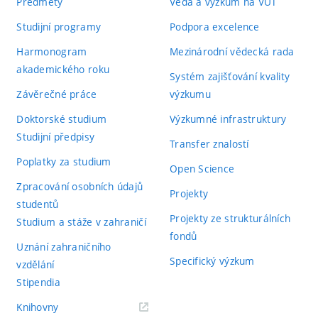
Předměty
Věda a výzkum na VUT
Studijní programy
Podpora excelence
Harmonogram
Mezinárodní vědecká rada
akademického roku
Systém zajišťování kvality
Závěrečné práce
výzkumu
Doktorské studium
Výzkumné infrastruktury
Studijní předpisy
Transfer znalostí
Poplatky za studium
Open Science
Zpracování osobních údajů
Projekty
studentů
Projekty ze strukturálních
Studium a stáže v zahraničí
fondů
Uznání zahraničního
Specifický výzkum
vzdělání
Stipendia
(externí
Knihovny