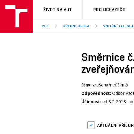
VUT
ŽIVOT NA VUT
PRO UCHAZEČE
VUT
ÚŘEDNÍ DESKA
VNITŘNÍ LEGISLA
Směrnice č.
zveřejňová
zrušena/neúčinná
Stav:
Odbor vzdě
Odpovědnost:
od 5.2.2018 - d
Účinnost:
AKTUÁLNÍ PŘÍLO