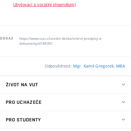
Ubytovací a sociální stipendium)
https://www.vut.cz/uredni-deska/vnitrni-predpisy-a-
ODKAZ
dokumenty/d186301
Odpovědnost:
Mgr. Kamil Gregorek, MBA
ŽIVOT NA VUT
Atmosféra VUT
PRO UCHAZEČE
Prostory školy
Proč na VUT
Koleje
PRO STUDENTY
Studijní programy
Stravování