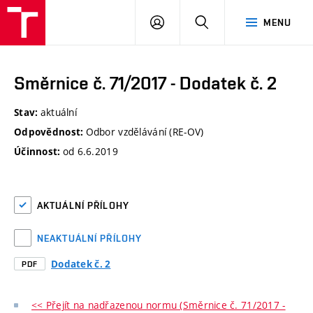
VUT
PŘIHLÁSIT
HLEDAT
MENU
SE
Směrnice č. 71/2017 - Dodatek č. 2
aktuální
Stav:
Odbor vzdělávání (RE-OV)
Odpovědnost:
od 6.6.2019
Účinnost:
AKTUÁLNÍ PŘÍLOHY
NEAKTUÁLNÍ PŘÍLOHY
Dodatek č. 2
PDF
<< Přejít na nadřazenou normu (Směrnice č. 71/2017 -