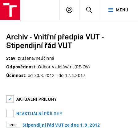
VUT
PŘIHLÁSIT
HLEDAT
MENU
SE
Archiv - Vnitřní předpis VUT -
Stipendijní řád VUT
zrušena/neúčinná
Stav:
Odbor vzdělávání (RE-OV)
Odpovědnost:
od 30.8.2012 - do 12.4.2017
Účinnost:
AKTUÁLNÍ PŘÍLOHY
NEAKTUÁLNÍ PŘÍLOHY
Stipendijní řád VUT ze dne 1. 9. 2012
PDF