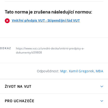
Tato norma je zrušena následující normou:
Vnitřní předpis VUT - Stipendijní řád VUT
https://www.vut.cz/uredni-deska/vnitrni-predpisy-a-
ODKAZ
dokumenty/d39808
Odpovědnost:
Mgr. Kamil Gregorek, MBA
ŽIVOT NA VUT
Atmosféra VUT
PRO UCHAZEČE
Prostory školy