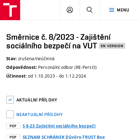
VUT
PŘIHLÁSIT
HLEDAT
MENU
SE
Směrnice č. 8/2023 - Zajištění
sociálního bezpečí na VUT
EN VERSION
zrušena/neúčinná
Stav:
Personální odbor (RE-PersO)
Odpovědnost:
od 1.10.2023 - do 1.12.2024
Účinnost:
AKTUÁLNÍ PŘÍLOHY
NEAKTUÁLNÍ PŘÍLOHY
S 8-23 Zajistění sociálního bezpečí
PDF
SEZNAM SCHRÁNEK Důvěry-TRUST Box
PDF