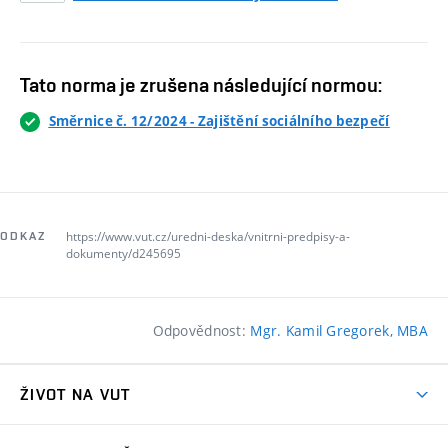
Tato norma je zrušena následující normou:
Směrnice č. 12/2024 - Zajištění sociálního bezpečí
https://www.vut.cz/uredni-deska/vnitrni-predpisy-a-
ODKAZ
dokumenty/d245695
Odpovědnost:
Mgr. Kamil Gregorek, MBA
ŽIVOT NA VUT
Atmosféra VUT