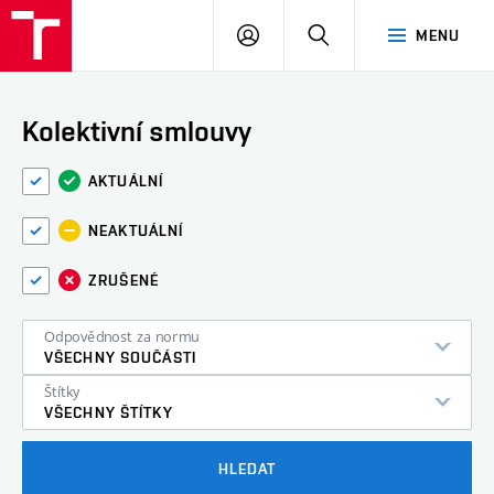
VUT
PŘIHLÁSIT
HLEDAT
MENU
SE
Kolektivní smlouvy
AKTUÁLNÍ
NEAKTUÁLNÍ
ZRUŠENÉ
Odpovědnost za normu
VŠECHNY SOUČÁSTI
Štítky
VŠECHNY ŠTÍTKY
HLEDAT