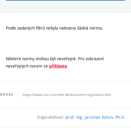
Podle zadaných filtrů nebyla nalezena žádná norma.
Některé normy mohou být neveřejné. Pro zobrazení
neveřejných norem se
.
přihlaste
https://www.vut.cz/uredni-deska/vnitrni-legislativa-fekt
ODKAZ
Odpovědnost:
prof. Ing. Jaroslav Koton, Ph.D.