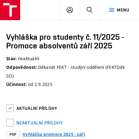
VUT
PŘIHLÁSIT
HLEDAT
MENU
SE
Vyhláška pro studenty č. 11/2025 -
Promoce absolventů září 2025
neaktuální
Stav:
Děkanát FEKT - studijní oddělení (FEKTDěk
Odpovědnost:
SO)
od 2.9.2025
Účinnost:
AKTUÁLNÍ PŘÍLOHY
NEAKTUÁLNÍ PŘÍLOHY
Vyhláška promoce 2025 - září
PDF