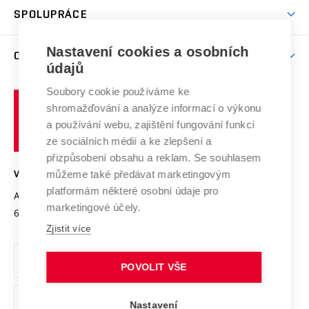
odkaz)
Věda a výzkum na VUT
Harmonogram akademického roku
Zpracování osobních údajů studentů
Sociální bezpečí
SPOLUPRÁCE
Celoživotní vzdělávání
Brno
Podpora excelence
Závěrečné práce
Studium bez bariér
Zpracování osobních údajů uchazečů o studium
Firemní spolupráce
Mezinárodní vědecká rada
Nastavení cookies a osobních
O UNIVERZITĚ
Doktorské studium
Podpora podnikání
E-přihláška
údajů
Zahraniční spolupráce
Systém zajišťování kvality výzkumu
Profil univerzity
Spolupráce se školami
Soubory cookie používáme ke
Vysoké
Výzkumné infrastruktury
shromažďování a analýze informací o výkonu
Udržitelná univerzita
učení
Služby univerzity
Transfer znalostí
a používání webu, zajištění fungování funkcí
technické
Podnikavá univerzita / ContriBUTe
Mezinárodní dohody
ze sociálních médií a ke zlepšení a
Open Science
v
Bezpečná univerzita
přizpůsobení obsahu a reklam. Se souhlasem
Univerzitní sítě
Brně
Projekty
můžeme také předávat marketingovým
VYSOKÉ UČENÍ TECHNICKÉ V BRNĚ
Vyznamenání
platformám některé osobní údaje pro
Projekty ze strukturálních fondů
Antonínská 548/1
www.vut.cz
marketingové účely.
Organizační struktura
602 00 Brno
vut@vutbr.cz
Specifický výzkum
Zjistit více
Úřední deska
Ochrana osobních údajů
POVOLIT VŠE
(externí
Pracovní příležitosti
Nastavení