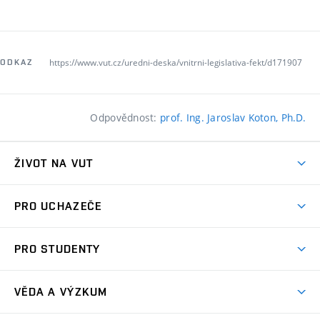
https://www.vut.cz/uredni-deska/vnitrni-legislativa-fekt/d171907
ODKAZ
Odpovědnost:
prof. Ing. Jaroslav Koton, Ph.D.
ŽIVOT NA VUT
Atmosféra VUT
PRO UCHAZEČE
Prostory školy
Proč na VUT
Koleje
PRO STUDENTY
Studijní programy
Stravování
Předměty
Studijní předpisy
Studium a stáže v zahraničí
Stipendia
Dny otevřených dveří
VĚDA A VÝZKUM
Sport na VUT
(externí
Studijní programy
Poplatky za studium
Uznání zahraničního vzdělání
Knihovny
Aktivity pro juniory
Studentský život