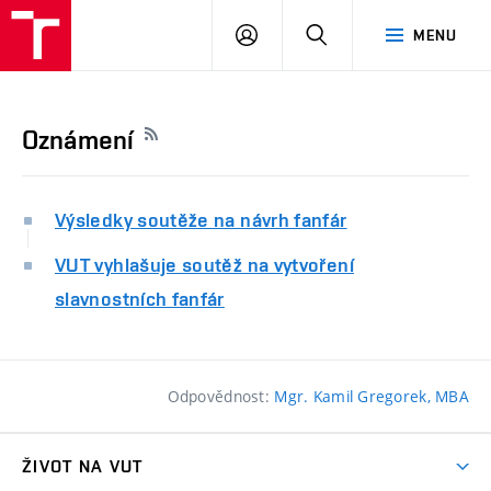
VUT
PŘIHLÁSIT
HLEDAT
MENU
SE
Oznámení
Výsledky soutěže na návrh fanfár
VUT vyhlašuje soutěž na vytvoření
slavnostních fanfár
Odpovědnost:
Mgr. Kamil Gregorek, MBA
ŽIVOT NA VUT