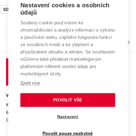
Nastavení cookies a osobních
SDG12
SDG4
SDG15
údajů
Soubory cookie používáme ke
shromažďování a analýze informací o výkonu
a používání webu, zajištění fungování funkcí
Odpovědnost:
Bc. Tereza Kučerová
ze sociálních médií a ke zlepšení a
přizpůsobení obsahu a reklam. Se souhlasem
můžeme také předávat marketingovým
platformám některé osobní údaje pro
marketingové účely.
Zjistit více
VYSOKÉ UČENÍ TECHNICKÉ V BRNĚ
POVOLIT VŠE
Kolejní 2906/4
612 00 Brno
Nastavení
Czech Republic
Povolit pouze nezbytné