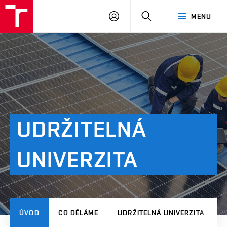
VUT
PŘIHLÁSIT
HLEDAT
MENU
SE
UDRŽITELNÁ
UNIVERZITA
ÚVOD
CO DĚLÁME
UDRŽITELNÁ UNIVERZITA