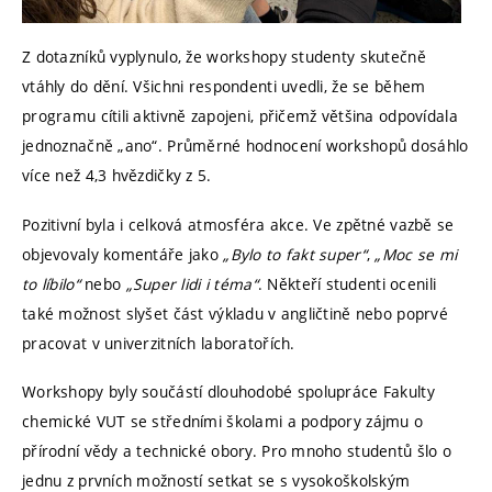
Z dotazníků vyplynulo, že workshopy studenty skutečně
vtáhly do dění. Všichni respondenti uvedli, že se během
programu cítili aktivně zapojeni, přičemž většina odpovídala
jednoznačně „ano“. Průměrné hodnocení workshopů dosáhlo
více než 4,3 hvězdičky z 5.
Pozitivní byla i celková atmosféra akce. Ve zpětné vazbě se
objevovaly komentáře jako
„Bylo to fakt super“
,
„Moc se mi
to líbilo“
nebo
„Super lidi i téma“
. Někteří studenti ocenili
také možnost slyšet část výkladu v angličtině nebo poprvé
pracovat v univerzitních laboratořích.
Workshopy byly součástí dlouhodobé spolupráce Fakulty
chemické VUT se středními školami a podpory zájmu o
přírodní vědy a technické obory. Pro mnoho studentů šlo o
jednu z prvních možností setkat se s vysokoškolským