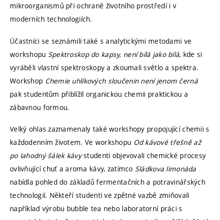
mikroorganismů při ochraně životního prostředí i v
moderních technologiích.
Účastníci se seznámili také s analytickými metodami ve
workshopu
Spektroskop do kapsy, není bílá jako bílá
, kde si
vyráběli vlastní spektroskopy a zkoumali světlo a spektra.
Workshop
Chemie uhlíkových sloučenin není jenom černá
pak studentům přiblížil organickou chemii praktickou a
zábavnou formou.
Velký ohlas zaznamenaly také workshopy propojující chemii s
každodenním životem. Ve workshopu
Od kávové třešně až
po lahodný šálek kávy
studenti objevovali chemické procesy
ovlivňující chuť a aroma kávy, zatímco
Sládkova limonáda
nabídla pohled do základů fermentačních a potravinářských
technologií. Někteří studenti ve zpětné vazbě zmiňovali
například výrobu bubble tea nebo laboratorní práci s