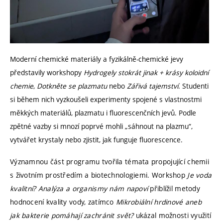
Moderní chemické materiály a fyzikálně-chemické jevy
představily workshopy
Hydrogely stokrát jinak + krásy koloidní
chemie
,
Dotkněte se plazmatu
nebo
Zářivá tajemství
. Studenti
si během nich vyzkoušeli experimenty spojené s vlastnostmi
měkkých materiálů, plazmatu i fluorescenčních jevů. Podle
zpětné vazby si mnozí poprvé mohli „sáhnout na plazmu“,
vytvářet krystaly nebo zjistit, jak funguje fluorescence.
Významnou část programu tvořila témata propojující chemii
s životním prostředím a biotechnologiemi. Workshop
Je voda
kvalitní? Analýza a organismy nám napoví
přiblížil metody
hodnocení kvality vody, zatímco
Mikrobiální hrdinové aneb
jak bakterie pomáhají zachránit svět?
ukázal možnosti využití