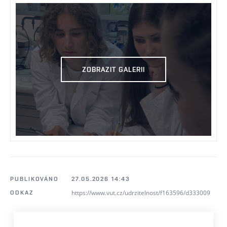
ZOBRAZIT GALERII
PUBLIKOVÁNO
27.05.2026 14:43
https://www.vut.cz/udrzitelnost/f163596/d333009
ODKAZ