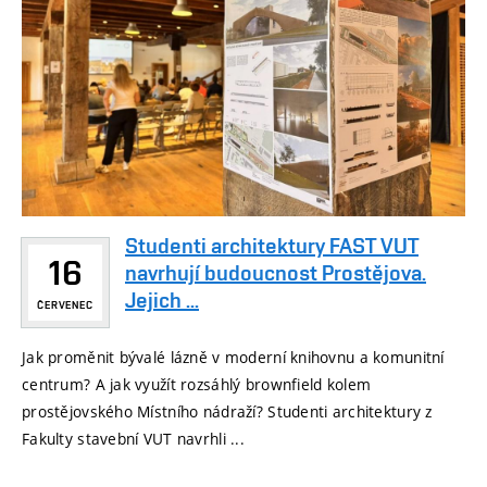
Studenti architektury FAST VUT
16
navrhují budoucnost Prostějova.
Jejich ...
ČERVENEC
Jak proměnit bývalé lázně v moderní knihovnu a komunitní
centrum? A jak využít rozsáhlý brownfield kolem
prostějovského Místního nádraží? Studenti architektury z
Fakulty stavební VUT navrhli ...