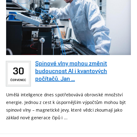
Spinové vlny mohou změnit
30
budoucnost AI i kvantových
počítačů. Jan ...
ČERVENEC
Umělá inteligence dnes spotřebovává obrovské množství
energie. Jednou z cest k úspornějším výpočtům mohou být
spinové vlny – magnetické jevy, které vědci zkoumají jako
základ nové generace čipů i ...