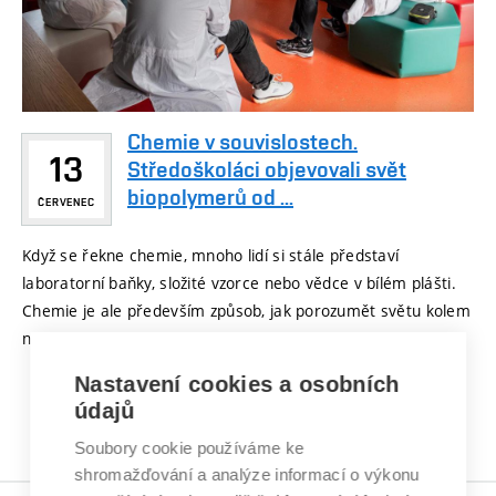
Chemie v souvislostech.
13
Středoškoláci objevovali svět
biopolymerů od ...
ČERVENEC
Když se řekne chemie, mnoho lidí si stále představí
laboratorní baňky, složité vzorce nebo vědce v bílém plášti.
Chemie je ale především způsob, jak porozumět světu kolem
nás. Právě to si mohli ...
Nastavení cookies a osobních
údajů
1
2
3
4
…
21
Soubory cookie používáme ke
shromažďování a analýze informací o výkonu