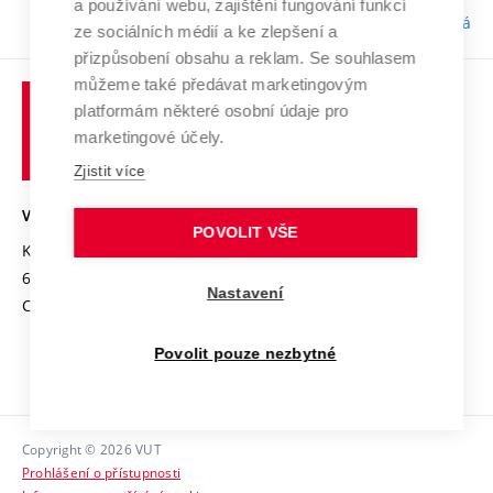
a používání webu, zajištění fungování funkcí
Odpovědnost:
Bc. Tereza Kučerová
ze sociálních médií a ke zlepšení a
přizpůsobení obsahu a reklam. Se souhlasem
můžeme také předávat marketingovým
platformám některé osobní údaje pro
marketingové účely.
Zjistit více
VYSOKÉ UČENÍ TECHNICKÉ V BRNĚ
POVOLIT VŠE
Kolejní 2906/4
612 00 Brno
Nastavení
Czech Republic
Povolit pouze nezbytné
Copyright © 2026 VUT
Prohlášení o přístupnosti