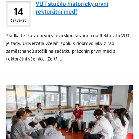
VUT stočilo historicky první
14
rektorátní med!
ČERVENEC
Sladká tečka za první včelařskou sezónou na Rektorátu VUT
je tady. Univerzitní včelaři spolu s dobrovolníky z řad
zaměstnanců stočili na začátku prázdnin první med z
rektorátní včelnice. Ze tří ...