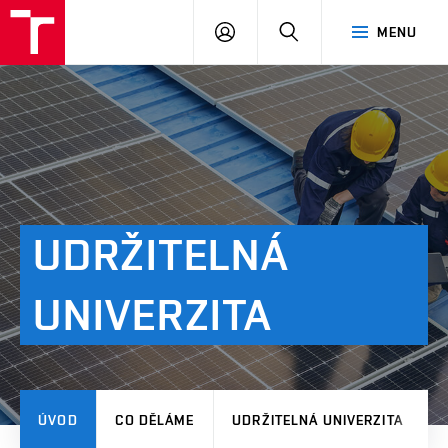
VUT
PŘIHLÁSIT
HLEDAT
MENU
SE
UDRŽITELNÁ
UNIVERZITA
ÚVOD
CO DĚLÁME
UDRŽITELNÁ UNIVERZITA