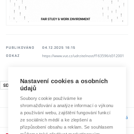
PUBLIKOVÁNO
04.12.2025 16:15
https://www.vut.cz/udrzitelnost/f163596/d312001
ODKAZ
Nastavení cookies a osobních
SDG5
SDG10
SDG16
údajů
Soubory cookie používáme ke
shromažďování a analýze informací o výkonu
a používání webu, zajištění fungování funkcí
Odpovědnost:
Bc. Tereza Kučerová
ze sociálních médií a ke zlepšení a
přizpůsobení obsahu a reklam. Se souhlasem