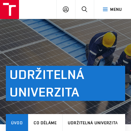
VUT
PŘIHLÁSIT
HLEDAT
MENU
SE
UDRŽITELNÁ
UNIVERZITA
ÚVOD
CO DĚLÁME
UDRŽITELNÁ UNIVERZITA